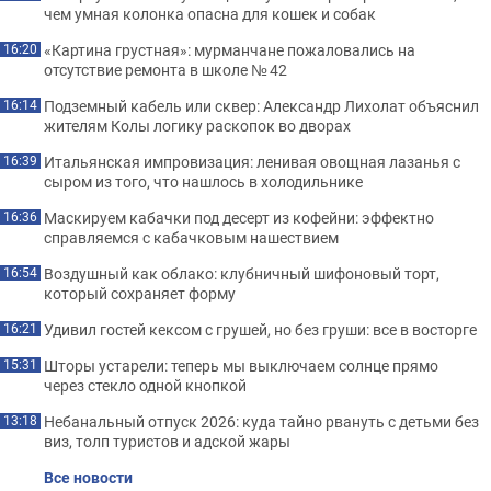
чем умная колонка опасна для кошек и собак
«Картина грустная»: мурманчане пожаловались на
16:20
отсутствие ремонта в школе № 42
Подземный кабель или сквер: Александр Лихолат объяснил
16:14
жителям Колы логику раскопок во дворах
Итальянская импровизация: ленивая овощная лазанья с
16:39
сыром из того, что нашлось в холодильнике
Маскируем кабачки под десерт из кофейни: эффектно
16:36
справляемся с кабачковым нашествием
Воздушный как облако: клубничный шифоновый торт,
16:54
который сохраняет форму
Удивил гостей кексом с грушей, но без груши: все в восторге
16:21
Шторы устарели: теперь мы выключаем солнце прямо
15:31
через стекло одной кнопкой
Небанальный отпуск 2026: куда тайно рвануть с детьми без
13:18
виз, толп туристов и адской жары
Все новости