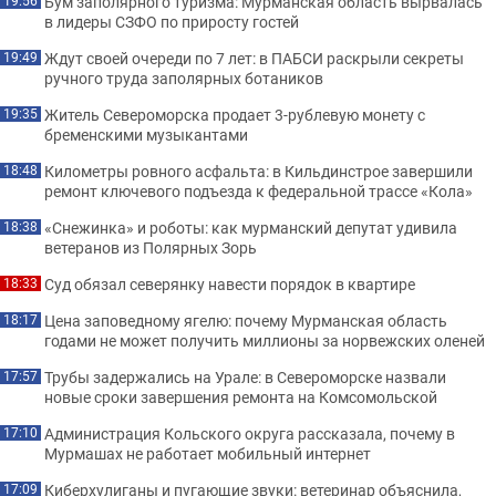
Бум заполярного туризма: Мурманская область вырвалась
19:56
в лидеры СЗФО по приросту гостей
Ждут своей очереди по 7 лет: в ПАБСИ раскрыли секреты
19:49
ручного труда заполярных ботаников
Житель Североморска продает 3-рублевую монету с
19:35
бременскими музыкантами
Километры ровного асфальта: в Кильдинстрое завершили
18:48
ремонт ключевого подъезда к федеральной трассе «Кола»
«Снежинка» и роботы: как мурманский депутат удивила
18:38
ветеранов из Полярных Зорь
Суд обязал северянку навести порядок в квартире
18:33
Цена заповедному ягелю: почему Мурманская область
18:17
годами не может получить миллионы за норвежских оленей
Трубы задержались на Урале: в Североморске назвали
17:57
новые сроки завершения ремонта на Комсомольской
Администрация Кольского округа рассказала, почему в
17:10
Мурмашах не работает мобильный интернет
Киберхулиганы и пугающие звуки: ветеринар объяснила,
17:09