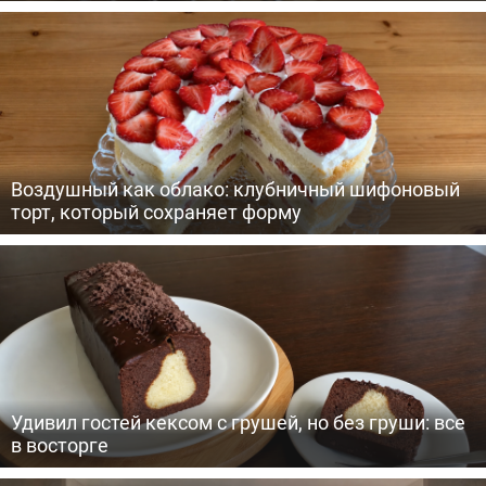
Воздушный как облако: клубничный шифоновый
торт, который сохраняет форму
Удивил гостей кексом с грушей, но без груши: все
в восторге