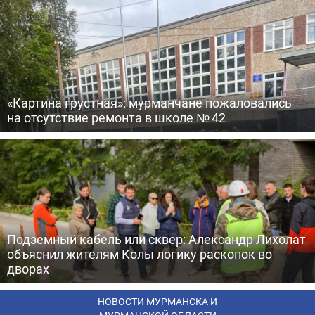
«Картина грустная»: мурманчане пожаловались
на отсутствие ремонта в школе № 42
Подземный кабель или сквер: Александр Лихолат
объяснил жителям Колы логику раскопок во
дворах
НОВОСТИ МУРМАНСКА И