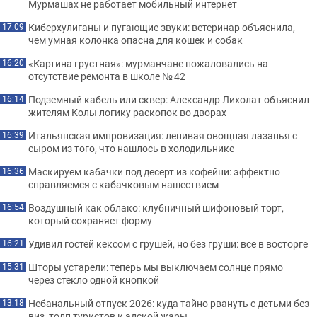
Мурмашах не работает мобильный интернет
Киберхулиганы и пугающие звуки: ветеринар объяснила,
17:09
чем умная колонка опасна для кошек и собак
«Картина грустная»: мурманчане пожаловались на
16:20
отсутствие ремонта в школе № 42
Подземный кабель или сквер: Александр Лихолат объяснил
16:14
жителям Колы логику раскопок во дворах
Итальянская импровизация: ленивая овощная лазанья с
16:39
сыром из того, что нашлось в холодильнике
Маскируем кабачки под десерт из кофейни: эффектно
16:36
справляемся с кабачковым нашествием
Воздушный как облако: клубничный шифоновый торт,
16:54
который сохраняет форму
Удивил гостей кексом с грушей, но без груши: все в восторге
16:21
Шторы устарели: теперь мы выключаем солнце прямо
15:31
через стекло одной кнопкой
Небанальный отпуск 2026: куда тайно рвануть с детьми без
13:18
виз, толп туристов и адской жары