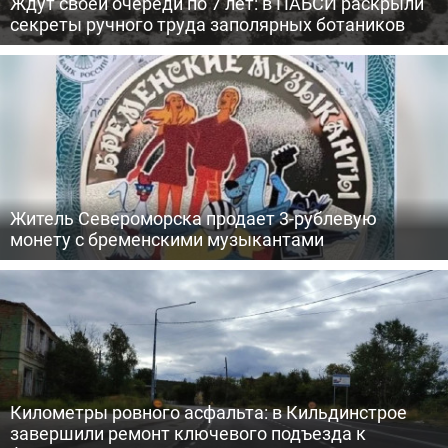
Ждут своей очереди по 7 лет: в ПАБСИ раскрыли
секреты ручного труда заполярных ботаников
Житель Североморска продает 3-рублевую
монету с бременскими музыкантами
Километры ровного асфальта: в Кильдинстрое
завершили ремонт ключевого подъезда к