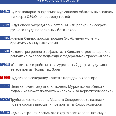
МУРМАНСКОЙ ОБЛАСТИ
Бум заполярного туризма: Мурманская область вырвалась
19:56
в лидеры СЗФО по приросту гостей
Ждут своей очереди по 7 лет: в ПАБСИ раскрыли секреты
19:49
ручного труда заполярных ботаников
Житель Североморска продает 3-рублевую монету с
19:35
бременскими музыкантами
Километры ровного асфальта: в Кильдинстрое завершили
18:48
ремонт ключевого подъезда к федеральной трассе «Кола»
«Снежинка» и роботы: как мурманский депутат удивила
18:38
ветеранов из Полярных Зорь
Суд обязал северянку навести порядок в квартире
18:33
Цена заповедному ягелю: почему Мурманская область
18:17
годами не может получить миллионы за норвежских оленей
Трубы задержались на Урале: в Североморске назвали
17:57
новые сроки завершения ремонта на Комсомольской
Администрация Кольского округа рассказала, почему в
17:10