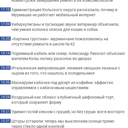
новые сроки завершения ремонта на Комсомольской
Администрация Кольского округа рассказала, почему в
17:10
Мурмашах не работает мобильный интернет
Киберхулиганы и пугающие звуки: ветеринар объяснила,
17:09
чем умная колонка опасна для кошек и собак
«Картина грустная»: мурманчане пожаловались на
16:20
отсутствие ремонта в школе № 42
Подземный кабель или сквер: Александр Лихолат объяснил
16:14
жителям Колы логику раскопок во дворах
Итальянская импровизация: ленивая овощная лазанья с
16:39
сыром из того, что нашлось в холодильнике
Маскируем кабачки под десерт из кофейни: эффектно
16:36
справляемся с кабачковым нашествием
Воздушный как облако: клубничный шифоновый торт,
16:54
который сохраняет форму
Удивил гостей кексом с грушей, но без груши: все в восторге
16:21
Шторы устарели: теперь мы выключаем солнце прямо
15:31
через стекло одной кнопкой