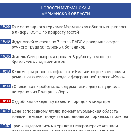
НОВОСТИ МУРМАНСКА И
МУРМАНСКОЙ ОБЛАСТИ
Бум заполярного туризма: Мурманская область вырвалась
19:56
в лидеры СЗФО по приросту гостей
Ждут своей очереди по 7 лет: в ПАБСИ раскрыли секреты
19:49
ручного труда заполярных ботаников
Житель Североморска продает 3-рублевую монету с
19:35
бременскими музыкантами
Километры ровного асфальта: в Кильдинстрое завершили
18:48
ремонт ключевого подъезда к федеральной трассе «Кола»
«Снежинка» и роботы: как мурманский депутат удивила
18:38
ветеранов из Полярных Зорь
Суд обязал северянку навести порядок в квартире
18:33
Цена заповедному ягелю: почему Мурманская область
18:17
годами не может получить миллионы за норвежских оленей
Трубы задержались на Урале: в Североморске назвали
17:57