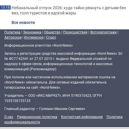
Небанальный отпуск 2026: куда тайно рвануть с детьми без
13:18
виз, толп туристов и адской жары
Все новости
Политика
|
Экономика
|
Общество
|
Происшествия
|
Фоторепортажи
|
Авторское
|
Интересное
|
Спорт
Информационное агентство «Nord-News»
Запись о регистрации средства массовой информации «Nord-News» Эл
№ ФС77-62541 от 27.07.2015 г. выдано Федеральной службой по
надзору в сфере связи, информационных технологий и массовых
коммуникаций (Роскомнадзор).
При полном или частичном использовании материалов ссылка на
«Nord-News» обязательна. Для сетевых изданий обязательна
гиперссылка на сайт «Nord-News».
Учредитель — ООО «ИКС-МАРКЕТ», ИНН 5190310423, ОГРН
1035100155133
Главный редактор — Голямин Максим Сергеевич
О нас
Редакционная политика
Контактная информация
Политика
конфиденциальности