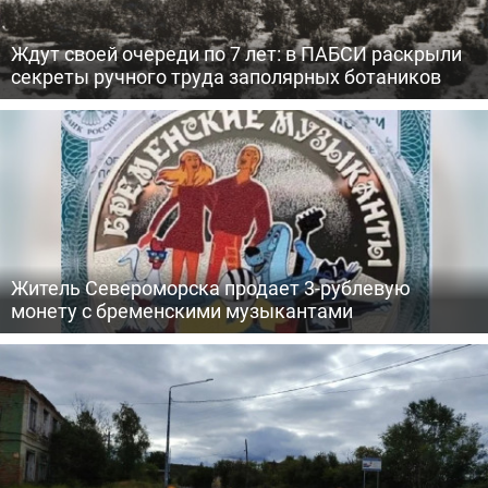
Ждут своей очереди по 7 лет: в ПАБСИ раскрыли
секреты ручного труда заполярных ботаников
Житель Североморска продает 3-рублевую
монету с бременскими музыкантами