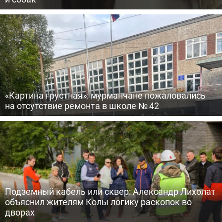
«Картина грустная»: мурманчане пожаловались
на отсутствие ремонта в школе № 42
Подземный кабель или сквер: Александр Лихолат
объяснил жителям Колы логику раскопок во
дворах