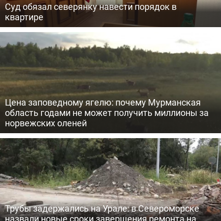
Суд обязал северянку навести порядок в
квартире
Цена заповедному ягелю: почему Мурманская
область годами не может получить миллионы за
норвежских оленей
Трубы задержались на Урале: в Североморске
назвали новые сроки завершения ремонта на