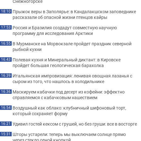
Снежногорске
Прыжок веры в Заполярье: в Кандалакшском заповеднике
18:10
рассказали об опасной жизни птенцов кайры
Россия и Бразилия создадут совместную научную
17:53
программу для исследования Арктики
В Мурманске на Морвокзале пройдет праздник северной
16:55
рыбной кухни
Полевая кухня и Минеральный диктант: в Кировске
16:43
пройдет большая геологическая барахолка
Итальянская импровизация: ленивая овощная лазанья с
16:39
сыром из того, что нашлось в холодильнике
Маскируем кабачки под десерт из кофейни: эффектно
16:36
справляемся с кабачковым нашествием
Воздушный как облако: клубничный шифоновый торт,
16:54
который сохраняет форму
Удивил гостей кексом с грушей, но без груши: все в восторге
16:21
Шторы устарели: теперь мы выключаем солнце прямо
15:31
через стекло одной кнопкой