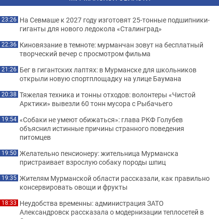
На Севмаше к 2027 году изготовят 25-тонные подшипники-
23:26
гиганты для нового ледокола «Сталинград»
Киновязание в темноте: мурманчан зовут на бесплатный
22:36
творческий вечер с просмотром фильма
Бег в гигантских лаптях: в Мурманске для школьников
21:26
открыли новую спортплощадку на улице Баумана
Тяжелая техника и тонны отходов: волонтеры «Чистой
20:38
Арктики» вывезли 60 тонн мусора с Рыбачьего
«Собаки не умеют обижаться»: глава РКФ Голубев
19:54
объяснил истинные причины странного поведения
питомцев
Желательно пенсионеру: жительница Мурманска
19:50
пристраивает взрослую собаку породы шпиц
Жителям Мурманской области рассказали, как правильно
19:35
консервировать овощи и фрукты
Неудобства временны: администрация ЗАТО
18:33
Александровск рассказала о модернизации теплосетей в