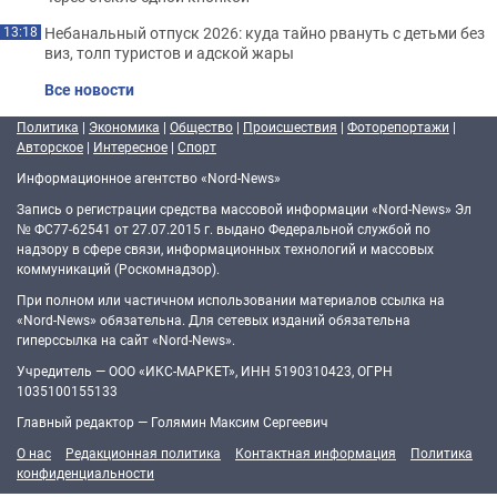
Небанальный отпуск 2026: куда тайно рвануть с детьми без
13:18
виз, толп туристов и адской жары
Все новости
Политика
|
Экономика
|
Общество
|
Происшествия
|
Фоторепортажи
|
Авторское
|
Интересное
|
Спорт
Информационное агентство «Nord-News»
Запись о регистрации средства массовой информации «Nord-News» Эл
№ ФС77-62541 от 27.07.2015 г. выдано Федеральной службой по
надзору в сфере связи, информационных технологий и массовых
коммуникаций (Роскомнадзор).
При полном или частичном использовании материалов ссылка на
«Nord-News» обязательна. Для сетевых изданий обязательна
гиперссылка на сайт «Nord-News».
Учредитель — ООО «ИКС-МАРКЕТ», ИНН 5190310423, ОГРН
1035100155133
Главный редактор — Голямин Максим Сергеевич
О нас
Редакционная политика
Контактная информация
Политика
конфиденциальности