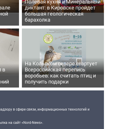
Полевая кухня и Минеральный
зале
диктант: в Кировске пройдет
ной
большая геологическая
барахолка
На Кольском севере стартует
 в
Всероссийская перепись
воробьев: как считать птиц и
ений
получить подарки
надзору в сфере связи, информационных технологий и
лка на сайт «Nord-News».