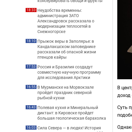
консервировать овощи и фрукты
Неудобства временны:
18:33
администрация ЗАТО
Александровск рассказала о
модернизации теплосетей в
Снежногорске
Прыжок веры в Заполярье: в
18:10
Кандалакшском заповеднике
рассказали об опасной жизни
птенцов кайры
Россия и Бразилия создадут
17:53
совместную научную программу
для исследования Арктики
В цен
В Мурманске на Морвокзале
16:55
пройдет праздник северной
доход 
рыбной кухни
Суть п
Полевая кухня и Минеральный
16:43
диктант: в Кировске пройдет
подобн
большая геологическая барахолка
Однак
Сила Севера — в людях! История
16:03