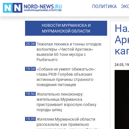
ПОЛИТИКА
ЭК
На
НОВОСТИ МУРМАНСКА И
МУРМАНСКОЙ ОБЛАСТИ
Ар
Тяжелая техника и тонны отходов:
20:38
ка
волонтеры «Чистой Арктики»
вывезли 60 тонн мусора с
Рыбачьего
24.05, 1
«Собаки не умеют обижаться»:
19:54
глава РКФ Голубев объяснил
истинные причины странного
поведения питомцев
Желательно пенсионеру:
19:50
жительница Мурманска
пристраивает взрослую собаку
породы шпиц
Жителям Мурманской области
19:35
рассказали, как правильно