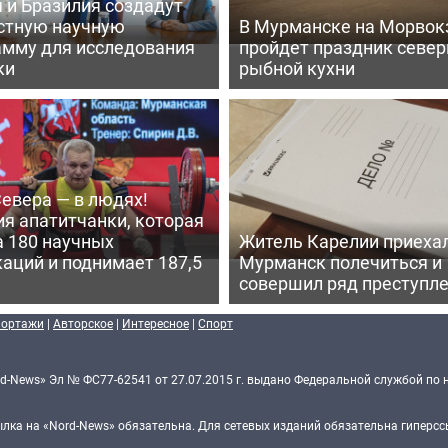
 и Бразилия создадут
стную научную
В Мурманске на Морвок
амму для исследования
пройдет праздник север
ки
рыбной кухни
евера — в людях!
я апатитчанки, которая
а 180 научных
Житель Карелии приехал
аций и поднимает 187,5
Мурманск полечиться и
совершил ряд преступл
портажи
|
Авторское
|
Интересное
|
Спорт
d-News» Эл № ФС77-62541 от 27.07.2015 г. выдано Федеральной службой по 
ка на «Nord-News» обязательна. Для сетевых изданий обязательна гиперссы