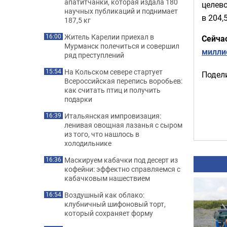
апатитчанки, которая издала 180
целево
научных публикаций и поднимает
в 204,
187,5 кг
Житель Карелии приехал в
16:00
Сейча
Мурманск полечиться и совершил
милли
ряд преступлений
На Кольском севере стартует
15:54
Подели
Всероссийская перепись воробьев:
как считать птиц и получить
подарки
Итальянская импровизация:
16:39
ленивая овощная лазанья с сыром
из того, что нашлось в
холодильнике
Маскируем кабачки под десерт из
16:36
кофейни: эффектно справляемся с
кабачковым нашествием
Воздушный как облако:
16:54
клубничный шифоновый торт,
который сохраняет форму