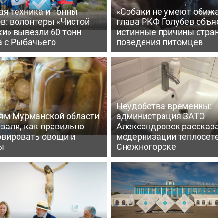
ая техника и тонны
«Собаки не умеют обижа
в: волонтеры «Чистой
глава РКФ Голубев объя
и» вывезли 60 тонн
истинные причины стра
а с Рыбачьего
поведения питомцев
Неудобства временны:
ям Мурманской области
администрация ЗАТО
зали, как правильно
Александровск рассказа
рвировать овощи и
модернизации теплосете
ы
Снежногорске