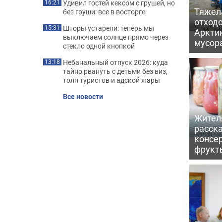
Удивил гостей кексом с грушей, но
16:21
Тяжел
без груши: все в восторге
отходо
Шторы устарели: теперь мы
15:31
Арктик
выключаем солнце прямо через
мусор
стекло одной кнопкой
Небанальный отпуск 2026: куда
13:18
тайно рвануть с детьми без виз,
толп туристов и адской жары
Все новости
Жител
расска
консе
фрукт