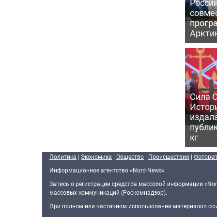
Россия
совме
прогр
Аркти
Сила С
Истори
издал
публик
кг
Политика
|
Экономика
|
Общество
|
Происшествия
|
Фоторе
Информационное агентство «Nord-News»
Запись о регистрации средства массовой информации «Nor
массовых коммуникаций (Роскомнадзор).
При полном или частичном использовании материалов ссыл