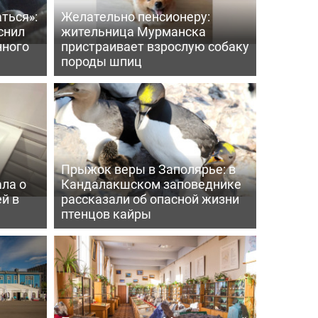
ться»:
Желательно пенсионеру:
снил
жительница Мурманска
нного
пристраивает взрослую собаку
породы шпиц
Прыжок веры в Заполярье: в
ла о
Кандалакшском заповеднике
й в
рассказали об опасной жизни
птенцов кайры