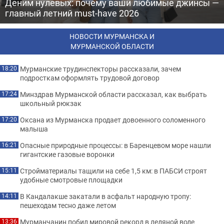
Деним нулевых: почему ваши любимые джинсы —
главный летний must-have 2026
НОВОСТИ МУРМАНСКА И
МУРМАНСКОЙ ОБЛАСТИ
Мурманские трудинспекторы рассказали, зачем
18:20
подросткам оформлять трудовой договор
Минздрав Мурманской области рассказал, как выбрать
17:24
школьный рюкзак
Оксана из Мурманска продает довоенного соломенного
17:20
малыша
Опасные природные процессы: в Баренцевом море нашли
16:21
гигантские газовые воронки
Стройматериалы тащили на себе 1,5 км: в ПАБСИ строят
15:11
удобные смотровые площадки
В Кандалакше закатали в асфальт народную тропу:
14:11
пешеходам тесно даже летом
Мурманчанин побил мировой рекорд в ледяной воде
13:36