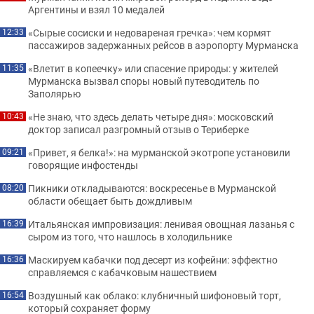
Аргентины и взял 10 медалей
«Сырые сосиски и недовареная гречка»: чем кормят
12:33
пассажиров задержанных рейсов в аэропорту Мурманска
«Влетит в копеечку» или спасение природы: у жителей
11:35
Мурманска вызвал споры новый путеводитель по
Заполярью
«Не знаю, что здесь делать четыре дня»: московский
10:43
доктор записал разгромный отзыв о Териберке
«Привет, я белка!»: на мурманской экотропе установили
09:21
говорящие инфостенды
Пикники откладываются: воскресенье в Мурманской
08:20
области обещает быть дождливым
Итальянская импровизация: ленивая овощная лазанья с
16:39
сыром из того, что нашлось в холодильнике
Маскируем кабачки под десерт из кофейни: эффектно
16:36
справляемся с кабачковым нашествием
Воздушный как облако: клубничный шифоновый торт,
16:54
который сохраняет форму