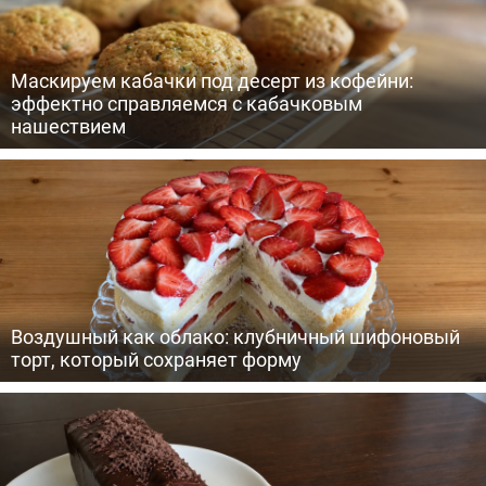
Маскируем кабачки под десерт из кофейни:
эффектно справляемся с кабачковым
нашествием
Воздушный как облако: клубничный шифоновый
торт, который сохраняет форму