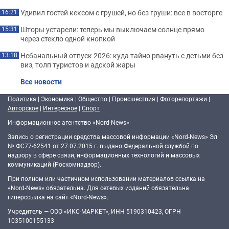
Удивил гостей кексом с грушей, но без груши: все в восторге
16:21
Шторы устарели: теперь мы выключаем солнце прямо
15:31
через стекло одной кнопкой
Небанальный отпуск 2026: куда тайно рвануть с детьми без
13:18
виз, толп туристов и адской жары
Все новости
Политика
|
Экономика
|
Общество
|
Происшествия
|
Фоторепортажи
|
Авторское
|
Интересное
|
Спорт
Информационное агентство «Nord-News»
Запись о регистрации средства массовой информации «Nord-News» Эл
№ ФС77-62541 от 27.07.2015 г. выдано Федеральной службой по
надзору в сфере связи, информационных технологий и массовых
коммуникаций (Роскомнадзор).
При полном или частичном использовании материалов ссылка на
«Nord-News» обязательна. Для сетевых изданий обязательна
гиперссылка на сайт «Nord-News».
Учредитель — ООО «ИКС-МАРКЕТ», ИНН 5190310423, ОГРН
1035100155133