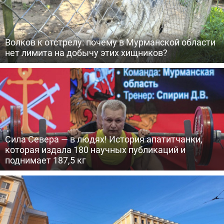
Волков к отстрелу: почему в Мурманской области
нет лимита на добычу этих хищников?
Сила Севера — в людях! История апатитчанки,
которая издала 180 научных публикаций и
поднимает 187,5 кг