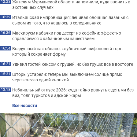
Жителям Мурманской области напомнили, куда звонить в
12:23
экстренных случаях
Итальянская импровизация: ленивая овощная лазанья с
16:39
сыром из того, что нашлось в холодильнике
Маскируем кабачки под десерт из кофейни: эффектно
16:36
справляемся с кабачковым нашествием
Воздушный как облако: клубничный шифоновый торт,
16:54
который сохраняет форму
Удивил гостей кексом с грушей, но без груши: все в восторге
16:21
Шторы устарели: теперь мы выключаем солнце прямо
15:31
через стекло одной кнопкой
Небанальный отпуск 2026: куда тайно рвануть с детьми без
13:18
виз, толп туристов и адской жары
Все новости