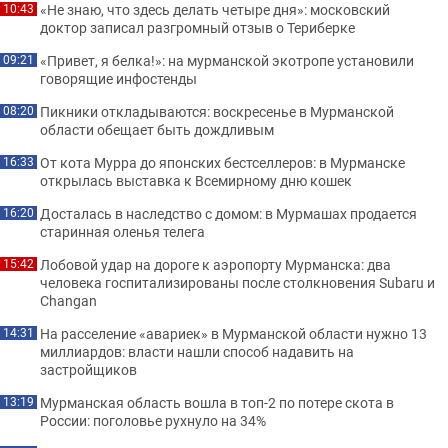
«Не знаю, что здесь делать четыре дня»: московский
10:43
доктор записал разгромный отзыв о Териберке
«Привет, я белка!»: на мурманской экотропе установили
09:21
говорящие инфостенды
Пикники откладываются: воскресенье в Мурманской
08:20
области обещает быть дождливым
От кота Мурра до японских бестселлеров: в Мурманске
16:33
открылась выставка к Всемирному дню кошек
Досталась в наследство с домом: в Мурмашах продается
16:20
старинная оленья телега
Лобовой удар на дороге к аэропорту Мурманска: два
15:42
человека госпитализированы после столкновения Subaru и
Changan
На расселение «авариек» в Мурманской области нужно 13
14:31
миллиардов: власти нашли способ надавить на
застройщиков
Мурманская область вошла в топ-2 по потере скота в
13:19
России: поголовье рухнуло на 34%