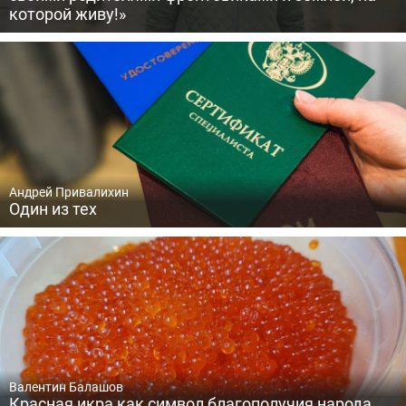
которой живу!»
Андрей Привалихин
Один из тех
Валентин Балашов
Красная икра как символ благополучия народа