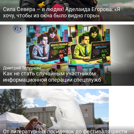
Сила Севера — в людях! Аделаида Егорова: «Я
хочу, чтобы из окна было видно горы»
Дмитрий Телушкин
Как не стать случайным участником
информационной операции спецслужб
От литературных посиделок до фестиваля шести