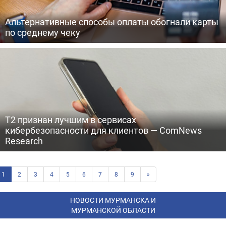
Альтернативные способы оплаты обогнали карты
по среднему чеку
T2 признан лучшим в сервисах
кибербезопасности для клиентов — ComNews
Research
1
2
3
4
5
6
7
8
9
»
НОВОСТИ МУРМАНСКА И
МУРМАНСКОЙ ОБЛАСТИ