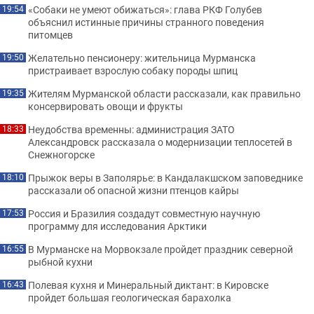
«Собаки не умеют обижаться»: глава РКФ Голубев
19:54
объяснил истинные причины странного поведения
питомцев
Желательно пенсионеру: жительница Мурманска
19:50
пристраивает взрослую собаку породы шпиц
Жителям Мурманской области рассказали, как правильно
19:35
консервировать овощи и фрукты
Неудобства временны: администрация ЗАТО
18:33
Александровск рассказала о модернизации теплосетей в
Снежногорске
Прыжок веры в Заполярье: в Кандалакшском заповеднике
18:10
рассказали об опасной жизни птенцов кайры
Россия и Бразилия создадут совместную научную
17:53
программу для исследования Арктики
В Мурманске на Морвокзале пройдет праздник северной
16:55
рыбной кухни
Полевая кухня и Минеральный диктант: в Кировске
16:43
пройдет большая геологическая барахолка