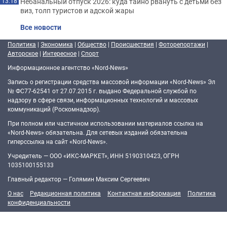
Небанальный отпуск 2026: куда тайно рвануть с детьми без
13:18
виз, толп туристов и адской жары
Все новости
Политика
|
Экономика
|
Общество
|
Происшествия
|
Фоторепортажи
|
Авторское
|
Интересное
|
Спорт
Информационное агентство «Nord-News»
Запись о регистрации средства массовой информации «Nord-News» Эл
№ ФС77-62541 от 27.07.2015 г. выдано Федеральной службой по
надзору в сфере связи, информационных технологий и массовых
коммуникаций (Роскомнадзор).
При полном или частичном использовании материалов ссылка на
«Nord-News» обязательна. Для сетевых изданий обязательна
гиперссылка на сайт «Nord-News».
Учредитель — ООО «ИКС-МАРКЕТ», ИНН 5190310423, ОГРН
1035100155133
Главный редактор — Голямин Максим Сергеевич
О нас
Редакционная политика
Контактная информация
Политика
конфиденциальности