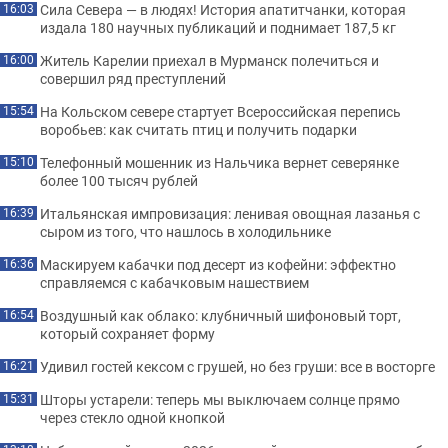
Сила Севера — в людях! История апатитчанки, которая
16:03
издала 180 научных публикаций и поднимает 187,5 кг
Житель Карелии приехал в Мурманск полечиться и
16:00
совершил ряд преступлений
На Кольском севере стартует Всероссийская перепись
15:54
воробьев: как считать птиц и получить подарки
Телефонный мошенник из Нальчика вернет северянке
15:10
более 100 тысяч рублей
Итальянская импровизация: ленивая овощная лазанья с
16:39
сыром из того, что нашлось в холодильнике
Маскируем кабачки под десерт из кофейни: эффектно
16:36
справляемся с кабачковым нашествием
Воздушный как облако: клубничный шифоновый торт,
16:54
который сохраняет форму
Удивил гостей кексом с грушей, но без груши: все в восторге
16:21
Шторы устарели: теперь мы выключаем солнце прямо
15:31
через стекло одной кнопкой