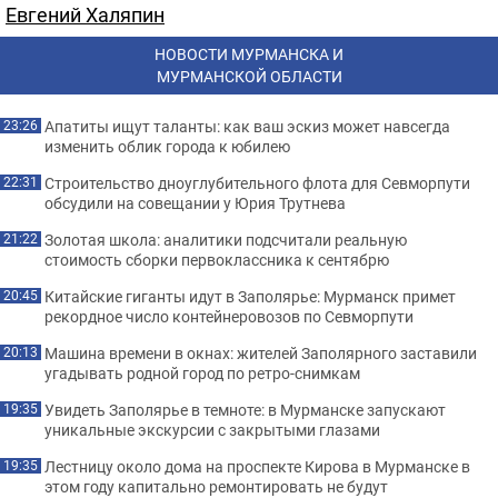
Евгений Халяпин
НОВОСТИ МУРМАНСКА И
МУРМАНСКОЙ ОБЛАСТИ
Апатиты ищут таланты: как ваш эскиз может навсегда
23:26
изменить облик города к юбилею
Строительство дноуглубительного флота для Севморпути
22:31
обсудили на совещании у Юрия Трутнева
Золотая школа: аналитики подсчитали реальную
21:22
стоимость сборки первоклассника к сентябрю
Китайские гиганты идут в Заполярье: Мурманск примет
20:45
рекордное число контейнеровозов по Севморпути
Машина времени в окнах: жителей Заполярного заставили
20:13
угадывать родной город по ретро-снимкам
Увидеть Заполярье в темноте: в Мурманске запускают
19:35
уникальные экскурсии с закрытыми глазами
Лестницу около дома на проспекте Кирова в Мурманске в
19:35
этом году капитально ремонтировать не будут