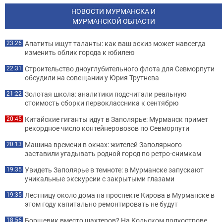
НОВОСТИ МУРМАНСКА И
МУРМАНСКОЙ ОБЛАСТИ
Апатиты ищут таланты: как ваш эскиз может навсегда
23:26
изменить облик города к юбилею
Строительство дноуглубительного флота для Севморпути
22:31
обсудили на совещании у Юрия Трутнева
Золотая школа: аналитики подсчитали реальную
21:22
стоимость сборки первоклассника к сентябрю
Китайские гиганты идут в Заполярье: Мурманск примет
20:45
рекордное число контейнеровозов по Севморпути
Машина времени в окнах: жителей Заполярного
20:13
заставили угадывать родной город по ретро-снимкам
Увидеть Заполярье в темноте: в Мурманске запускают
19:35
уникальные экскурсии с закрытыми глазами
Лестницу около дома на проспекте Кирова в Мурманске в
19:35
этом году капитально ремонтировать не будут
Борщевик вместо шахтеров? На Кольском полуострове
18:56