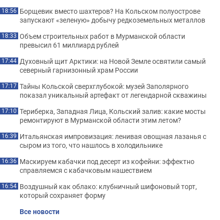
Борщевик вместо шахтеров? На Кольском полуострове
18:56
запускают «зеленую» добычу редкоземельных металлов
Объем строительных работ в Мурманской области
18:33
превысил 61 миллиард рублей
Духовный щит Арктики: на Новой Земле освятили самый
17:44
северный гарнизонный храм России
Тайны Кольской сверхглубокой: музей Заполярного
17:17
показал уникальный артефакт от легендарной скважины
Териберка, Западная Лица, Кольский залив: какие мосты
17:10
ремонтируют в Мурманской области этим летом?
Итальянская импровизация: ленивая овощная лазанья с
16:39
сыром из того, что нашлось в холодильнике
Маскируем кабачки под десерт из кофейни: эффектно
16:36
справляемся с кабачковым нашествием
Воздушный как облако: клубничный шифоновый торт,
16:54
который сохраняет форму
Все новости