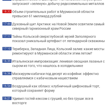
запускают «зеленую» добычу редкоземельных металлов
Объем строительных работ в Мурманской области
18:33
превысил 61 миллиард рублей
Духовный щит Арктики: на Новой Земле освятили самый
17:44
северный гарнизонный храм России
Тайны Кольской сверхглубокой: музей Заполярного
17:17
показал уникальный артефакт от легендарной скважины
Териберка, Западная Лица, Кольский залив: какие мосты
17:10
ремонтируют в Мурманской области этим летом?
Итальянская импровизация: ленивая овощная лазанья с
16:39
сыром из того, что нашлось в холодильнике
Маскируем кабачки под десерт из кофейни: эффектно
16:36
справляемся с кабачковым нашествием
Воздушный как облако: клубничный шифоновый торт,
16:54
который сохраняет форму
Удивил гостей кексом с грушей, но без груши: все в
16:21
восторге