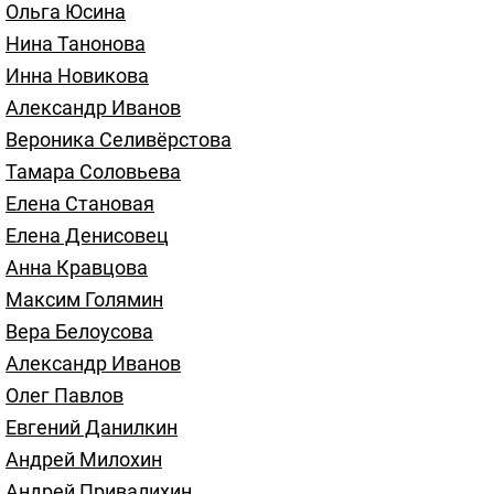
Ольга Юсина
Нина Танонова
Инна Новикова
Александр Иванов
Вероника Селивёрстова
Тамара Соловьева
Елена Становая
Елена Денисовец
Анна Кравцова
Максим Голямин
Вера Белоусова
Александр Иванов
Олег Павлов
Евгений Данилкин
Андрей Милохин
Андрей Привалихин