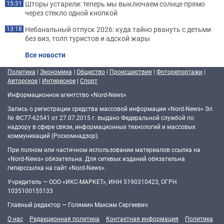
Шторы устарели: теперь мы выключаем солнце прямо
15:31
через стекло одной кнопкой
Небанальный отпуск 2026: куда тайно рвануть с детьми
13:18
без виз, толп туристов и адской жары
Все новости
Политика
|
Экономика
|
Общество
|
Происшествия
|
Фоторепортажи
|
Авторское
|
Интересное
|
Спорт
Информационное агентство «Nord-News»
Запись о регистрации средства массовой информации «Nord-News» Эл
№ ФС77-62541 от 27.07.2015 г. выдано Федеральной службой по
надзору в сфере связи, информационных технологий и массовых
коммуникаций (Роскомнадзор).
При полном или частичном использовании материалов ссылка на
«Nord-News» обязательна. Для сетевых изданий обязательна
гиперссылка на сайт «Nord-News».
Учредитель — ООО «ИКС-МАРКЕТ», ИНН 5190310423, ОГРН
1035100155133
Главный редактор — Голямин Максим Сергеевич
О нас
Редакционная политика
Контактная информация
Политика