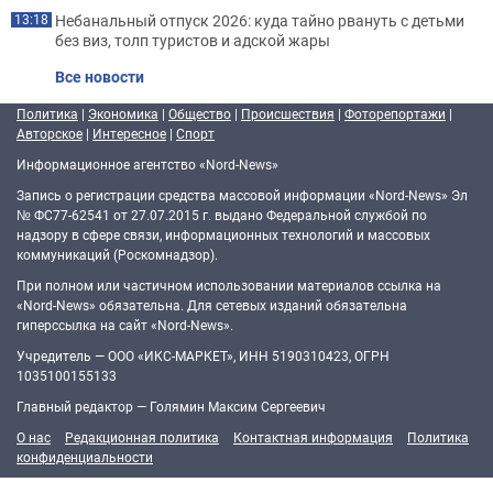
Небанальный отпуск 2026: куда тайно рвануть с детьми
13:18
без виз, толп туристов и адской жары
Все новости
Политика
|
Экономика
|
Общество
|
Происшествия
|
Фоторепортажи
|
Авторское
|
Интересное
|
Спорт
Информационное агентство «Nord-News»
Запись о регистрации средства массовой информации «Nord-News» Эл
№ ФС77-62541 от 27.07.2015 г. выдано Федеральной службой по
надзору в сфере связи, информационных технологий и массовых
коммуникаций (Роскомнадзор).
При полном или частичном использовании материалов ссылка на
«Nord-News» обязательна. Для сетевых изданий обязательна
гиперссылка на сайт «Nord-News».
Учредитель — ООО «ИКС-МАРКЕТ», ИНН 5190310423, ОГРН
1035100155133
Главный редактор — Голямин Максим Сергеевич
О нас
Редакционная политика
Контактная информация
Политика
конфиденциальности