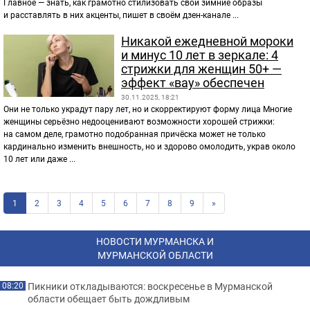
Главное — знать, как грамотно стилизовать свои зимние образы
и расставлять в них акценты, пишет в своём дзен-канале ...
Никакой ежедневной мороки
и минус 10 лет в зеркале: 4
стрижки для женщин 50+ —
эффект «вау» обеспечен
30.11.2025, 18:21
Они не только украдут пару лет, но и скорректируют форму лица Многие
женщины серьёзно недооценивают возможности хорошей стрижки:
на самом деле, грамотно подобранная причёска может не только
кардинально изменить внешность, но и здорово омолодить, украв около
10 лет или даже ...
1
2
3
4
5
6
7
8
9
»
НОВОСТИ МУРМАНСКА И
МУРМАНСКОЙ ОБЛАСТИ
Пикники откладываются: воскресенье в Мурманской
08:20
области обещает быть дождливым