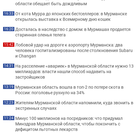
области обещает быть дождливым
От кота Мурра до японских бестселлеров: в Мурманске
16:33
открылась выставка к Всемирному дню кошек
Досталась в наследство с домом: в Мурмашах продается
16:20
старинная оленья телега
Лобовой удар на дороге к аэропорту Мурманска: два
15:42
человека госпитализированы после столкновения Subaru
и Changan
На расселение «авариек» в Мурманской области нужно 13
14:31
миллиардов: власти нашли способ надавить на
застройщиков
Мурманская область вошла в топ-2 по потере скота в
13:19
России: поголовье рухнуло на 34%
Жителям Мурманской области напомнили, куда звонить в
12:23
экстренных случаях
Минус 100 миллионов на посредников: что придумал
11:24
Минздрав Мурманской области, чтобы покончить с
дефицитом льготных лекарств