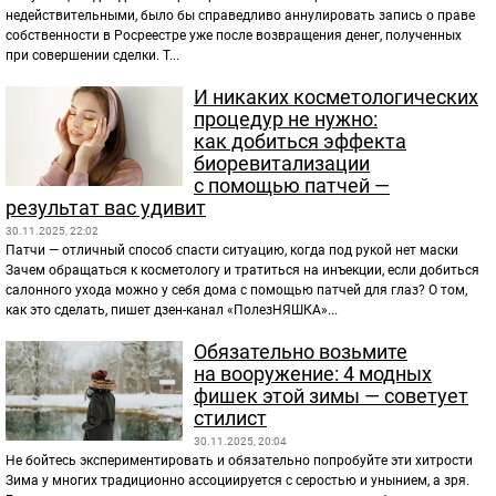
недействительными, было бы справедливо аннулировать запись о праве
собственности в Росреестре уже после возвращения денег, полученных
при совершении сделки. Т...
И никаких косметологических
процедур не нужно:
как добиться эффекта
биоревитализации
с помощью патчей —
результат вас удивит
30.11.2025, 22:02
Патчи — отличный способ спасти ситуацию, когда под рукой нет маски
Зачем обращаться к косметологу и тратиться на инъекции, если добиться
салонного ухода можно у себя дома с помощью патчей для глаз? О том,
как это сделать, пишет дзен-канал «ПолезНЯШКА»...
Обязательно возьмите
на вооружение: 4 модных
фишек этой зимы — советует
стилист
30.11.2025, 20:04
Не бойтесь экспериментировать и обязательно попробуйте эти хитрости
Зима у многих традиционно ассоциируется с серостью и унынием, а зря.