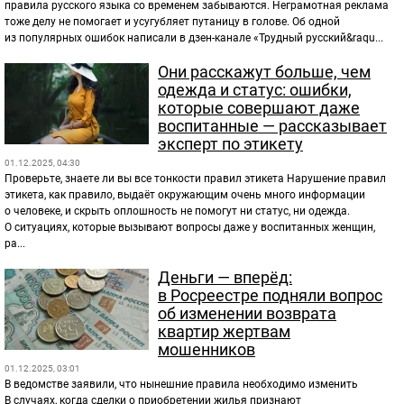
правила русского языка со временем забываются. Неграмотная реклама
тоже делу не помогает и усугубляет путаницу в голове. Об одной
из популярных ошибок написали в дзен-канале «Трудный русский&raqu...
Они расскажут больше, чем
одежда и статус: ошибки,
которые совершают даже
воспитанные — рассказывает
эксперт по этикету
01.12.2025, 04:30
Проверьте, знаете ли вы все тонкости правил этикета Нарушение правил
этикета, как правило, выдаёт окружающим очень много информации
о человеке, и скрыть оплошность не помогут ни статус, ни одежда.
О ситуациях, которые вызывают вопросы даже у воспитанных женщин,
ра...
Деньги — вперёд:
в Росреестре подняли вопрос
об изменении возврата
квартир жертвам
мошенников
01.12.2025, 03:01
В ведомстве заявили, что нынешние правила необходимо изменить
В случаях, когда сделки о приобретении жилья признают