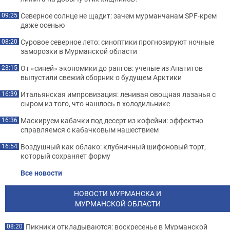
Северное солнце не щадит: зачем мурманчанам SPF-крем
09:25
даже осенью
Суровое северное лето: синоптики прогнозируют ночные
08:20
заморозки в Мурманской области
От «синей» экономики до рангов: ученые из Апатитов
23:15
выпустили свежий сборник о будущем Арктики
Итальянская импровизация: ленивая овощная лазанья с
16:39
сыром из того, что нашлось в холодильнике
Маскируем кабачки под десерт из кофейни: эффектно
16:36
справляемся с кабачковым нашествием
Воздушный как облако: клубничный шифоновый торт,
16:54
который сохраняет форму
Все новости
НОВОСТИ МУРМАНСКА И
МУРМАНСКОЙ ОБЛАСТИ
Пикники откладываются: воскресенье в Мурманской
08:20