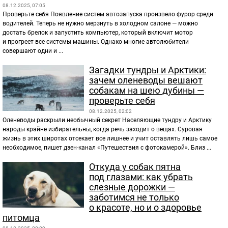
08.12.2025, 07:05
Проверьте себя Появление систем автозапуска произвело фурор среди
водителей. Теперь не нужно мерзнуть в холодном салоне — можно
достать брелок и запустить компьютер, который включит мотор
и прогреет все системы машины. Однако многие автолюбители
совершают одни и ...
Загадки тундры и Арктики:
зачем оленеводы вешают
собакам на шею дубины —
проверьте себя
08.12.2025, 02:02
Оленеводы раскрыли необычный секрет Населяющие тундру и Арктику
народы крайне избирательны, когда речь заходит о вещах. Суровая
жизнь в этих широтах отсекает все лишнее и учит оставлять лишь самое
необходимое, пишет дзен-канал «Путешествия с фотокамерой». Близ ...
Откуда у собак пятна
под глазами: как убрать
слезные дорожки —
заботимся не только
о красоте, но и о здоровье
питомца