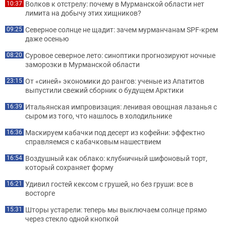
Волков к отстрелу: почему в Мурманской области нет
10:37
лимита на добычу этих хищников?
Северное солнце не щадит: зачем мурманчанам SPF-крем
09:25
даже осенью
Суровое северное лето: синоптики прогнозируют ночные
08:20
заморозки в Мурманской области
От «синей» экономики до рангов: ученые из Апатитов
23:15
выпустили свежий сборник о будущем Арктики
Итальянская импровизация: ленивая овощная лазанья с
16:39
сыром из того, что нашлось в холодильнике
Маскируем кабачки под десерт из кофейни: эффектно
16:36
справляемся с кабачковым нашествием
Воздушный как облако: клубничный шифоновый торт,
16:54
который сохраняет форму
Удивил гостей кексом с грушей, но без груши: все в
16:21
восторге
Шторы устарели: теперь мы выключаем солнце прямо
15:31
через стекло одной кнопкой