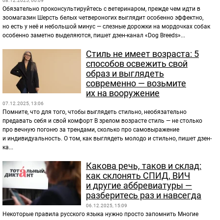
08.12.2025, 00:09
Обязательно проконсультируйтесь с ветеринаром, прежде чем идти в
зоомагазин Шерсть белых четвероногих выглядит особенно эффектно,
но есть у неё и небольшой минус — слезные дорожки на мордочках собак
особенно заметно выделяются, пишет дзен-канал «Dog Breeds»...
Стиль не имеет возраста: 5
способов освежить свой
образ и выглядеть
современно — возьмите
их на вооружение
07.12.2025, 13:06
Помните, что для того, чтобы выглядеть стильно, необязательно
предавать себя и свой комфорт В зрелом возрасте стиль — не столько
про вечную погоню за трендами, сколько про самовыражение
и индивидуальность. О том, как выглядеть молодо и стильно, пишет дзен-
ка...
Какова речь, таков и склад:
как склонять СПИД, ВИЧ
и другие аббревиатуры —
разберитесь раз и навсегда
06.12.2025, 15:09
Некоторые правила русского языка нужно просто запомнить Многие