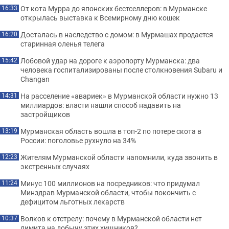
От кота Мурра до японских бестселлеров: в Мурманске
16:33
открылась выставка к Всемирному дню кошек
Досталась в наследство с домом: в Мурмашах продается
16:20
старинная оленья телега
Лобовой удар на дороге к аэропорту Мурманска: два
15:42
человека госпитализированы после столкновения Subaru и
Changan
На расселение «авариек» в Мурманской области нужно 13
14:31
миллиардов: власти нашли способ надавить на
застройщиков
Мурманская область вошла в топ-2 по потере скота в
13:19
России: поголовье рухнуло на 34%
Жителям Мурманской области напомнили, куда звонить в
12:23
экстренных случаях
Минус 100 миллионов на посредников: что придумал
11:24
Минздрав Мурманской области, чтобы покончить с
дефицитом льготных лекарств
Волков к отстрелу: почему в Мурманской области нет
10:37
лимита на добычу этих хищников?