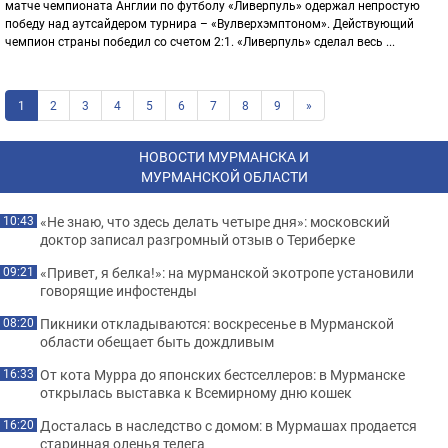
матче чемпионата Англии по футболу «Ливерпуль» одержал непростую
победу над аутсайдером турнира – «Вулверхэмптоном». Действующий
чемпион страны победил со счетом 2:1. «Ливерпуль» сделал весь ...
1
2
3
4
5
6
7
8
9
»
НОВОСТИ МУРМАНСКА И
МУРМАНСКОЙ ОБЛАСТИ
«Не знаю, что здесь делать четыре дня»: московский
10:43
доктор записал разгромный отзыв о Териберке
«Привет, я белка!»: на мурманской экотропе установили
09:21
говорящие инфостенды
Пикники откладываются: воскресенье в Мурманской
08:20
области обещает быть дождливым
От кота Мурра до японских бестселлеров: в Мурманске
16:33
открылась выставка к Всемирному дню кошек
Досталась в наследство с домом: в Мурмашах продается
16:20
старинная оленья телега