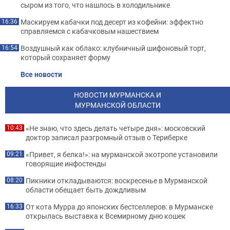
сыром из того, что нашлось в холодильнике
Маскируем кабачки под десерт из кофейни: эффектно
16:36
справляемся с кабачковым нашествием
Воздушный как облако: клубничный шифоновый торт,
16:54
который сохраняет форму
Все новости
НОВОСТИ МУРМАНСКА И
МУРМАНСКОЙ ОБЛАСТИ
«Не знаю, что здесь делать четыре дня»: московский
10:43
доктор записал разгромный отзыв о Териберке
«Привет, я белка!»: на мурманской экотропе установили
09:21
говорящие инфостенды
Пикники откладываются: воскресенье в Мурманской
08:20
области обещает быть дождливым
От кота Мурра до японских бестселлеров: в Мурманске
16:33
открылась выставка к Всемирному дню кошек