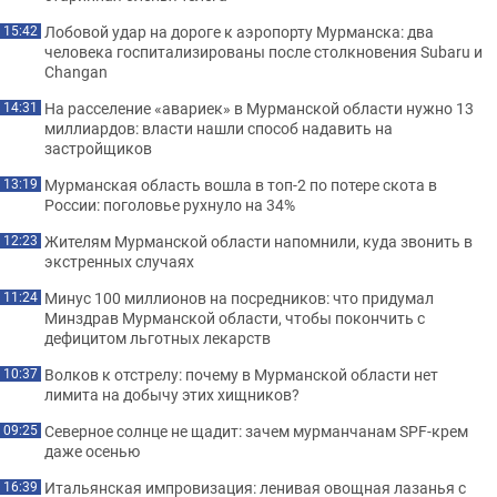
Лобовой удар на дороге к аэропорту Мурманска: два
15:42
человека госпитализированы после столкновения Subaru и
Changan
На расселение «авариек» в Мурманской области нужно 13
14:31
миллиардов: власти нашли способ надавить на
застройщиков
Мурманская область вошла в топ-2 по потере скота в
13:19
России: поголовье рухнуло на 34%
Жителям Мурманской области напомнили, куда звонить в
12:23
экстренных случаях
Минус 100 миллионов на посредников: что придумал
11:24
Минздрав Мурманской области, чтобы покончить с
дефицитом льготных лекарств
Волков к отстрелу: почему в Мурманской области нет
10:37
лимита на добычу этих хищников?
Северное солнце не щадит: зачем мурманчанам SPF-крем
09:25
даже осенью
Итальянская импровизация: ленивая овощная лазанья с
16:39