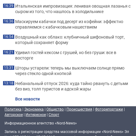
Итальянская импровизация: ленивая овощная лазанья с
16:39
сыром из того, что нашлось в холодильнике
Маскируем кабачки под десерт из кофейни: эффектно
16:36
справляемся с кабачковым нашествием
Воздушный как облако: клубничный шифоновый торт,
16:54
который сохраняет форму
Удивил гостей кексом с грушей, но без груши: все в
16:21
восторге
Шторы устарели: теперь мы выключаем солнце прямо
15:31
через стекло одной кнопкой
Небанальный отпуск 2026: куда тайно рвануть с детьми
13:18
без виз, толп туристов и адской жары
Все новости
Политика
|
Экономика
|
Общество
|
Происшествия
|
Фоторепортажи
|
Авторское
|
Интересное
|
Спорт
Информационное агентство «Nord-News»
Запись о регистрации средства массовой информации «Nord-News» Эл