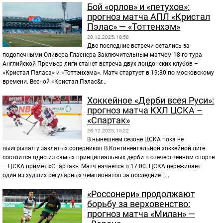
Бой «орлов» и «петухов»:
прогноз матча АПЛ «Кристал
Пэлас» — «Тоттенхэм»
28.12.2025, 18:58
Две последние встречи остались за
подопечными Оливера Гласнера Заключительным матчем 18-го тура
Английской Премьер-лиги станет встреча двух лондонских клубов –
«Кристал Пэласа» и «Тоттэнхэма». Матч стартует в 19:30 по московскому
времени. Весной «Кристал Пэлас&r...
Хоккейное «Дерби всея Руси»:
прогноз матча КХЛ ЦСКА –
«Спартак»
28.12.2025, 15:22
В нынешнем сезоне ЦСКА пока не
выигрывал у заклятых соперников В Континентальной хоккейной лиге
состоится одно из самых принципиальных дерби в отечественном спорте
– ЦСКА примет «Спартак». Матч начнется в 17:00. ЦСКА переживает
один из худших регулярных чемпионатов за последние г...
«Россонери» продолжают
борьбу за верховенство:
прогноз матча «Милан» —