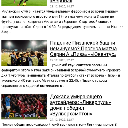
«Верона»
28.12.2025, 14:27
Миланский клуб считается убедительным фаворитом встречи Первым
матчем воскресного игрового дня 17-го тура чемпионата Италии по
футболу станет встреча «Милана» и «Вероны». Стартовый свисток
прозвучит на «Сан-Сиро» в 14:30. В предыдущем туре чемпионата Италии
&laq...
Падение Пизанской башни
неминуемо? Прогноз матча
Серии А «Пиза» - «Ювентус»
27.12.2025, 22:42
Туринский клуб считется весомым
фаворитом этого матча Заключительной встречей субботнего игрового
дня 17-го тура чемпионата Италии по футболу станет встреча «Пизы» и
туринского «Ювентуса». Матч стартует в 22:45. «Пиза» с трудом
справляется с задачей выживания в ...
Дожали умирающего
аутсайдера: «Ливерпуль»
дома победил
«Вулверхэмптон»
27.12.2025, 22:17
После победы мерсисайдский клуб вернулся в зону Лиги чемпионов В