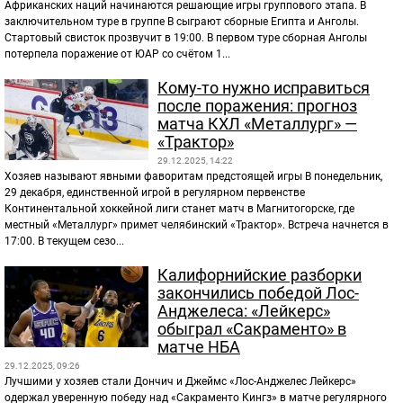
Африканских наций начинаются решающие игры группового этапа. В
заключительном туре в группе B сыграют сборные Египта и Анголы.
Стартовый свисток прозвучит в 19:00. В первом туре сборная Анголы
потерпела поражение от ЮАР со счётом 1...
Кому-то нужно исправиться
после поражения: прогноз
матча КХЛ «Металлург» —
«Трактор»
29.12.2025, 14:22
Хозяев называют явными фаворитам предстоящей игры В понедельник,
29 декабря, единственной игрой в регулярном первенстве
Континентальной хоккейной лиги станет матч в Магнитогорске, где
местный «Металлург» примет челябинский «Трактор». Встреча начнется в
17:00. В текущем сезо...
Калифорнийские разборки
закончились победой Лос-
Анджелеса: «Лейкерс»
обыграл «Сакраменто» в
матче НБА
29.12.2025, 09:26
Лучшими у хозяев стали Дончич и Джеймс «Лос-Анджелес Лейкерс»
одержал уверенную победу над «Сакраменто Кингз» в матче регулярного