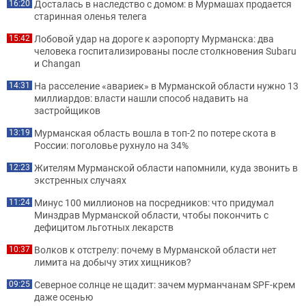
Досталась в наследство с домом: в Мурмашах продается
16:20
старинная оленья телега
Лобовой удар на дороге к аэропорту Мурманска: два
15:42
человека госпитализированы после столкновения Subaru
и Changan
На расселение «авариек» в Мурманской области нужно 13
14:31
миллиардов: власти нашли способ надавить на
застройщиков
Мурманская область вошла в топ-2 по потере скота в
13:19
России: поголовье рухнуло на 34%
Жителям Мурманской области напомнили, куда звонить в
12:23
экстренных случаях
Минус 100 миллионов на посредников: что придумал
11:24
Минздрав Мурманской области, чтобы покончить с
дефицитом льготных лекарств
Волков к отстрелу: почему в Мурманской области нет
10:37
лимита на добычу этих хищников?
Северное солнце не щадит: зачем мурманчанам SPF-крем
09:25
даже осенью