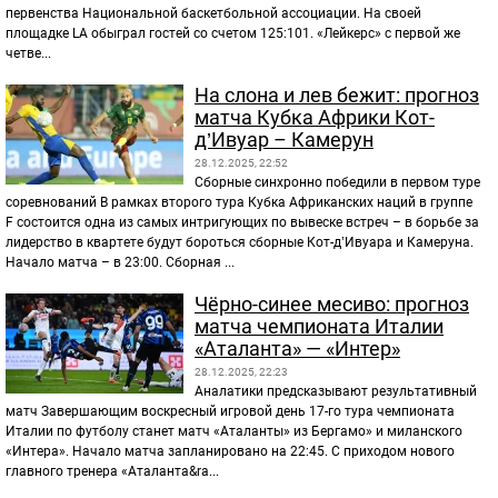
первенства Национальной баскетбольной ассоциации. На своей
площадке LA обыграл гостей со счетом 125:101. «Лейкерс» с первой же
четве...
На слона и лев бежит: прогноз
матча Кубка Африки Кот-
д’Ивуар – Камерун
28.12.2025, 22:52
Сборные синхронно победили в первом туре
соревнований В рамках второго тура Кубка Африканских наций в группе
F состоится одна из самых интригующих по вывеске встреч – в борьбе за
лидерство в квартете будут бороться сборные Кот-д’Ивуара и Камеруна.
Начало матча – в 23:00. Сборная ...
Чёрно-синее месиво: прогноз
матча чемпионата Италии
«Аталанта» — «Интер»
28.12.2025, 22:23
Аналатики предсказывают результативный
матч Завершающим воскресный игровой день 17-го тура чемпионата
Италии по футболу станет матч «Аталанты» из Бергамо» и миланского
«Интера». Начало матча запланировано на 22:45. С приходом нового
главного тренера «Аталанта&ra...