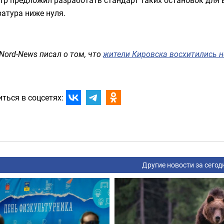
р предложил разработать стандарт таких остановок для в
атура ниже нуля.
Nord-News писал о том, что
жители Кировска восхитились 
ться в соцсетях:
Другие новости за сегод