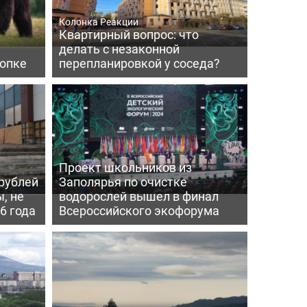
Колонка Реакции
Квартирный вопрос: что
делать с незаконной
сопке
перепланировкой у соседа?
Проект школьников из
 рублей
Заполярья по очистке
, не
водорослей вышел в финал
6 года
Всероссийского экофорума