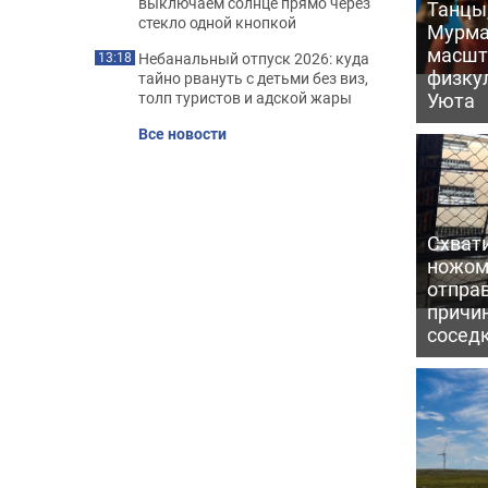
выключаем солнце прямо через
Танцы,
стекло одной кнопкой
Мурма
масшт
Небанальный отпуск 2026: куда
13:18
физку
тайно рвануть с детьми без виз,
толп туристов и адской жары
Уюта
Все новости
Схвати
ножом
отправ
причи
сосед