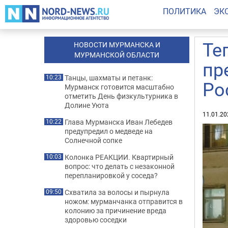
ПОЛИТИКА
ЭК
Те
НОВОСТИ МУРМАНСКА И
МУРМАНСКОЙ ОБЛАСТИ
пр
Танцы, шахматы и петанк:
10:23
Ро
Мурманск готовится масштабно
отметить День физкультурника в
Долине Уюта
11.01.20
Глава Мурманска Иван Лебедев
10:22
предупредил о медведе на
Солнечной сопке
Колонка РЕАКЦИИ. Квартирный
10:03
вопрос: что делать с незаконной
перепланировкой у соседа?
Схватила за волосы и пырнула
09:50
ножом: мурманчанка отправится в
колонию за причинение вреда
здоровью соседки