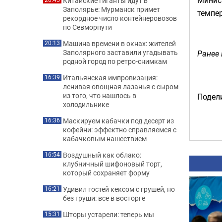
Минист
Китайские гиганты идут в
Заполярье: Мурманск примет
темпер
рекордное число контейнеровозов
по Севморпути
Машина времени в окнах: жителей
20:13
Заполярного заставили угадывать
Ранее 
родной город по ретро-снимкам
Итальянская импровизация:
16:39
ленивая овощная лазанья с сыром
из того, что нашлось в
Подели
холодильнике
Маскируем кабачки под десерт из
16:36
кофейни: эффектно справляемся с
кабачковым нашествием
Воздушный как облако:
16:54
клубничный шифоновый торт,
который сохраняет форму
Удивил гостей кексом с грушей, но
16:21
без груши: все в восторге
Шторы устарели: теперь мы
15:31