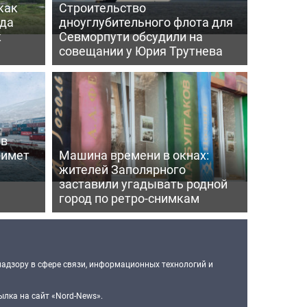
как
Строительство
гда
дноуглубительного флота для
к
Севморпути обсудили на
совещании у Юрия Трутнева
 в
римет
Машина времени в окнах:
жителей Заполярного
заставили угадывать родной
город по ретро-снимкам
надзору в сфере связи, информационных технологий и
лка на сайт «Nord-News».