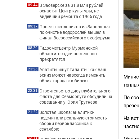
В Заозерске за 31,8 млн рублей
09:44
оснастят Центр культуры, не
видевший ремонта с 1966 года
Проект школьников из Заполярья
09:17
по очистке водорослей вышел в
финал Всероссийского экофорума
Гидрометцентр Мурманской
08:20
области: осадки постепенно
прекратятся
Апатиты ищут таланты: как ваш
23:26
эскиз может навсегда изменить
Минис
облик города к юбилею
теплых
Строительство дноуглубительного
22:31
флота для Севморпути обсудили на
По со
совещании у Юрия Трутнева
презен
Золотая школа: аналитики
21:22
подсчитали реальную стоимость
На вст
сборки первоклассника к
частно
сентябрю
20:45