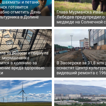
 шахматы и петанк:
нск готовится
абно отметить День
Глава Мурманска Иван
льтурника в Долине
Лебедев предупредил о
медведе на Солнечной 
ла за волосы и пырнула
: мурманчанка
ится в колонию за
В Заозерске за 31,8 млн
нение вреда здоровью
оснастят Центр культуры
ки
видевший ремонта с 196