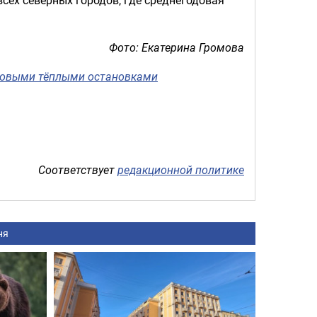
сех северных городов, где среднегодовая
Фото: Екатерина Громова
новыми тёплыми остановками
Соответствует
редакционной политике
ня