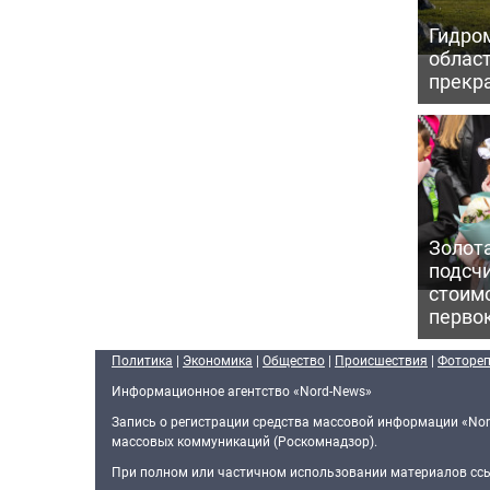
Гидро
област
прекр
Золот
подсч
стоим
перво
Политика
|
Экономика
|
Общество
|
Происшествия
|
Фоторе
Информационное агентство «Nord-News»
Запись о регистрации средства массовой информации «Nor
массовых коммуникаций (Роскомнадзор).
При полном или частичном использовании материалов ссыл