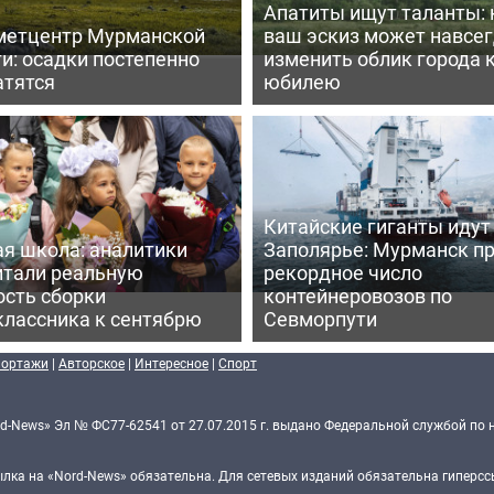
Апатиты ищут таланты: 
метцентр Мурманской
ваш эскиз может навсе
и: осадки постепенно
изменить облик города 
атятся
юбилею
Китайские гиганты идут
ая школа: аналитики
Заполярье: Мурманск п
итали реальную
рекордное число
ость сборки
контейнеровозов по
классника к сентябрю
Севморпути
портажи
|
Авторское
|
Интересное
|
Спорт
d-News» Эл № ФС77-62541 от 27.07.2015 г. выдано Федеральной службой по 
ка на «Nord-News» обязательна. Для сетевых изданий обязательна гиперссы