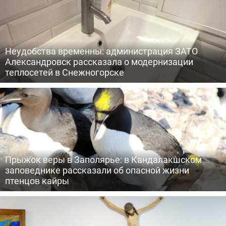
Неудобства временны: администрация ЗАТО
Александровск рассказала о модернизации
теплосетей в Снежногорске
Прыжок веры в Заполярье: в Кандалакшском
заповеднике рассказали об опасной жизни
птенцов кайры