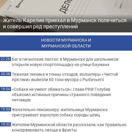
Житель Карелии приехал в Мурманск полечиться
и совершил ряд преступлений
НОВОСТИ МУРМАНСКА И
МУРМАНСКОЙ ОБЛАСТИ
Бег в гигантских лаптях: в Мурманске для школьников
21:26
открыли новую спортплощадку на улице Баумана
Тяжелая техника и тонны отходов: волонтеры «Чистой
20:38
Арктики» вывезли 60 тонн мусора с Рыбачьего
«Собаки не умеют обижаться»: глава РКФ Голубев
19:54
объяснил истинные причины странного поведения
питомцев
Желательно пенсионеру: жительница Мурманска
19:50
пристраивает взрослую собаку породы шпиц
Жителям Мурманской области рассказали, как правильно
19:35
консервировать овощи и фрукты