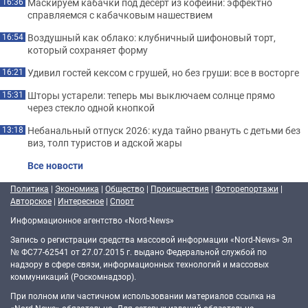
Маскируем кабачки под десерт из кофейни: эффектно
16:36
справляемся с кабачковым нашествием
Воздушный как облако: клубничный шифоновый торт,
16:54
который сохраняет форму
Удивил гостей кексом с грушей, но без груши: все в восторге
16:21
Шторы устарели: теперь мы выключаем солнце прямо
15:31
через стекло одной кнопкой
Небанальный отпуск 2026: куда тайно рвануть с детьми без
13:18
виз, толп туристов и адской жары
Все новости
Политика
|
Экономика
|
Общество
|
Происшествия
|
Фоторепортажи
|
Авторское
|
Интересное
|
Спорт
Информационное агентство «Nord-News»
Запись о регистрации средства массовой информации «Nord-News» Эл
№ ФС77-62541 от 27.07.2015 г. выдано Федеральной службой по
надзору в сфере связи, информационных технологий и массовых
коммуникаций (Роскомнадзор).
При полном или частичном использовании материалов ссылка на
«Nord-News» обязательна. Для сетевых изданий обязательна