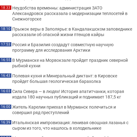
Неудобства временны: администрация ЗАТО
18:33
Александровск рассказала о модернизации теплосетей в
Снежногорске
Прыжок веры в Заполярье: в Кандалакшском заповеднике
18:10
рассказали об опасной жизни птенцов кайры
Россия и Бразилия создадут совместную научную
17:53
программу для исследования Арктики
В Мурманске на Морвокзале пройдет праздник северной
16:55
рыбной кухни
Полевая кухня и Минеральный диктант: в Кировске
16:43
пройдет большая геологическая барахолка
Сила Севера — в людях! История апатитчанки, которая
16:03
издала 180 научных публикаций и поднимает 187,5 кг
Житель Карелии приехал в Мурманск полечиться и
16:00
совершил ряд преступлений
Итальянская импровизация: ленивая овощная лазанья с
16:39
сыром из того, что нашлось в холодильнике