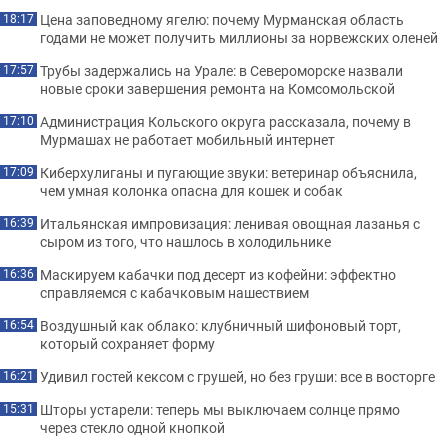
Цена заповедному ягелю: почему Мурманская область
18:17
годами не может получить миллионы за норвежских оленей
Трубы задержались на Урале: в Североморске назвали
17:57
новые сроки завершения ремонта на Комсомольской
Администрация Кольского округа рассказала, почему в
17:10
Мурмашах не работает мобильный интернет
Киберхулиганы и пугающие звуки: ветеринар объяснила,
17:09
чем умная колонка опасна для кошек и собак
Итальянская импровизация: ленивая овощная лазанья с
16:39
сыром из того, что нашлось в холодильнике
Маскируем кабачки под десерт из кофейни: эффектно
16:36
справляемся с кабачковым нашествием
Воздушный как облако: клубничный шифоновый торт,
16:54
который сохраняет форму
Удивил гостей кексом с грушей, но без груши: все в восторге
16:21
Шторы устарели: теперь мы выключаем солнце прямо
15:31
через стекло одной кнопкой