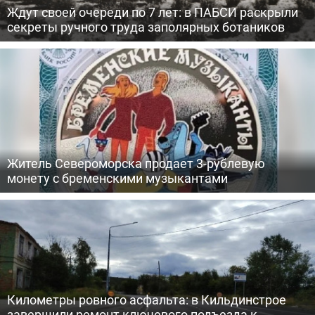
Ждут своей очереди по 7 лет: в ПАБСИ раскрыли
секреты ручного труда заполярных ботаников
Житель Североморска продает 3-рублевую
монету с бременскими музыкантами
Километры ровного асфальта: в Кильдинстрое
завершили ремонт ключевого подъезда к