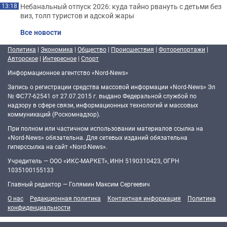
Небанальный отпуск 2026: куда тайно рвануть с детьми без
13:18
виз, толп туристов и адской жары
Все новости
Политика
|
Экономика
|
Общество
|
Происшествия
|
Фоторепортажи
|
Авторское
|
Интересное
|
Спорт
Информационное агентство «Nord-News»
Запись о регистрации средства массовой информации «Nord-News» Эл
№ ФС77-62541 от 27.07.2015 г. выдано Федеральной службой по
надзору в сфере связи, информационных технологий и массовых
коммуникаций (Роскомнадзор).
При полном или частичном использовании материалов ссылка на
«Nord-News» обязательна. Для сетевых изданий обязательна
гиперссылка на сайт «Nord-News».
Учредитель — ООО «ИКС-МАРКЕТ», ИНН 5190310423, ОГРН
1035100155133
Главный редактор — Голямин Максим Сергеевич
О нас
Редакционная политика
Контактная информация
Политика
конфиденциальности