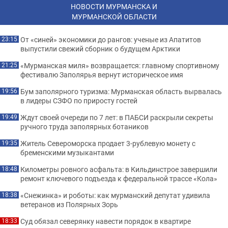
НОВОСТИ МУРМАНСКА И
МУРМАНСКОЙ ОБЛАСТИ
От «синей» экономики до рангов: ученые из Апатитов
23:15
выпустили свежий сборник о будущем Арктики
«Мурманская миля» возвращается: главному спортивному
21:25
фестивалю Заполярья вернут историческое имя
Бум заполярного туризма: Мурманская область вырвалась
19:56
в лидеры СЗФО по приросту гостей
Ждут своей очереди по 7 лет: в ПАБСИ раскрыли секреты
19:49
ручного труда заполярных ботаников
Житель Североморска продает 3-рублевую монету с
19:35
бременскими музыкантами
Километры ровного асфальта: в Кильдинстрое завершили
18:48
ремонт ключевого подъезда к федеральной трассе «Кола»
«Снежинка» и роботы: как мурманский депутат удивила
18:38
ветеранов из Полярных Зорь
Суд обязал северянку навести порядок в квартире
18:33