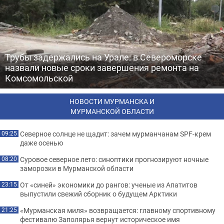
Трубы задержались на Урале: в Североморске
назвали новые сроки завершения ремонта на
Комсомольской
НОВОСТИ МУРМАНСКА И
МУРМАНСКОЙ ОБЛАСТИ
Северное солнце не щадит: зачем мурманчанам SPF-крем
09:25
даже осенью
Суровое северное лето: синоптики прогнозируют ночные
08:20
заморозки в Мурманской области
От «синей» экономики до рангов: ученые из Апатитов
23:15
выпустили свежий сборник о будущем Арктики
«Мурманская миля» возвращается: главному спортивному
21:25
фестивалю Заполярья вернут историческое имя