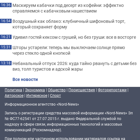
Маскируем кабачки под десерт из кофейни: эффектно
16:36
справляемся с кабачковым нашествием
Воздушный как облако: клубничный шифоновый торт,
16:54
который сохраняет форму
Удивил гостей кексом с грушей, но без груши: все в восторге
16:21
Шторы устарели: теперь мы выключаем солнце прямо
15:31
через стекло одной кнопкой
Небанальный отпуск 2026: куда тайно рвануть с детьми без
13:18
виз, толп туристов и адской жары
Все новости
Политика
|
Экономика
|
Общество
|
Происшествия
|
Фоторепортажи
|
Авторское
|
Интересное
|
Спорт
Информационное агентство «Nord-News»
Запись о регистрации средства массовой информации «Nord-News» Эл
№ ФС77-62541 от 27.07.2015 г. выдано Федеральной службой по
надзору в сфере связи, информационных технологий и массовых
коммуникаций (Роскомнадзор).
При полном или частичном использовании материалов ссылка на