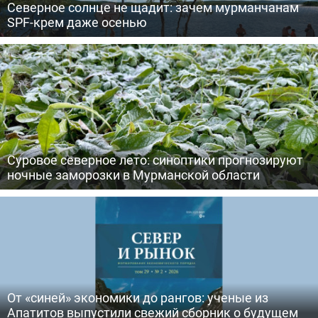
Северное солнце не щадит: зачем мурманчанам
SPF-крем даже осенью
Суровое северное лето: синоптики прогнозируют
ночные заморозки в Мурманской области
От «синей» экономики до рангов: ученые из
Апатитов выпустили свежий сборник о будущем