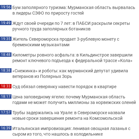
Бум заполярного туризма: Мурманская область вырвалась
19:56
в лидеры СЗФО по приросту гостей
Ждут своей очереди по 7 лет: в ПАБСИ раскрыли секреты
19:49
ручного труда заполярных ботаников
Житель Североморска продает 3-рублевую монету с
19:35
бременскими музыкантами
Километры ровного асфальта: в Кильдинстрое завершили
18:48
ремонт ключевого подъезда к федеральной трассе «Кола»
«Снежинка» и роботы: как мурманский депутат удивила
18:38
ветеранов из Полярных Зорь
Суд обязал северянку навести порядок в квартире
18:33
Цена заповедному ягелю: почему Мурманская область
18:17
годами не может получить миллионы за норвежских оленей
Трубы задержались на Урале: в Североморске назвали
17:57
новые сроки завершения ремонта на Комсомольской
Итальянская импровизация: ленивая овощная лазанья с
16:39
сыром из того, что нашлось в холодильнике