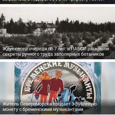
Ждут своей очереди по 7 лет: в ПАБСИ раскрыли
секреты ручного труда заполярных ботаников
Житель Североморска продает 3-рублевую
монету с бременскими музыкантами