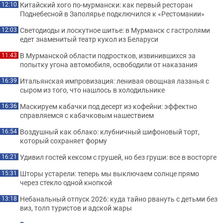
Китайский хого по-мурмански: как первый ресторан
12:10
Поднебесной в Заполярье подключился к «Рестомании»
Светодиоды и лоскутное шитье: в Мурманск с гастролями
12:03
едет знаменитый театр кукол из Беларуси
В Мурманской области подростков, извинившихся за
11:43
попытку угона автомобиля, освободили от наказания
Итальянская импровизация: ленивая овощная лазанья с
16:39
сыром из того, что нашлось в холодильнике
Маскируем кабачки под десерт из кофейни: эффектно
16:36
справляемся с кабачковым нашествием
Воздушный как облако: клубничный шифоновый торт,
16:54
который сохраняет форму
Удивил гостей кексом с грушей, но без груши: все в восторге
16:21
Шторы устарели: теперь мы выключаем солнце прямо
15:31
через стекло одной кнопкой
Небанальный отпуск 2026: куда тайно рвануть с детьми без
13:18
виз, толп туристов и адской жары