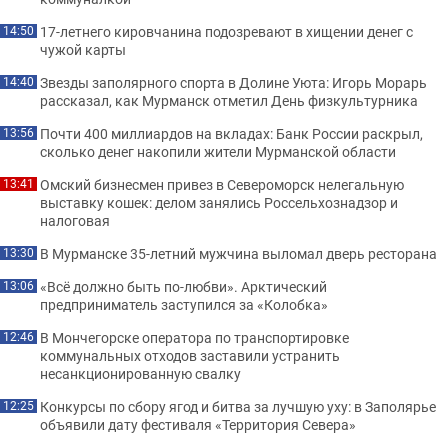
17-летнего кировчанина подозревают в хищении денег с
14:50
чужой карты
Звезды заполярного спорта в Долине Уюта: Игорь Морарь
14:40
рассказал, как Мурманск отметил День физкультурника
Почти 400 миллиардов на вкладах: Банк России раскрыл,
13:56
сколько денег накопили жители Мурманской области
Омский бизнесмен привез в Североморск нелегальную
13:41
выставку кошек: делом занялись Россельхознадзор и
налоговая
В Мурманске 35-летний мужчина выломал дверь ресторана
13:30
«Всё должно быть по-любви». Арктический
13:06
предприниматель заступился за «Колобка»
В Мончегорске оператора по транспортировке
12:46
коммунальных отходов заставили устранить
несанкционированную свалку
Конкурсы по сбору ягод и битва за лучшую уху: в Заполярье
12:25
объявили дату фестиваля «Территория Севера»