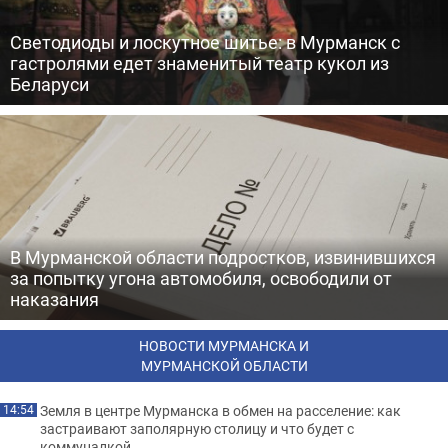
Светодиоды и лоскутное шитье: в Мурманск с
гастролями едет знаменитый театр кукол из
Беларуси
В Мурманской области подростков, извинившихся
за попытку угона автомобиля, освободили от
наказания
НОВОСТИ МУРМАНСКА И
МУРМАНСКОЙ ОБЛАСТИ
Земля в центре Мурманска в обмен на расселение: как
14:54
застраивают заполярную столицу и что будет с
коммуналкой