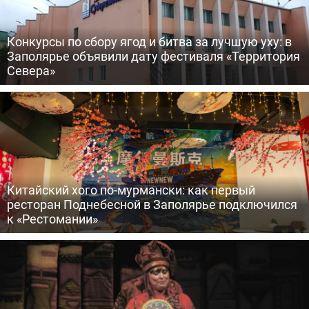
Конкурсы по сбору ягод и битва за лучшую уху: в
Заполярье объявили дату фестиваля «Территория
Севера»
Китайский хого по-мурмански: как первый
ресторан Поднебесной в Заполярье подключился
к «Рестомании»