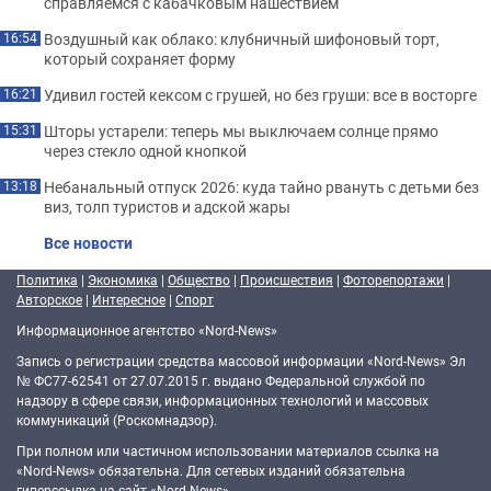
справляемся с кабачковым нашествием
Воздушный как облако: клубничный шифоновый торт,
16:54
который сохраняет форму
Удивил гостей кексом с грушей, но без груши: все в восторге
16:21
Шторы устарели: теперь мы выключаем солнце прямо
15:31
через стекло одной кнопкой
Небанальный отпуск 2026: куда тайно рвануть с детьми без
13:18
виз, толп туристов и адской жары
Все новости
Политика
|
Экономика
|
Общество
|
Происшествия
|
Фоторепортажи
|
Авторское
|
Интересное
|
Спорт
Информационное агентство «Nord-News»
Запись о регистрации средства массовой информации «Nord-News» Эл
№ ФС77-62541 от 27.07.2015 г. выдано Федеральной службой по
надзору в сфере связи, информационных технологий и массовых
коммуникаций (Роскомнадзор).
При полном или частичном использовании материалов ссылка на
«Nord-News» обязательна. Для сетевых изданий обязательна
гиперссылка на сайт «Nord-News».