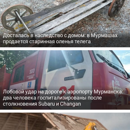
Досталась в наследство с домом: в Мурмашах
продается старинная оленья телега
Лобовой удар на дороге к аэропорту Мурманска:
два человека госпитализированы после
столкновения Subaru и Changan