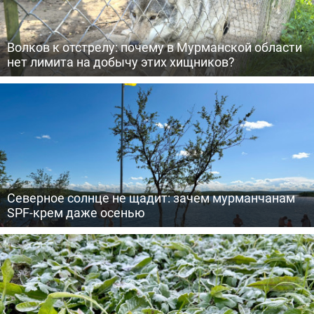
Волков к отстрелу: почему в Мурманской области
нет лимита на добычу этих хищников?
Северное солнце не щадит: зачем мурманчанам
SPF-крем даже осенью