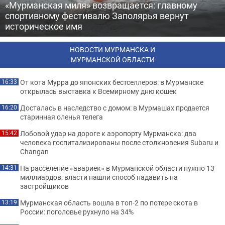
«Мурманская миля» возвращается: главному
спортивному фестивалю Заполярья вернут
историческое имя
НОВОСТИ МУРМАНСКА И
МУРМАНСКОЙ ОБЛАСТИ
От кота Мурра до японских бестселлеров: в Мурманске
16:33
открылась выставка к Всемирному дню кошек
Досталась в наследство с домом: в Мурмашах продается
16:20
старинная оленья телега
Лобовой удар на дороге к аэропорту Мурманска: два
15:42
человека госпитализированы после столкновения Subaru и
Changan
На расселение «авариек» в Мурманской области нужно 13
14:31
миллиардов: власти нашли способ надавить на
застройщиков
Мурманская область вошла в топ-2 по потере скота в
13:19
России: поголовье рухнуло на 34%