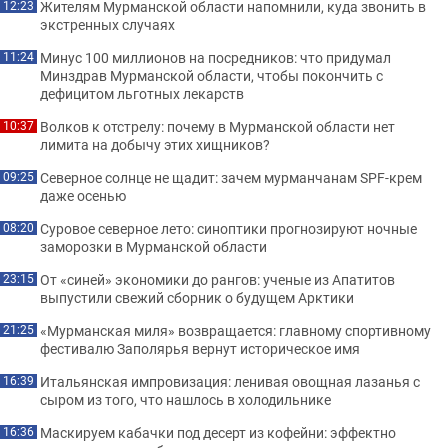
Жителям Мурманской области напомнили, куда звонить в
12:23
экстренных случаях
Минус 100 миллионов на посредников: что придумал
11:24
Минздрав Мурманской области, чтобы покончить с
дефицитом льготных лекарств
Волков к отстрелу: почему в Мурманской области нет
10:37
лимита на добычу этих хищников?
Северное солнце не щадит: зачем мурманчанам SPF-крем
09:25
даже осенью
Суровое северное лето: синоптики прогнозируют ночные
08:20
заморозки в Мурманской области
От «синей» экономики до рангов: ученые из Апатитов
23:15
выпустили свежий сборник о будущем Арктики
«Мурманская миля» возвращается: главному спортивному
21:25
фестивалю Заполярья вернут историческое имя
Итальянская импровизация: ленивая овощная лазанья с
16:39
сыром из того, что нашлось в холодильнике
Маскируем кабачки под десерт из кофейни: эффектно
16:36