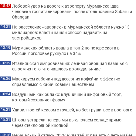
Лобовой удар на дороге к аэропорту Мурманска: два
15:42
человека госпитализированы после столкновения Subaru и
Changan
На расселение «авариек» в Мурманской области нужно 13
14:31
миллиардов: власти нашли способ надавить на
застройщиков
Мурманская область вошла в топ-2 по потере скота в
13:19
России: поголовье рухнуло на 34%
Итальянская импровизация: ленивая овощная лазанья с
16:39
сыром из того, что нашлось в холодильнике
Маскируем кабачки под десерт из кофейни: эффектно
16:36
справляемся с кабачковым нашествием
Воздушный как облако: клубничный шифоновый торт,
16:54
который сохраняет форму
Удивил гостей кексом с грушей, но без груши: все в восторге
16:21
Шторы устарели: теперь мы выключаем солнце прямо
15:31
через стекло одной кнопкой
Небанальный отпуск 2026: куда тайно рвануть с детьми без
13:18