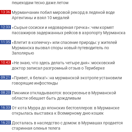
пешеходам тесно даже летом
Мурманчанин побил мировой рекорд в ледяной воде
13:36
Аргентины и взял 10 медалей
«Сырые сосиски и недовареная гречка»: чем кормят
12:33
пассажиров задержанных рейсов в аэропорту Мурманска
«Влетит в копеечку» или спасение природы: у жителей
11:35
Мурманска вызвал споры новый путеводитель по
Заполярью
«Не знаю, что здесь делать четыре дня»: московский
10:43
доктор записал разгромный отзыв о Териберке
«Привет, я белка!»: на мурманской экотропе установили
09:21
говорящие инфостенды
Пикники откладываются: воскресенье в Мурманской
08:20
области обещает быть дождливым
От кота Мурра до японских бестселлеров: в Мурманске
16:33
открылась выставка к Всемирному дню кошек
Досталась в наследство с домом: в Мурмашах продается
16:20
старинная оленья телега