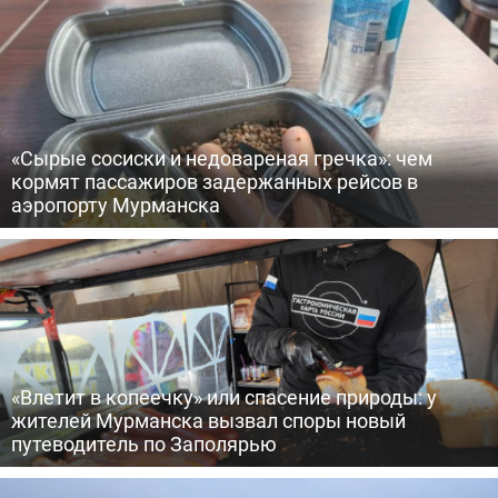
«Сырые сосиски и недовареная гречка»: чем
кормят пассажиров задержанных рейсов в
аэропорту Мурманска
«Влетит в копеечку» или спасение природы: у
жителей Мурманска вызвал споры новый
путеводитель по Заполярью