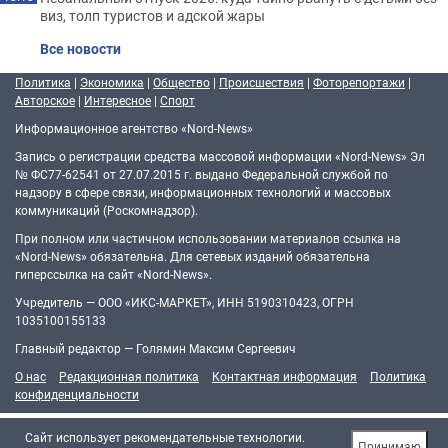
виз, толп туристов и адской жары
Все новости
Политика
|
Экономика
|
Общество
|
Происшествия
|
Фоторепортажи
|
Авторское
|
Интересное
|
Спорт
Информационное агентство «Nord-News»
Запись о регистрации средства массовой информации «Nord-News» Эл
№ ФС77-62541 от 27.07.2015 г. выдано Федеральной службой по
надзору в сфере связи, информационных технологий и массовых
коммуникаций (Роскомнадзор).
При полном или частичном использовании материалов ссылка на
«Nord-News» обязательна. Для сетевых изданий обязательна
гиперссылка на сайт «Nord-News».
Учредитель — ООО «ИКС-МАРКЕТ», ИНН 5190310423, ОГРН
1035100155133
Главный редактор — Голямин Максим Сергеевич
О нас
Редакционная политика
Контактная информация
Политика
конфиденциальности
Cайт использует рекомендательные технологии.
Принимаю