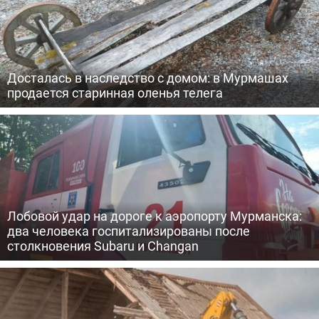
Досталась в наследство с домом: в Мурмашах
продается старинная оленья телега
Лобовой удар на дороге к аэропорту Мурманска:
два человека госпитализированы после
столкновения Subaru и Changan