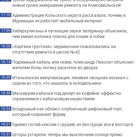
новые сроки завершения ремонта на Комсомольской
Администрация Кольского округа рассказала, почему в
17:10
Мурмашах не работает мобильный интернет
Киберхулиганы и пугающие звуки: ветеринар объяснила,
17:09
чем умная колонка опасна для кошек и собак
«Картина грустная»: мурманчане пожаловались на
16:20
отсутствие ремонта в школе № 42
Подземный кабель или сквер: Александр Лихолат объяснил
16:14
жителям Колы логику раскопок во дворах
Итальянская импровизация: ленивая овощная лазанья с
16:39
сыром из того, что нашлось в холодильнике
Маскируем кабачки под десерт из кофейни: эффектно
16:36
справляемся с кабачковым нашествием
Воздушный как облако: клубничный шифоновый торт,
16:54
который сохраняет форму
Удивил гостей кексом с грушей, но без груши: все в восторге
16:21
Шторы устарели: теперь мы выключаем солнце прямо
15:31