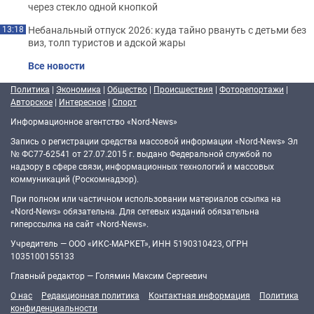
через стекло одной кнопкой
Небанальный отпуск 2026: куда тайно рвануть с детьми без
13:18
виз, толп туристов и адской жары
Все новости
Политика
|
Экономика
|
Общество
|
Происшествия
|
Фоторепортажи
|
Авторское
|
Интересное
|
Спорт
Информационное агентство «Nord-News»
Запись о регистрации средства массовой информации «Nord-News» Эл
№ ФС77-62541 от 27.07.2015 г. выдано Федеральной службой по
надзору в сфере связи, информационных технологий и массовых
коммуникаций (Роскомнадзор).
При полном или частичном использовании материалов ссылка на
«Nord-News» обязательна. Для сетевых изданий обязательна
гиперссылка на сайт «Nord-News».
Учредитель — ООО «ИКС-МАРКЕТ», ИНН 5190310423, ОГРН
1035100155133
Главный редактор — Голямин Максим Сергеевич
О нас
Редакционная политика
Контактная информация
Политика
конфиденциальности