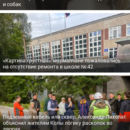
и собак
«Картина грустная»: мурманчане пожаловались
на отсутствие ремонта в школе № 42
Подземный кабель или сквер: Александр Лихолат
объяснил жителям Колы логику раскопок во
дворах