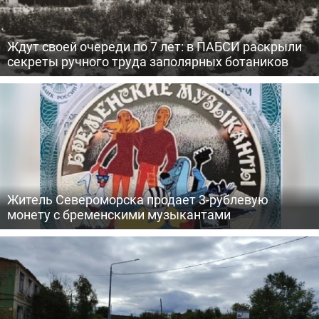
Ждут своей очереди по 7 лет: в ПАБСИ раскрыли
секреты ручного труда заполярных ботаников
Житель Североморска продает 3-рублевую
монету с бременскими музыкантами