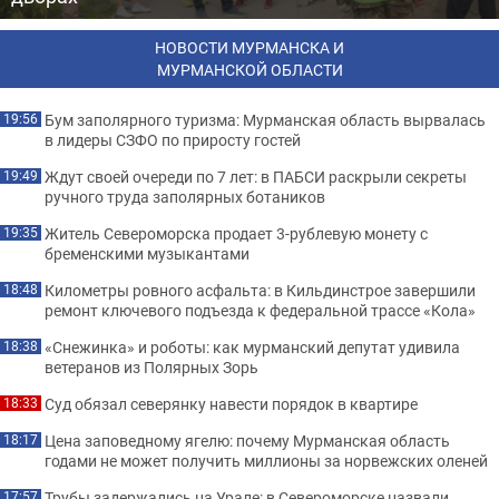
НОВОСТИ МУРМАНСКА И
МУРМАНСКОЙ ОБЛАСТИ
Бум заполярного туризма: Мурманская область вырвалась
19:56
в лидеры СЗФО по приросту гостей
Ждут своей очереди по 7 лет: в ПАБСИ раскрыли секреты
19:49
ручного труда заполярных ботаников
Житель Североморска продает 3-рублевую монету с
19:35
бременскими музыкантами
Километры ровного асфальта: в Кильдинстрое завершили
18:48
ремонт ключевого подъезда к федеральной трассе «Кола»
«Снежинка» и роботы: как мурманский депутат удивила
18:38
ветеранов из Полярных Зорь
Суд обязал северянку навести порядок в квартире
18:33
Цена заповедному ягелю: почему Мурманская область
18:17
годами не может получить миллионы за норвежских оленей
Трубы задержались на Урале: в Североморске назвали
17:57