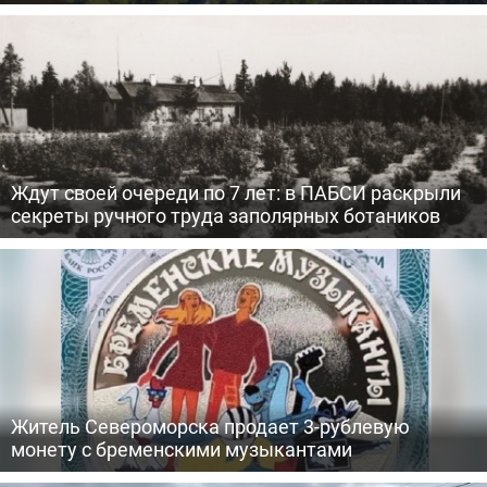
Ждут своей очереди по 7 лет: в ПАБСИ раскрыли
секреты ручного труда заполярных ботаников
Житель Североморска продает 3-рублевую
монету с бременскими музыкантами