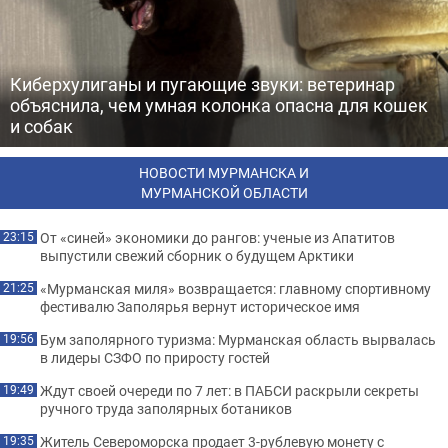
Киберхулиганы и пугающие звуки: ветеринар
объяснила, чем умная колонка опасна для кошек
и собак
НОВОСТИ МУРМАНСКА И
МУРМАНСКОЙ ОБЛАСТИ
От «синей» экономики до рангов: ученые из Апатитов
23:15
выпустили свежий сборник о будущем Арктики
«Мурманская миля» возвращается: главному спортивному
21:25
фестивалю Заполярья вернут историческое имя
Бум заполярного туризма: Мурманская область вырвалась
19:56
в лидеры СЗФО по приросту гостей
Ждут своей очереди по 7 лет: в ПАБСИ раскрыли секреты
19:49
ручного труда заполярных ботаников
Житель Североморска продает 3-рублевую монету с
19:35