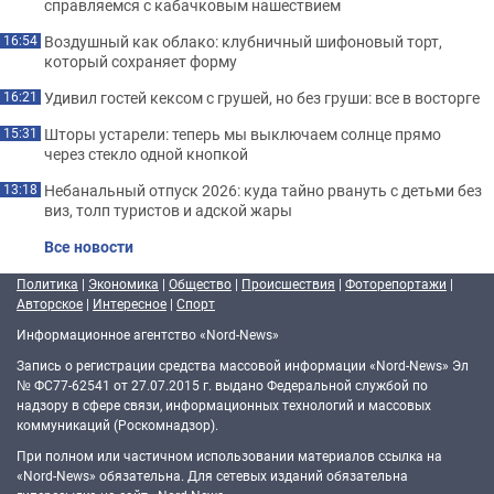
справляемся с кабачковым нашествием
Воздушный как облако: клубничный шифоновый торт,
16:54
который сохраняет форму
Удивил гостей кексом с грушей, но без груши: все в восторге
16:21
Шторы устарели: теперь мы выключаем солнце прямо
15:31
через стекло одной кнопкой
Небанальный отпуск 2026: куда тайно рвануть с детьми без
13:18
виз, толп туристов и адской жары
Все новости
Политика
|
Экономика
|
Общество
|
Происшествия
|
Фоторепортажи
|
Авторское
|
Интересное
|
Спорт
Информационное агентство «Nord-News»
Запись о регистрации средства массовой информации «Nord-News» Эл
№ ФС77-62541 от 27.07.2015 г. выдано Федеральной службой по
надзору в сфере связи, информационных технологий и массовых
коммуникаций (Роскомнадзор).
При полном или частичном использовании материалов ссылка на
«Nord-News» обязательна. Для сетевых изданий обязательна