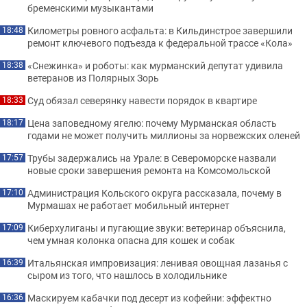
бременскими музыкантами
Километры ровного асфальта: в Кильдинстрое завершили
18:48
ремонт ключевого подъезда к федеральной трассе «Кола»
«Снежинка» и роботы: как мурманский депутат удивила
18:38
ветеранов из Полярных Зорь
Суд обязал северянку навести порядок в квартире
18:33
Цена заповедному ягелю: почему Мурманская область
18:17
годами не может получить миллионы за норвежских оленей
Трубы задержались на Урале: в Североморске назвали
17:57
новые сроки завершения ремонта на Комсомольской
Администрация Кольского округа рассказала, почему в
17:10
Мурмашах не работает мобильный интернет
Киберхулиганы и пугающие звуки: ветеринар объяснила,
17:09
чем умная колонка опасна для кошек и собак
Итальянская импровизация: ленивая овощная лазанья с
16:39
сыром из того, что нашлось в холодильнике
Маскируем кабачки под десерт из кофейни: эффектно
16:36