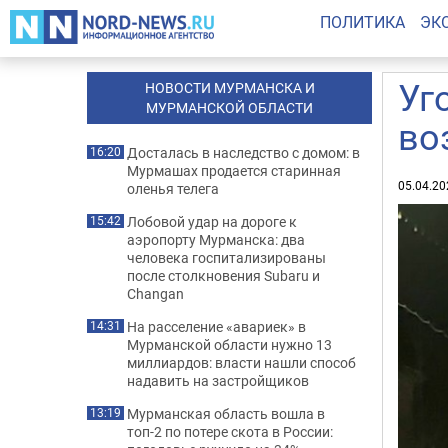
ПОЛИТИКА
ЭК
Уг
НОВОСТИ МУРМАНСКА И
МУРМАНСКОЙ ОБЛАСТИ
во
Досталась в наследство с домом: в
16:20
Мурмашах продается старинная
05.04.20
оленья телега
Лобовой удар на дороге к
15:42
аэропорту Мурманска: два
человека госпитализированы
после столкновения Subaru и
Changan
На расселение «авариек» в
14:31
Мурманской области нужно 13
миллиардов: власти нашли способ
надавить на застройщиков
Мурманская область вошла в
13:19
топ-2 по потере скота в России: