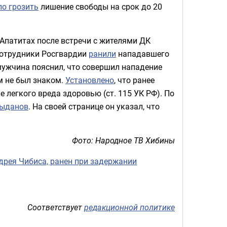
ло грозить
лишение свободы на срок до 20
 Апатитах
после встречи с жителями ДК
Сотрудники Росгвардии
ранили
нападавшего
ужчина пояснил, что совершил нападение
им не был знаком.
Установлено
, что ранее
 легкого вреда здоровью (ст. 115 УК РФ). По
Быданов
. На своей странице он указал, что
Фото:
Народное ТВ Хибины
дрея Чибиса, ранен при задержании
Соответствует
редакционной политике