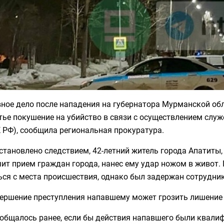
вное дело после нападения на губернатора Мурманской об
тье покушение на убийство в связи с осуществлением служебно
 РФ), сообщила региональная прокуратура.
установлено следствием, 42-летний житель города Апатиты
чит прием граждан города, нанес ему удар ножом в живот
ся с места происшествия, однако был задержан сотрудник
ершение преступления напавшему может грозить лишение с
общалось ранее, е
сли бы действия напавшего были квалиф