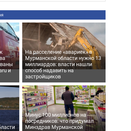
ня
к
На расселение «авариек» в
ва
Мурманской области нужно 13
ованы
миллиардов: власти нашли
aru и
способ надавить на
застройщиков
Минус 100 миллионов на
посредников: что придумал
бласти
Минздрав Мурманской