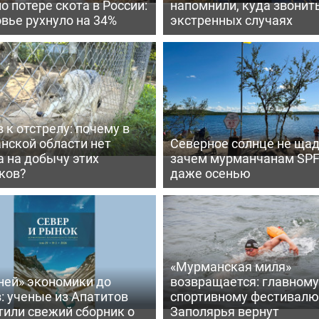
по потере скота в России:
напомнили, куда звонить
вье рухнуло на 34%
экстренных случаях
 к отстрелу: почему в
нской области нет
Северное солнце не щад
 на добычу этих
зачем мурманчанам SPF
ков?
даже осенью
«Мурманская миля»
ней» экономики до
возвращается: главному
: ученые из Апатитов
спортивному фестивалю
тили свежий сборник о
Заполярья вернут