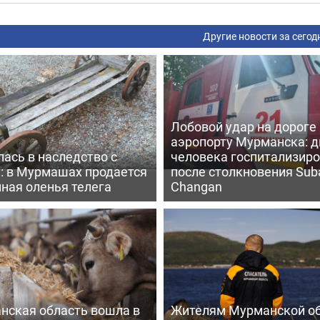
Другие новости за сегод
Лобовой удар на дороге 
аэропорту Мурманска: д
ась в наследство с
человека госпитализир
: в Мурмашах продается
после столкновения Sub
ная оленья телега
Changan
нская область вошла в
Жителям Мурманской о