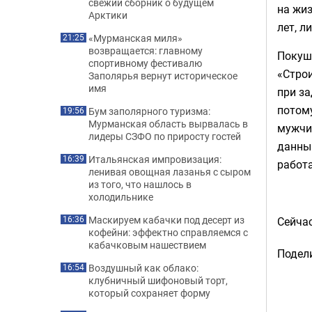
свежий сборник о будущем
на жиз
Арктики
лет, л
«Мурманская миля»
21:25
возвращается: главному
Покуш
спортивному фестивалю
«Строи
Заполярья вернут историческое
имя
при з
потому
Бум заполярного туризма:
19:56
Мурманская область вырвалась в
мужчин
лидеры СЗФО по приросту гостей
данны
Итальянская импровизация:
16:39
работ
ленивая овощная лазанья с сыром
из того, что нашлось в
холодильнике
Маскируем кабачки под десерт из
16:36
Сейча
кофейни: эффектно справляемся с
кабачковым нашествием
Подели
Воздушный как облако:
16:54
клубничный шифоновый торт,
который сохраняет форму