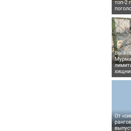
топ-2 
поголо
Волков
Мурма
лимита
хищни
От «си
рангов
выпус