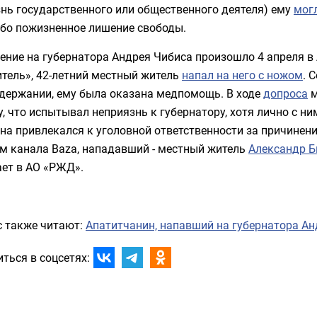
нь государственного или общественного деятеля) ему
мог
ибо пожизненное лишение свободы.
ение на
губернатора Андрея Чибиса произошло 4 апреля в
тель», 42-летний местный житель
напал на него с ножом
. 
адержании, ему была оказана медпомощь. В
ходе
допроса
м
, что испытывал неприязнь к губернатору, хотя лично с н
а привлекался к уголовной ответственности за причинение
м канала Baza, нападавший - местный житель
Александр 
ает в АО «РЖД».
с также читают:
Апатитчанин, напавший на губернатора Ан
ться в соцсетях: