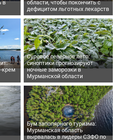
 в
области, чтобы покончить с
дефицитом льготных лекарств
Суровое северное лето:
ит:
синоптики прогнозируют
-крем
ночные заморозки в
Мурманской области
Бум заполярного туризма:
Мурманская область
вырвалась в лидеры СЗФО по