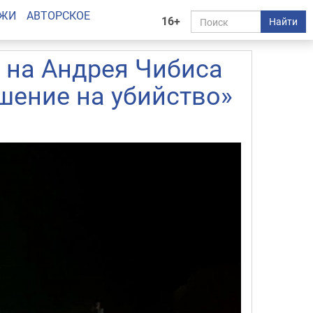
АЖИ
АВТОРСКОЕ
16+
Найти
 на Андрея Чибиса
шение на убийство»