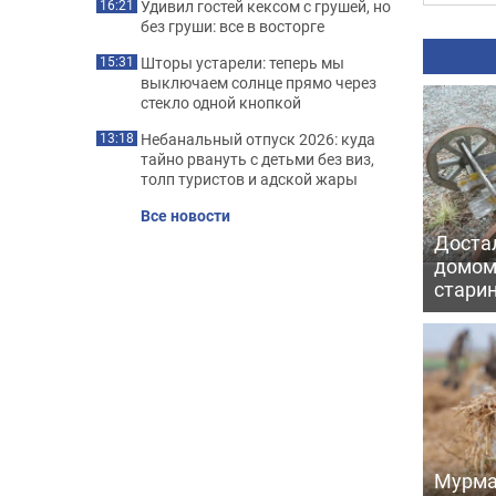
Удивил гостей кексом с грушей, но
16:21
без груши: все в восторге
Шторы устарели: теперь мы
15:31
выключаем солнце прямо через
стекло одной кнопкой
Небанальный отпуск 2026: куда
13:18
тайно рвануть с детьми без виз,
толп туристов и адской жары
Все новости
Достал
домом
старин
Мурма