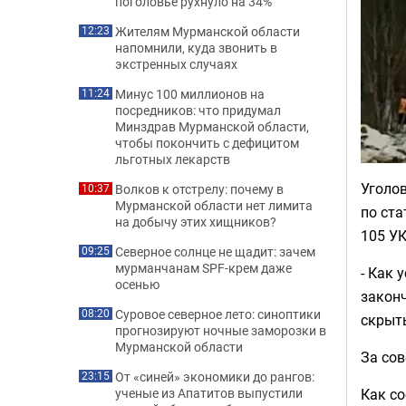
поголовье рухнуло на 34%
Жителям Мурманской области
12:23
напомнили, куда звонить в
экстренных случаях
Минус 100 миллионов на
11:24
посредников: что придумал
Минздрав Мурманской области,
чтобы покончить с дефицитом
льготных лекарств
Уголо
Волков к отстрелу: почему в
10:37
Мурманской области нет лимита
по ста
на добычу этих хищников?
105 УК
Северное солнце не щадит: зачем
09:25
мурманчанам SPF-крем даже
- Как 
осенью
закон
Суровое северное лето: синоптики
08:20
скрыть
прогнозируют ночные заморозки в
Мурманской области
За сов
От «синей» экономики до рангов:
23:15
ученые из Апатитов выпустили
Как со