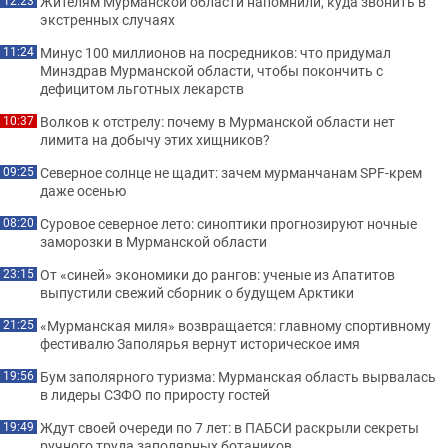
Жителям Мурманской области напомнили, куда звонить в
12:23
экстренных случаях
Минус 100 миллионов на посредников: что придумал
11:24
Минздрав Мурманской области, чтобы покончить с
дефицитом льготных лекарств
Волков к отстрелу: почему в Мурманской области нет
10:37
лимита на добычу этих хищников?
Северное солнце не щадит: зачем мурманчанам SPF-крем
09:25
даже осенью
Суровое северное лето: синоптики прогнозируют ночные
08:20
заморозки в Мурманской области
От «синей» экономики до рангов: ученые из Апатитов
23:15
выпустили свежий сборник о будущем Арктики
«Мурманская миля» возвращается: главному спортивному
21:25
фестивалю Заполярья вернут историческое имя
Бум заполярного туризма: Мурманская область вырвалась
19:56
в лидеры СЗФО по приросту гостей
Ждут своей очереди по 7 лет: в ПАБСИ раскрыли секреты
19:49
ручного труда заполярных ботаников