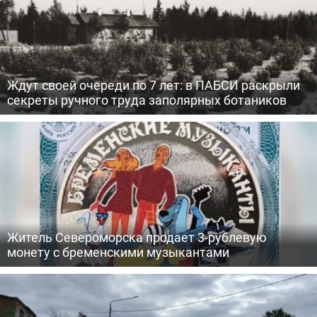
Ждут своей очереди по 7 лет: в ПАБСИ раскрыли
секреты ручного труда заполярных ботаников
Житель Североморска продает 3-рублевую
монету с бременскими музыкантами