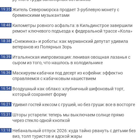
Житель Североморска продает 3-рублевую монету с
19:35
бременскими музыкантами
Километры ровного асфальта: в Кильдинстрое завершили
18:48
ремонт ключевого подъезда к федеральной трассе «Кола»
«Снежинка» и роботы: как мурманский депутат удивила
18:38
ветеранов из Полярных Зорь
Итальянская импровизация: ленивая овощная лазанья с
16:39
сыром из того, что нашлось в холодильнике
Маскируем кабачки под десерт из кофейни: эффектно
16:36
справляемся с кабачковым нашествием
Воздушный как облако: клубничный шифоновый торт,
16:54
который сохраняет форму
Удивил гостей кексом с грушей, но без груши: все в восторге
16:21
Шторы устарели: теперь мы выключаем солнце прямо
15:31
через стекло одной кнопкой
Небанальный отпуск 2026: куда тайно рвануть с детьми без
13:18
виз, толп туристов и адской жары