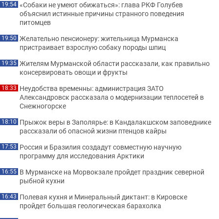
«Собаки не умеют обижаться»: глава РКФ Голубев
19:54
объяснил истинные причины странного поведения
питомцев
Желательно пенсионеру: жительница Мурманска
19:50
пристраивает взрослую собаку породы шпиц
Жителям Мурманской области рассказали, как правильно
19:35
консервировать овощи и фрукты
Неудобства временны: администрация ЗАТО
18:33
Александровск рассказала о модернизации теплосетей в
Снежногорске
Прыжок веры в Заполярье: в Кандалакшском заповеднике
18:10
рассказали об опасной жизни птенцов кайры
Россия и Бразилия создадут совместную научную
17:53
программу для исследования Арктики
В Мурманске на Морвокзале пройдет праздник северной
16:55
рыбной кухни
Полевая кухня и Минеральный диктант: в Кировске
16:43
пройдет большая геологическая барахолка