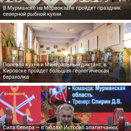
В Мурманске на Морвокзале пройдет праздник
северной рыбной кухни
Полевая кухня и Минеральный диктант: в
Кировске пройдет большая геологическая
барахолка
Сила Севера — в людях! История апатитчанки,