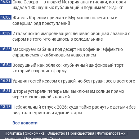
Сила Севера — в людях! История апатитчанки, которая
16:03
издала 180 научных публикаций и поднимает 187,5 кг
Житель Карелии приехал в Мурманск полечиться и
16:00
совершил ряд преступлений
Итальянская импровизация: ленивая овощная лазанья с
16:39
сыром из того, что нашлось в холодильнике
Маскируем кабачки под десерт из кофейни: эффектно
16:36
справляемся с кабачковым нашествием
Воздушный как облако: клубничный шифоновый торт,
16:54
который сохраняет форму
Удивил гостей кексом с грушей, но без груши: все в восторге
16:21
Шторы устарели: теперь мы выключаем солнце прямо
15:31
через стекло одной кнопкой
Небанальный отпуск 2026: куда тайно рвануть с детьми без
13:18
виз, толп туристов и адской жары
Все новости
Политика
|
Экономика
|
Общество
|
Происшествия
|
Фоторепортажи
|
Авторское
|
Интересное
|
Спорт