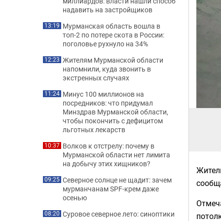
миллиардов: власти нашли способ
надавить на застройщиков
Мурманская область вошла в
13:19
топ-2 по потере скота в России:
поголовье рухнуло на 34%
Жителям Мурманской области
12:23
напомнили, куда звонить в
экстренных случаях
Минус 100 миллионов на
11:24
посредников: что придумал
Минздрав Мурманской области,
чтобы покончить с дефицитом
льготных лекарств
Волков к отстрелу: почему в
10:37
Мурманской области нет лимита
на добычу этих хищников?
Жители
Северное солнце не щадит: зачем
09:25
сообщ
мурманчанам SPF-крем даже
осенью
Отмеча
Суровое северное лето: синоптики
08:20
потолк