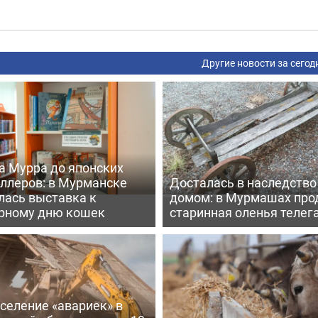
Другие новости за сегод
а Мурра до японских
еллеров: в Мурманске
Досталась в наследство
лась выставка к
домом: в Мурмашах про
рному дню кошек
старинная оленья телег
селение «авариек» в