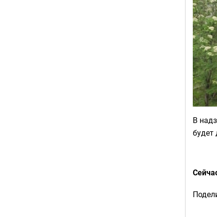
В надз
будет 
Сейча
Подели