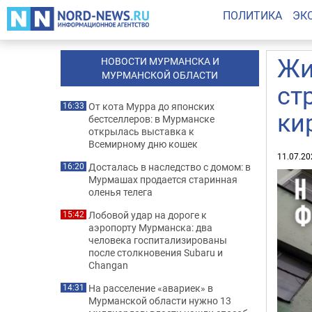
ПОЛИТИКА
ЭК
Жи
НОВОСТИ МУРМАНСКА И
МУРМАНСКОЙ ОБЛАСТИ
ст
От кота Мурра до японских
16:33
ки
бестселлеров: в Мурманске
открылась выставка к
Всемирному дню кошек
11.07.20
Досталась в наследство с домом: в
16:20
Мурмашах продается старинная
оленья телега
Лобовой удар на дороге к
15:42
аэропорту Мурманска: два
человека госпитализированы
после столкновения Subaru и
Changan
На расселение «авариек» в
14:31
Мурманской области нужно 13