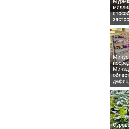
Мурма
милли
способ
застр
Минус
посре
Минзд
област
дефиц
Сурово