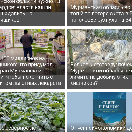
нской области нужно 13
ардов: власти нашли
Мурманская область во
 надавить на
топ-2 по потере скота в 
ойщиков
поголовье рухнуло на 3
 100 миллионов на
дников: что придумал
Волков к отстрелу: поче
рав Мурманской
Мурманской области не
и, чтобы покончить с
лимита на добычу этих
итом льготных лекарств
хищников?
е северное лето:
От «синей» экономики д