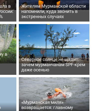
шла в
Жителям Мурманской области
России:
напомнили, куда звонить в
4%
экстренных случаях
му в
т
Северное солнце не щадит:
зачем мурманчанам SPF-крем
даже осенью
«Мурманская миля»
о
возвращается: главному