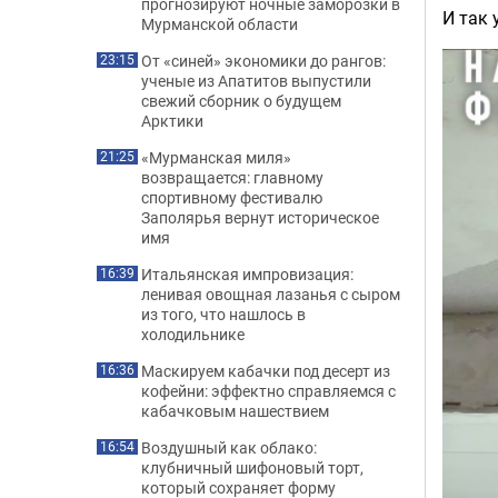
прогнозируют ночные заморозки в
И так 
Мурманской области
От «синей» экономики до рангов:
23:15
ученые из Апатитов выпустили
свежий сборник о будущем
Арктики
«Мурманская миля»
21:25
возвращается: главному
спортивному фестивалю
Заполярья вернут историческое
имя
Итальянская импровизация:
16:39
ленивая овощная лазанья с сыром
из того, что нашлось в
холодильнике
Маскируем кабачки под десерт из
16:36
кофейни: эффектно справляемся с
кабачковым нашествием
Воздушный как облако:
16:54
клубничный шифоновый торт,
который сохраняет форму