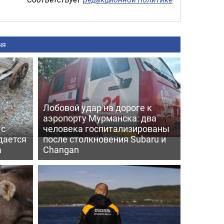
ня
Лобовой удар на дороге к
аэропорту Мурманска: два
 с
человека госпитализированы
дается
после столкновения Subaru и
а
Changan