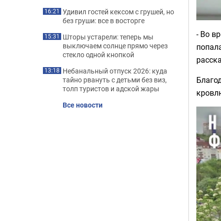
Удивил гостей кексом с грушей, но
16:21
без груши: все в восторге
- Во в
Шторы устарели: теперь мы
15:31
выключаем солнце прямо через
попала
стекло одной кнопкой
расск
Небанальный отпуск 2026: куда
13:18
Благо
тайно рвануть с детьми без виз,
толп туристов и адской жары
кровлю
Все новости