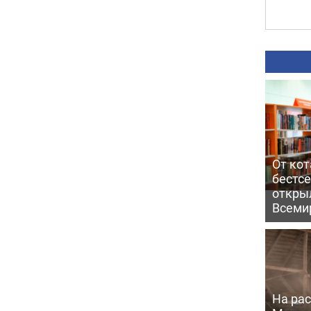
От кот
бестс
откры
Всеми
На рас