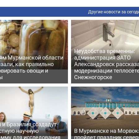
Другие новости за сегод
Неудобства временны:
ям Мурманской области
администрация ЗАТО
зали, как правильно
Александровск рассказа
рвировать овощи и
модернизации теплосете
ы
Снежногорске
 и Бразилия создадут
стную научную
В Мурманске на Морвок
амму для исследования
пройдет праздник север