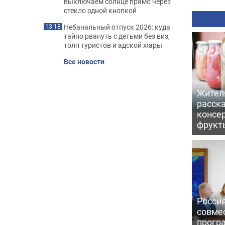
выключаем солнце прямо через
стекло одной кнопкой
Небанальный отпуск 2026: куда
13:18
тайно рвануть с детьми без виз,
толп туристов и адской жары
Все новости
Жител
расска
консе
фрукт
Россия
совме
прогр