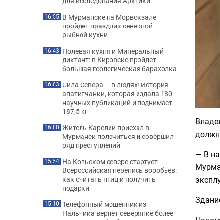
для исследования Арктики
В Мурманске на Морвокзале
16:55
пройдет праздник северной
рыбной кухни
Полевая кухня и Минеральный
16:43
диктант: в Кировске пройдет
большая геологическая барахолка
Сила Севера — в людях! История
16:03
апатитчанки, которая издала 180
научных публикаций и поднимает
187,5 кг
Владел
Житель Карелии приехал в
16:00
должны
Мурманск полечиться и совершил
ряд преступлений
— В н
На Кольском севере стартует
15:54
Мурма
Всероссийская перепись воробьев:
как считать птиц и получить
эксплу
подарки
Здани
Телефонный мошенник из
15:10
Нальчика вернет северянке более