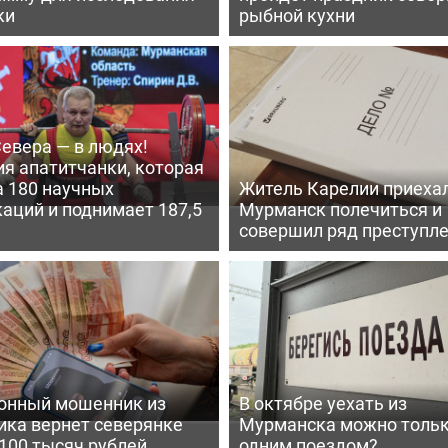
ки
рыбной кухни
евера — в людях!
я апатитчанки, которая
а 180 научных
Житель Карелии приехал
аций и поднимает 187,5
Мурманск полечиться и
совершил ряд преступл
онный мошенник из
В октябре уехать из
ика вернет северянке
Мурманска можно толь
100 тысяч рублей
одним поездом?