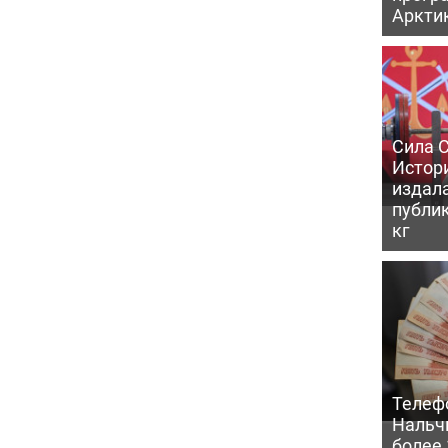
Аркти
Сила С
Истори
издал
публик
кг
Телеф
Нальч
более 