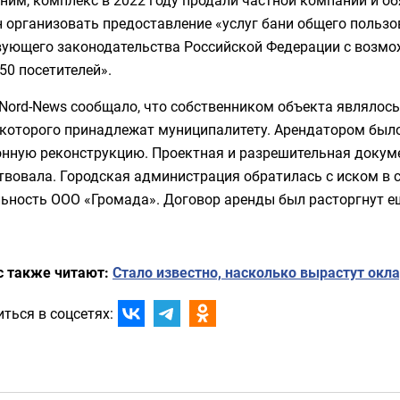
им, комплекс в 2022 году продали частной компании и об
 организовать предоставление «услуг бани общего пользо
вующего законодательства Российской Федерации с возмо
50 посетителей».
Nord-News сообщало, что собственником объекта являлось
 которого принадлежат муниципалитету. Арендатором было
онную реконструкцию. Проектная и разрешительная докум
твовала. Городская администрация обратилась с иском в 
ьность ООО «Громада». Договор аренды был расторгнут ещ
с также читают:
Стало известно, насколько вырастут окл
ться в соцсетях: