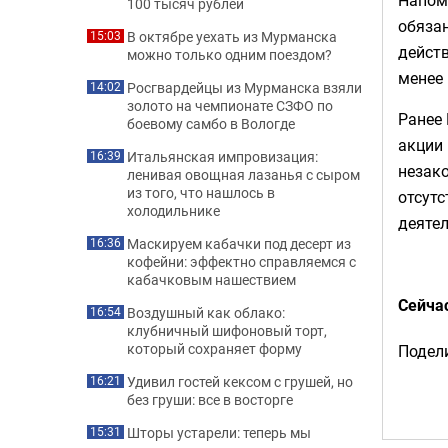
Напомн
100 тысяч рублей
обязан
В октябре уехать из Мурманска
15:03
дейст
можно только одним поездом?
менее 
Росгвардейцы из Мурманска взяли
14:02
золото на чемпионате СЗФО по
Ранее 
боевому самбо в Вологде
акции
Итальянская импровизация:
16:39
незак
ленивая овощная лазанья с сыром
из того, что нашлось в
отсутс
холодильнике
деятел
Маскируем кабачки под десерт из
16:36
кофейни: эффектно справляемся с
кабачковым нашествием
Сейча
Воздушный как облако:
16:54
клубничный шифоновый торт,
который сохраняет форму
Подели
Удивил гостей кексом с грушей, но
16:21
без груши: все в восторге
Шторы устарели: теперь мы
15:31