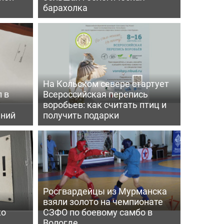
барахолка
На Кольском севере стартует
 в
Всероссийская перепись
воробьев: как считать птиц и
ений
получить подарки
Росгвардейцы из Мурманска
взяли золото на чемпионате
ко
СЗФО по боевому самбо в
Вологде