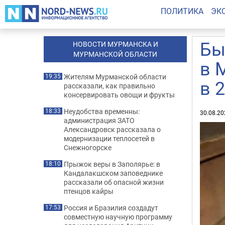
ПОЛИТИКА
ЭК
Бы
НОВОСТИ МУРМАНСКА И
МУРМАНСКОЙ ОБЛАСТИ
в 
Жителям Мурманской области
19:35
в 
рассказали, как правильно
консервировать овощи и фрукты
Неудобства временны:
18:33
30.08.20
администрация ЗАТО
Александровск рассказала о
модернизации теплосетей в
Снежногорске
Прыжок веры в Заполярье: в
18:10
Кандалакшском заповеднике
рассказали об опасной жизни
птенцов кайры
Россия и Бразилия создадут
17:53
совместную научную программу