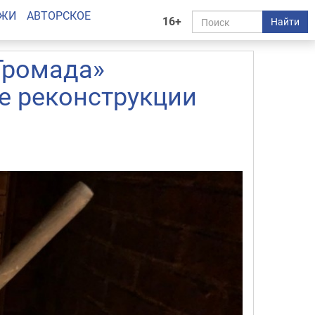
АЖИ
АВТОРСКОЕ
16+
Найти
Громада»
е реконструкции