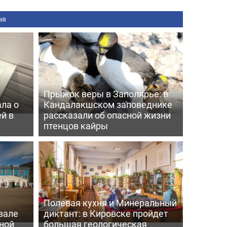
ня
Прыжок веры в Заполярье: в
ла о
Кандалакшском заповеднике
й в
рассказали об опасной жизни
птенцов кайры
Полевая кухня и Минеральный
зале
диктант: в Кировске пройдет
ной
большая геологическая