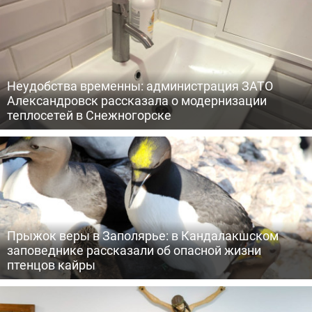
Неудобства временны: администрация ЗАТО
Александровск рассказала о модернизации
теплосетей в Снежногорске
Прыжок веры в Заполярье: в Кандалакшском
заповеднике рассказали об опасной жизни
птенцов кайры