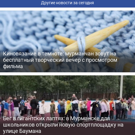
Другие новости за сегодня
Киновязание в темноте: мурманчан зовут на
бесплатный творческий вечер с просмотром
фильма
Бег в гигантских лаптях: в Мурманске для
школьников открыли новую спортплощадку на
улице Баумана