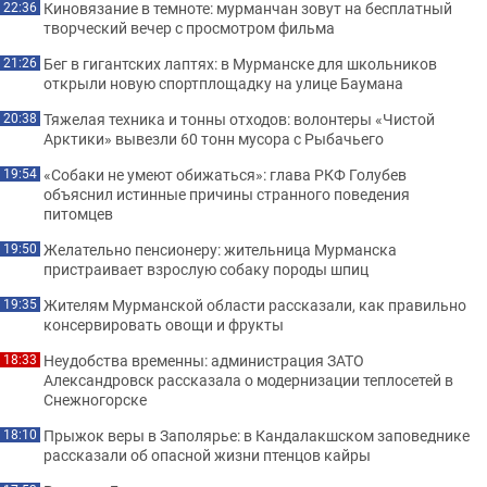
Киновязание в темноте: мурманчан зовут на бесплатный
22:36
творческий вечер с просмотром фильма
Бег в гигантских лаптях: в Мурманске для школьников
21:26
открыли новую спортплощадку на улице Баумана
Тяжелая техника и тонны отходов: волонтеры «Чистой
20:38
Арктики» вывезли 60 тонн мусора с Рыбачьего
«Собаки не умеют обижаться»: глава РКФ Голубев
19:54
объяснил истинные причины странного поведения
питомцев
Желательно пенсионеру: жительница Мурманска
19:50
пристраивает взрослую собаку породы шпиц
Жителям Мурманской области рассказали, как правильно
19:35
консервировать овощи и фрукты
Неудобства временны: администрация ЗАТО
18:33
Александровск рассказала о модернизации теплосетей в
Снежногорске
Прыжок веры в Заполярье: в Кандалакшском заповеднике
18:10
рассказали об опасной жизни птенцов кайры