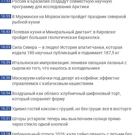
Россия и Бразилия создадут совместную научную
17:53
программу для исследования Арктики
В Мурманске на Морвокзале пройдет праздник северной
16:55
рыбной кухни
Полевая кухня и Минеральный диктант: в Кировске
16:43
пройдет большая геологическая барахолка
Сила Севера — в людях! История апатитчанки, которая
16:03
издала 180 научных публикаций и поднимает 187,5 кг
Итальянская импровизация: ленивая овощная лазанья с
16:39
сыром из того, что нашлось в холодильнике
Маскируем кабачки под десерт из кофейни: эффектно
16:36
справляемся с кабачковым нашествием
Воздушный как облако: клубничный шифоновый торт,
16:54
который сохраняет форму
Удивил гостей кексом с грушей, но без груши: все в восторге
16:21
Шторы устарели: теперь мы выключаем солнце прямо
15:31
через стекло одной кнопкой
Небанальный отпуск 2026: куда тайно рвануть с детьми без
13:18