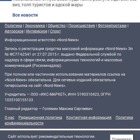
виз, толп туристов и адской жары
Все новости
Политика
|
Экономика
|
Общество
|
Происшествия
|
Фоторепортажи
|
Авторское
|
Интересное
|
Спорт
Информационное агентство «Nord-News»
Запись о регистрации средства массовой информации «Nord-News» Эл
№ ФС77-62541 от 27.07.2015 г. выдано Федеральной службой по
надзору в сфере связи, информационных технологий и массовых
коммуникаций (Роскомнадзор).
При полном или частичном использовании материалов ссылка на
«Nord-News» обязательна. Для сетевых изданий обязательна
гиперссылка на сайт «Nord-News».
Учредитель — ООО «ИКС-МАРКЕТ», ИНН 5190310423, ОГРН
1035100155133
Главный редактор — Голямин Максим Сергеевич
О нас
Редакционная политика
Контактная информация
Политика
конфиденциальности
Cайт использует рекомендательные технологии.
Принимаю