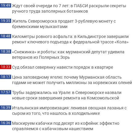
Ждут своей очереди по 7 лет: в ПАБСИ раскрыли секреты
19:49
ручного труда заполярных ботаников
Житель Североморска продает 3-рублевую монету с
19:35
бременскими музыкантами
Километры ровного асфальта: в Кильдинстрое завершили
18:48
ремонт ключевого подъезда к федеральной трассе «Кола»
«Снежинка» и роботы: как мурманский депутат удивила
18:38
ветеранов из Полярных Зорь
Суд обязал северянку навести порядок в квартире
18:33
Цена заповедному ягелю: почему Мурманская область
18:17
годами не может получить миллионы за норвежских оленей
Трубы задержались на Урале: в Североморске назвали
17:57
новые сроки завершения ремонта на Комсомольской
Итальянская импровизация: ленивая овощная лазанья с
16:39
сыром из того, что нашлось в холодильнике
Маскируем кабачки под десерт из кофейни: эффектно
16:36
справляемся с кабачковым нашествием