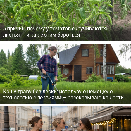
5 причин, почему у томатов скручиваются
листья — и как с этим бороться
Кошу траву без лески: использую немецкую
технологию с лезвиями — рассказываю как есть