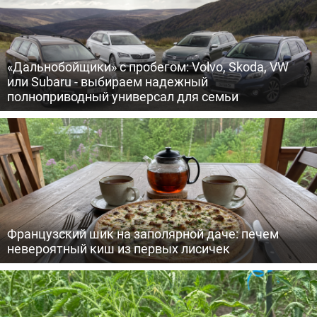
«Дальнобойщики» с пробегом: Volvo, Skoda, VW
или Subaru - выбираем надежный
полноприводный универсал для семьи
Французский шик на заполярной даче: печем
невероятный киш из первых лисичек