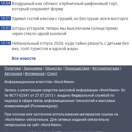
Воздушный как облако: клубничный шифоновый торт,
16:54
который сохраняет форму
Удивил гостей кексом с грушей, но без груши: все в восторге
16:21
Шторы устарели: теперь мы выключаем солнце прямо
15:31
через стекло одной кнопкой
Небанальный отпуск 2026: куда тайно рвануть с детьми без
13:18
виз, толп туристов и адской жары
Все новости
Политика
|
Экономика
|
Общество
|
Происшествия
|
Фоторепортажи
|
Авторское
|
Интересное
|
Спорт
Информационное агентство «Nord-News»
Запись о регистрации средства массовой информации «Nord-News» Эл
№ ФС77-62541 от 27.07.2015 г. выдано Федеральной службой по
надзору в сфере связи, информационных технологий и массовых
коммуникаций (Роскомнадзор).
При полном или частичном использовании материалов ссылка на
«Nord-News» обязательна. Для сетевых изданий обязательна
гиперссылка на сайт «Nord-News».