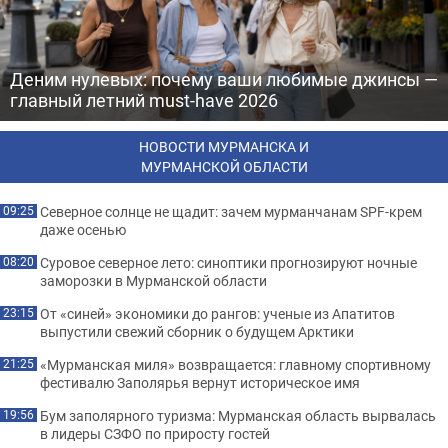
Деним нулевых: почему ваши любимые джинсы —
главный летний must-have 2026
НОВОСТИ МУРМАНСКА И
МУРМАНСКОЙ ОБЛАСТИ
Северное солнце не щадит: зачем мурманчанам SPF-крем
09:25
даже осенью
Суровое северное лето: синоптики прогнозируют ночные
08:20
заморозки в Мурманской области
От «синей» экономики до рангов: ученые из Апатитов
23:15
выпустили свежий сборник о будущем Арктики
«Мурманская миля» возвращается: главному спортивному
21:25
фестивалю Заполярья вернут историческое имя
Бум заполярного туризма: Мурманская область вырвалась
19:56
в лидеры СЗФО по приросту гостей