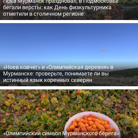
Пока Мурманск праздновал, в Подмосковье
бегали версты: как День физкультурника
отметили в столичном регионе
«Ноев ковчег» и «Олимпийская деревня» в
Мурманске: проверьте, понимаете ли вы
истинный язык коренных северян
«Олимпийский символ Мурманского берега»: