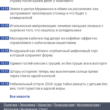
стражу после кражи денег у знакомого
Земля в центре Мурманска в обмен на расселение: как
14:54
застраивают заполярную столицу и что будет с
коммуналкой
Итальянская импровизация: ленивая овощная лазанья с
16:39
сыром из того, что нашлось в холодильнике
Маскируем кабачки под десерт из кофейни: эффектно
16:36
справляемся с кабачковым нашествием
Воздушный как облако: клубничный шифоновый торт,
16:54
который сохраняет форму
Удивил гостей кексом с грушей, но без груши: все в восторге
16:21
Шторы устарели: теперь мы выключаем солнце прямо
15:31
через стекло одной кнопкой
Небанальный отпуск 2026: куда тайно рвануть с детьми без
13:18
виз, толп туристов и адской жары
Все новости
Политика
|
Экономика
|
Общество
|
Происшествия
|
Фоторепортажи
|
Авторское
|
Интересное
|
Спорт