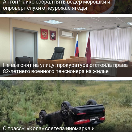
Антон Чайко собрал пять вёдер морошки и
опроверг слухи о неурожае ягоды
Не выгонят на улицу: прокуратура отстояла права
82-летнего военного пенсионера на жилье
С трассы «Кола» слетела иномарка и