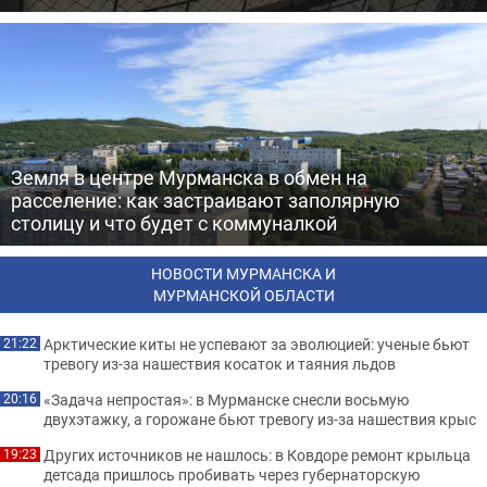
Земля в центре Мурманска в обмен на
расселение: как застраивают заполярную
столицу и что будет с коммуналкой
НОВОСТИ МУРМАНСКА И
МУРМАНСКОЙ ОБЛАСТИ
Арктические киты не успевают за эволюцией: ученые бьют
21:22
тревогу из-за нашествия косаток и таяния льдов
«Задача непростая»: в Мурманске снесли восьмую
20:16
двухэтажку, а горожане бьют тревогу из-за нашествия крыс
Других источников не нашлось: в Ковдоре ремонт крыльца
19:23
детсада пришлось пробивать через губернаторскую