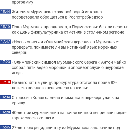
программу
Жителям Мурманска с ржавой водой из крана
18:44
посоветовали обращаться в Роспотребнадзор
Пока Мурманск праздновал, в Подмосковье бегали версты:
18:15
как День физкультурника отметили в столичном регионе
«Ноев ковчег» и «Олимпийская деревня» в Мурманске:
17:47
проверьте, понимаете ли вы истинный язык коренных
северян
«Олимпийский символ Мурманского берега»: Антон Чайко
17:23
собрал пять вёдер морошки и опроверг слухи о неурожае
ягоды
Не выгонят на улицу: прокуратура отстояла права 82-
17:10
летнего военного пенсионера на жилье
С трассы «Кола» слетела иномарка и перевернулась на
16:34
крышу
40-летний мурманчанин на почве личной неприязни поджег
16:20
гараж своего коллеги
27-летнюю рецидивистку из Мурманска заключили под
15:45