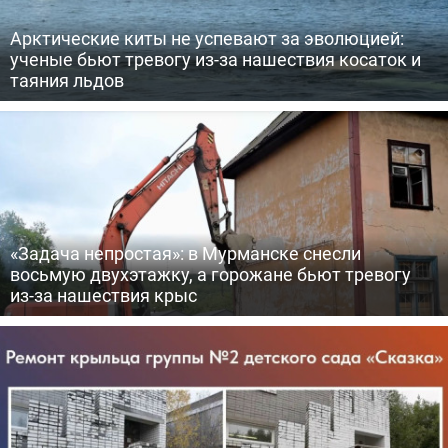
Арктические киты не успевают за эволюцией:
ученые бьют тревогу из-за нашествия косаток и
таяния льдов
«Задача непростая»: в Мурманске снесли
восьмую двухэтажку, а горожане бьют тревогу
из-за нашествия крыс