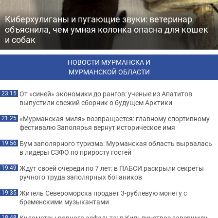
Киберхулиганы и пугающие звуки: ветеринар
объяснила, чем умная колонка опасна для кошек
и собак
НОВОСТИ МУРМАНСКА И
МУРМАНСКОЙ ОБЛАСТИ
От «синей» экономики до рангов: ученые из Апатитов
23:15
выпустили свежий сборник о будущем Арктики
«Мурманская миля» возвращается: главному спортивному
21:25
фестивалю Заполярья вернут историческое имя
Бум заполярного туризма: Мурманская область вырвалась
19:56
в лидеры СЗФО по приросту гостей
Ждут своей очереди по 7 лет: в ПАБСИ раскрыли секреты
19:49
ручного труда заполярных ботаников
Житель Североморска продает 3-рублевую монету с
19:35
бременскими музыкантами
Километры ровного асфальта: в Кильдинстрое завершили
18:48