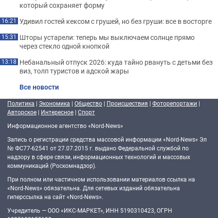
который сохраняет форму
Удивил гостей кексом с грушей, но без груши: все в восторге
16:21
Шторы устарели: теперь мы выключаем солнце прямо
15:31
через стекло одной кнопкой
Небанальный отпуск 2026: куда тайно рвануть с детьми без
13:18
виз, толп туристов и адской жары
Все новости
Политика
|
Экономика
|
Общество
|
Происшествия
|
Фоторепортажи
|
Авторское
|
Интересное
|
Спорт
Информационное агентство «Nord-News»
Запись о регистрации средства массовой информации «Nord-News» Эл
№ ФС77-62541 от 27.07.2015 г. выдано Федеральной службой по
надзору в сфере связи, информационных технологий и массовых
коммуникаций (Роскомнадзор).
При полном или частичном использовании материалов ссылка на
«Nord-News» обязательна. Для сетевых изданий обязательна
гиперссылка на сайт «Nord-News».
Учредитель — ООО «ИКС-МАРКЕТ», ИНН 5190310423, ОГРН