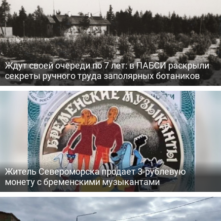
Ждут своей очереди по 7 лет: в ПАБСИ раскрыли
секреты ручного труда заполярных ботаников
Житель Североморска продает 3-рублевую
монету с бременскими музыкантами