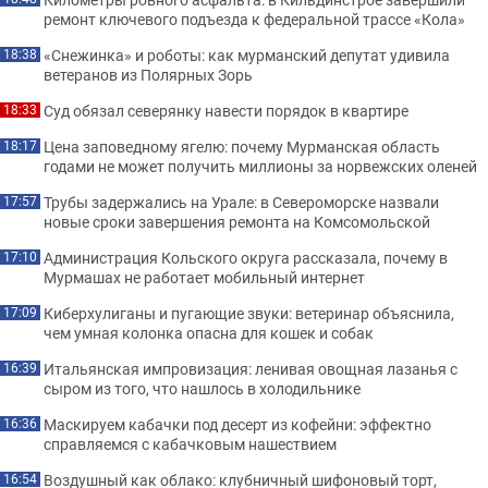
ремонт ключевого подъезда к федеральной трассе «Кола»
«Снежинка» и роботы: как мурманский депутат удивила
18:38
ветеранов из Полярных Зорь
Суд обязал северянку навести порядок в квартире
18:33
Цена заповедному ягелю: почему Мурманская область
18:17
годами не может получить миллионы за норвежских оленей
Трубы задержались на Урале: в Североморске назвали
17:57
новые сроки завершения ремонта на Комсомольской
Администрация Кольского округа рассказала, почему в
17:10
Мурмашах не работает мобильный интернет
Киберхулиганы и пугающие звуки: ветеринар объяснила,
17:09
чем умная колонка опасна для кошек и собак
Итальянская импровизация: ленивая овощная лазанья с
16:39
сыром из того, что нашлось в холодильнике
Маскируем кабачки под десерт из кофейни: эффектно
16:36
справляемся с кабачковым нашествием
Воздушный как облако: клубничный шифоновый торт,
16:54