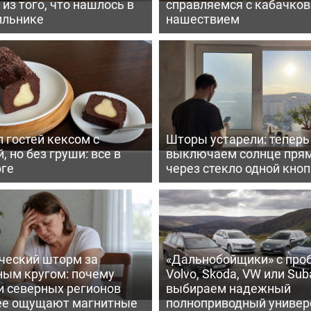
из того, что нашлось в
справляемся с кабачко
ильнике
нашествием
 гостей кексом с
Шторы устарели: тепер
, но без груши: все в
выключаем солнце пря
рге
через стекло одной кно
ческий шторм за
«Дальнобойщики» с про
ным кругом: почему
Volvo, Skoda, VW или Suba
и северных регионов
выбираем надежный
ее ощущают магнитные
полноприводный универ