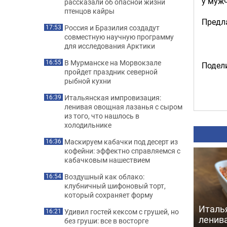
у мужч
рассказали об опасной жизни
птенцов кайры
Предл
Россия и Бразилия создадут
17:53
совместную научную программу
для исследования Арктики
В Мурманске на Морвокзале
16:55
Подели
пройдет праздник северной
рыбной кухни
Итальянская импровизация:
16:39
ленивая овощная лазанья с сыром
из того, что нашлось в
холодильнике
Маскируем кабачки под десерт из
16:36
кофейни: эффектно справляемся с
кабачковым нашествием
Воздушный как облако:
16:54
клубничный шифоновый торт,
который сохраняет форму
Италь
Удивил гостей кексом с грушей, но
16:21
ленив
без груши: все в восторге