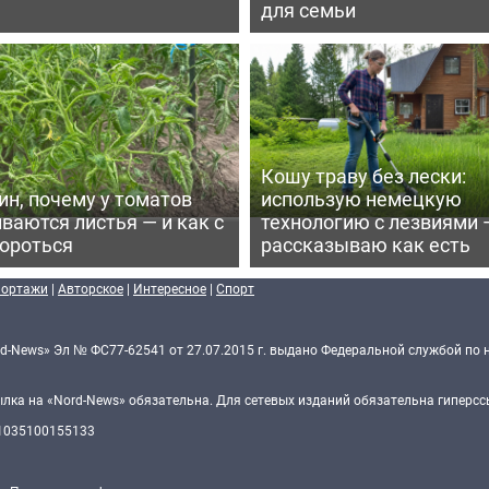
для семьи
Кошу траву без лески:
ин, почему у томатов
использую немецкую
ваются листья — и как с
технологию с лезвиями 
бороться
рассказываю как есть
портажи
|
Авторское
|
Интересное
|
Спорт
d-News» Эл № ФС77-62541 от 27.07.2015 г. выдано Федеральной службой по 
ка на «Nord-News» обязательна. Для сетевых изданий обязательна гиперссы
 1035100155133