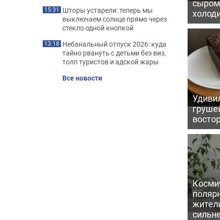
сыром 
Шторы устарели: теперь мы
15:31
холод
выключаем солнце прямо через
стекло одной кнопкой
Небанальный отпуск 2026: куда
13:18
тайно рвануть с детьми без виз,
толп туристов и адской жары
Все новости
Удивил
грушей
восто
Косми
поляр
жител
сильн