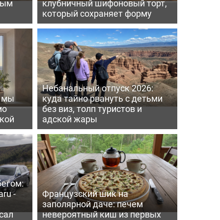
вым
клубничный шифоновый торт,
который сохраняет форму
Небанальный отпуск 2026:
ь мы
куда тайно рвануть с детьми
мо
без виз, толп туристов и
пкой
адской жары
бегом:
ru -
Французский шик на
заполярной даче: печем
сал
невероятный киш из первых