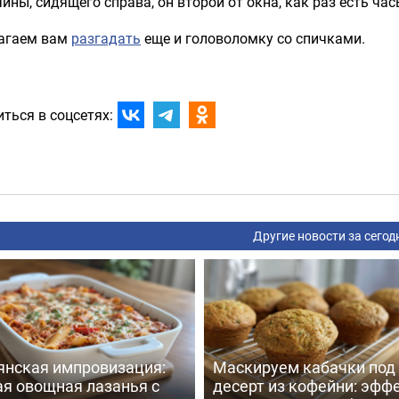
ины, сидящего справа, он второй от окна, как раз есть час
агаем вам
разгадать
еще и головоломку со спичками.
ться в соцсетях:
Другие новости за сегод
янская импровизация:
Маскируем кабачки под
ая овощная лазанья с
десерт из кофейни: эфф