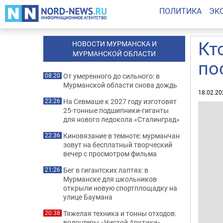
ПОЛИТИКА
ЭК
Кт
НОВОСТИ МУРМАНСКА И
МУРМАНСКОЙ ОБЛАСТИ
по
От умеренного до сильного: в
08:20
Мурманской области снова дождь
18.02.20
На Севмаше к 2027 году изготовят
23:26
25-тонные подшипники-гиганты
для нового ледокола «Сталинград»
Киновязание в темноте: мурманчан
22:36
зовут на бесплатный творческий
вечер с просмотром фильма
Бег в гигантских лаптях: в
21:26
Мурманске для школьников
открыли новую спортплощадку на
улице Баумана
Тяжелая техника и тонны отходов:
20:38
волонтеры «Чистой Арктики»