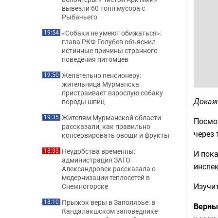
вывезли 60 тонн мусора с
Рыбачьего
«Собаки не умеют обижаться»:
19:54
глава РКФ Голубев объяснил
истинные причины странного
поведения питомцев
Желательно пенсионеру:
19:50
жительница Мурманска
пристраивает взрослую собаку
Докажи
породы шпиц
Жителям Мурманской области
19:35
Посмот
рассказали, как правильно
через 
консервировать овощи и фрукты
Неудобства временны:
18:33
И пока
администрация ЗАТО
инспек
Александровск рассказала о
модернизации теплосетей в
Изучит
Снежногорске
Прыжок веры в Заполярье: в
18:10
Верны
Кандалакшском заповеднике