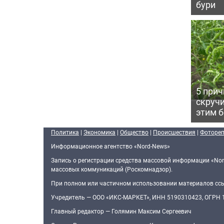
бури
5 прич
скручи
этим 
Политика
|
Экономика
|
Общество
|
Происшествия
|
Фоторе
Информационное агентство «Nord-News»
Запись о регистрации средства массовой информации «Nor
массовых коммуникаций (Роскомнадзор).
При полном или частичном использовании материалов ссыл
Учредитель — ООО «ИКС-МАРКЕТ», ИНН 5190310423, ОГРН
Главный редактор — Голямин Максим Сергеевич