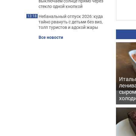
выключаем солнце прямо через
стекло одной кнопкой
Небанальный отпуск 2026: куда
13:18
тайно рвануть с детьми без виз,
толп туристов и адской жары
Все новости
Италь
ленив
сыром 
холод