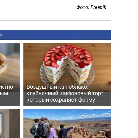
Фото: Freepik
ня
ектно
Воздушный как облако:
вым
клубничный шифоновый торт,
который сохраняет форму