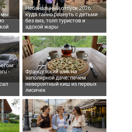
Небанальный отпуск 2026:
ь мы
куда тайно рвануть с детьми
мо
без виз, толп туристов и
пкой
адской жары
бегом:
ru -
Французский шик на
заполярной даче: печем
сал
невероятный киш из первых
лисичек