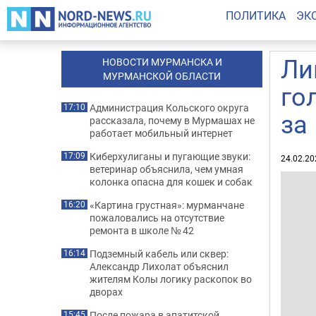
ПОЛИТИКА
ЭК
Ли
НОВОСТИ МУРМАНСКА И
МУРМАНСКОЙ ОБЛАСТИ
го
Администрация Кольского округа
17:10
за
рассказала, почему в Мурмашах не
работает мобильный интернет
Киберхулиганы и пугающие звуки:
17:09
24.02.20
ветеринар объяснила, чем умная
колонка опасна для кошек и собак
«Картина грустная»: мурманчане
16:20
пожаловались на отсутствие
ремонта в школе № 42
Подземный кабель или сквер:
16:14
Александр Лихолат объяснил
жителям Колы логику раскопок во
дворах
После пожара в апатитской
15:45