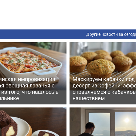
Другие новости за сегод
янская импровизация:
Маскируем кабачки под
ая овощная лазанья с
десерт из кофейни: эфф
из того, что нашлось в
справляемся с кабачко
ильнике
нашествием