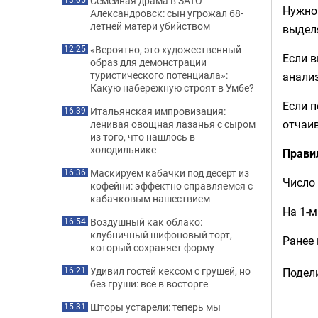
Семейная драма в ЗАТО
Нужно 
Александровск: сын угрожал 68-
летней матери убийством
выделя
«Вероятно, это художественный
12:25
Если 
образ для демонстрации
туристического потенциала»:
анализ
Какую набережную строят в Умбе?
Если п
Итальянская импровизация:
16:39
отчаив
ленивая овощная лазанья с сыром
из того, что нашлось в
холодильнике
Прави
Маскируем кабачки под десерт из
16:36
Число 
кофейни: эффектно справляемся с
кабачковым нашествием
На 1-м
Воздушный как облако:
16:54
клубничный шифоновый торт,
Ранее 
который сохраняет форму
Удивил гостей кексом с грушей, но
16:21
Подели
без груши: все в восторге
Шторы устарели: теперь мы
15:31