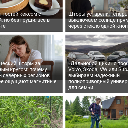
 гостей кексом с
Шторы устарели: тепер
, но без груши: все в
выключаем солнце пря
рге
через стекло одной кно
ческий шторм за
«Дальнобойщики» с про
ным кругом: почему
Volvo, Skoda, VW или Suba
и северных регионов
выбираем надежный
ее ощущают магнитные
полноприводный универ
для семьи