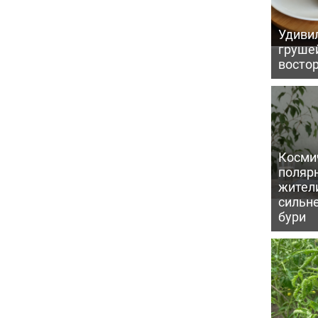
Удивил
грушей
восто
Косми
поляр
жител
сильн
бури