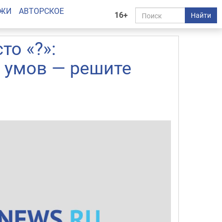
АЖИ
АВТОРСКОЕ
16+
Найти
то «?»:
 умов — решите