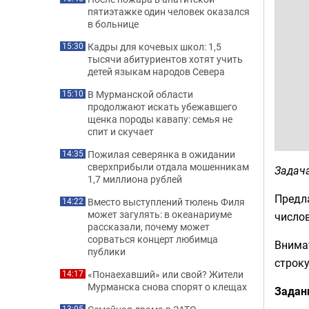
пятиэтажке один человек оказался
в больнице
Кадры для кочевых школ: 1,5
15:30
тысячи абитуриентов хотят учить
детей языкам народов Севера
В Мурманской области
15:10
продолжают искать убежавшего
щенка породы кавапу: семья не
спит и скучает
Пожилая северянка в ожидании
14:35
сверхприбыли отдала мошенникам
Задач
1,7 миллиона рублей
Предл
Вместо выступлений тюлень Филя
14:22
может загулять: в океанариуме
число
рассказали, почему может
сорваться концерт любимца
Внимат
публики
строку
«Понаехавший» или свой? Жители
14:17
Мурманска снова спорят о клещах
Задан
13:05