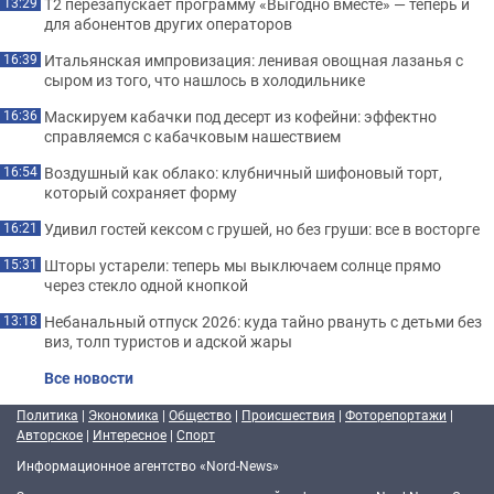
Т2 перезапускает программу «Выгодно вместе» — теперь и
13:29
для абонентов других операторов
Итальянская импровизация: ленивая овощная лазанья с
16:39
сыром из того, что нашлось в холодильнике
Маскируем кабачки под десерт из кофейни: эффектно
16:36
справляемся с кабачковым нашествием
Воздушный как облако: клубничный шифоновый торт,
16:54
который сохраняет форму
Удивил гостей кексом с грушей, но без груши: все в восторге
16:21
Шторы устарели: теперь мы выключаем солнце прямо
15:31
через стекло одной кнопкой
Небанальный отпуск 2026: куда тайно рвануть с детьми без
13:18
виз, толп туристов и адской жары
Все новости
Политика
|
Экономика
|
Общество
|
Происшествия
|
Фоторепортажи
|
Авторское
|
Интересное
|
Спорт
Информационное агентство «Nord-News»