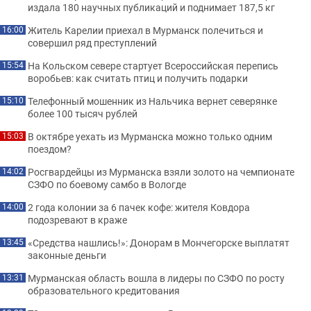
издала 180 научных публикаций и поднимает 187,5 кг
Житель Карелии приехал в Мурманск полечиться и
16:00
совершил ряд преступлений
На Кольском севере стартует Всероссийская перепись
15:54
воробьев: как считать птиц и получить подарки
Телефонный мошенник из Нальчика вернет северянке
15:10
более 100 тысяч рублей
В октябре уехать из Мурманска можно только одним
15:03
поездом?
Росгвардейцы из Мурманска взяли золото на чемпионате
14:02
СЗФО по боевому самбо в Вологде
2 года колонии за 6 пачек кофе: жителя Ковдора
14:00
подозревают в краже
«Средства нашлись!»: Донорам в Мончегорске выплатят
13:45
законные деньги
Мурманская область вошла в лидеры по СЗФО по росту
13:31
образовательного кредитования