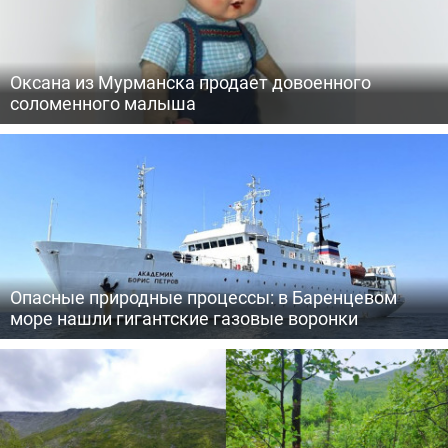
Оксана из Мурманска продает довоенного
соломенного малыша
Опасные природные процессы: в Баренцевом
море нашли гигантские газовые воронки