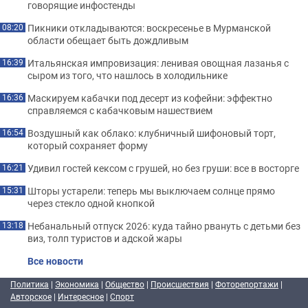
говорящие инфостенды
Пикники откладываются: воскресенье в Мурманской
08:20
области обещает быть дождливым
Итальянская импровизация: ленивая овощная лазанья с
16:39
сыром из того, что нашлось в холодильнике
Маскируем кабачки под десерт из кофейни: эффектно
16:36
справляемся с кабачковым нашествием
Воздушный как облако: клубничный шифоновый торт,
16:54
который сохраняет форму
Удивил гостей кексом с грушей, но без груши: все в восторге
16:21
Шторы устарели: теперь мы выключаем солнце прямо
15:31
через стекло одной кнопкой
Небанальный отпуск 2026: куда тайно рвануть с детьми без
13:18
виз, толп туристов и адской жары
Все новости
Политика
|
Экономика
|
Общество
|
Происшествия
|
Фоторепортажи
|
Авторское
|
Интересное
|
Спорт