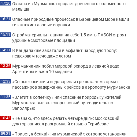
Оксана из Мурманска продает довоенного соломенного
17:20
малыша
Опасные природные процессы: в Баренцевом море нашли
16:21
гигантские газовые воронки
Стройматериалы тащили на себе 1,5 км: в ПАБСИ строят
15:11
удобные смотровые площадки
В Кандалакше закатали в асфальт народную тропу:
14:11
пешеходам тесно даже летом
Мурманчанин побил мировой рекорд в ледяной воде
13:36
Аргентины и взял 10 медалей
«Сырые сосиски и недовареная гречка»: чем кормят
12:33
пассажиров задержанных рейсов в аэропорту Мурманска
«Влетит в копеечку» или спасение природы: у жителей
11:35
Мурманска вызвал споры новый путеводитель по
Заполярью
«Не знаю, что здесь делать четыре дня»: московский
10:43
доктор записал разгромный отзыв о Териберке
«Привет, я белка!»: на мурманской экотропе установили
09:21