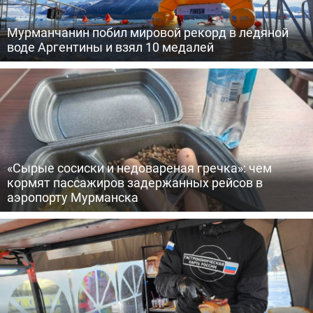
Мурманчанин побил мировой рекорд в ледяной
воде Аргентины и взял 10 медалей
«Сырые сосиски и недовареная гречка»: чем
кормят пассажиров задержанных рейсов в
аэропорту Мурманска