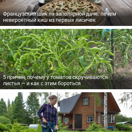
Французский шик на заполярной даче: печем
невероятный киш из первых лисичек
5 причин, почему у томатов скручиваются
листья — и как с этим бороться