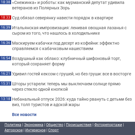
«Снежинка» и роботы: как мурманский депутат удивила
18:38
ветеранов из Полярных Зорь
Суд обязал северянку навести порядок в квартире
18:33
Итальянская импровизация: ленивая овощная лазанья с
16:39
сыром из того, что нашлось в холодильнике
Маскируем кабачки под десерт из кофейни: эффектно
16:36
справляемся с кабачковым нашествием
Воздушный как облако: клубничный шифоновый торт,
16:54
который сохраняет форму
Удивил гостей кексом с грушей, но без груши: все в восторге
16:21
Шторы устарели: теперь мы выключаем солнце прямо
15:31
через стекло одной кнопкой
Небанальный отпуск 2026: куда тайно рвануть с детьми без
13:18
виз, толп туристов и адской жары
Все новости
Политика
|
Экономика
|
Общество
|
Происшествия
|
Фоторепортажи
|
Авторское
|
Интересное
|
Спорт