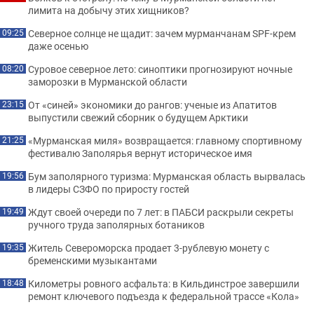
лимита на добычу этих хищников?
Северное солнце не щадит: зачем мурманчанам SPF-крем
09:25
даже осенью
Суровое северное лето: синоптики прогнозируют ночные
08:20
заморозки в Мурманской области
От «синей» экономики до рангов: ученые из Апатитов
23:15
выпустили свежий сборник о будущем Арктики
«Мурманская миля» возвращается: главному спортивному
21:25
фестивалю Заполярья вернут историческое имя
Бум заполярного туризма: Мурманская область вырвалась
19:56
в лидеры СЗФО по приросту гостей
Ждут своей очереди по 7 лет: в ПАБСИ раскрыли секреты
19:49
ручного труда заполярных ботаников
Житель Североморска продает 3-рублевую монету с
19:35
бременскими музыкантами
Километры ровного асфальта: в Кильдинстрое завершили
18:48
ремонт ключевого подъезда к федеральной трассе «Кола»