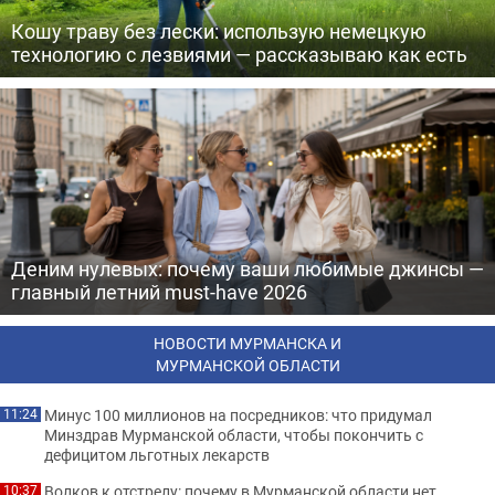
Кошу траву без лески: использую немецкую
технологию с лезвиями — рассказываю как есть
Деним нулевых: почему ваши любимые джинсы —
главный летний must-have 2026
НОВОСТИ МУРМАНСКА И
МУРМАНСКОЙ ОБЛАСТИ
Минус 100 миллионов на посредников: что придумал
11:24
Минздрав Мурманской области, чтобы покончить с
дефицитом льготных лекарств
Волков к отстрелу: почему в Мурманской области нет
10:37