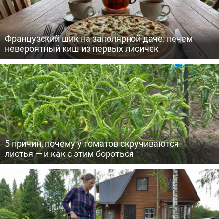
Французский шик на заполярной даче: печем
невероятный киш из первых лисичек
5 причин, почему у томатов скручиваются
листья — и как с этим бороться