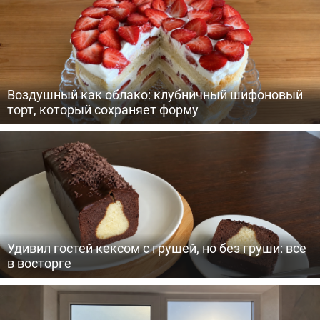
Воздушный как облако: клубничный шифоновый
торт, который сохраняет форму
Удивил гостей кексом с грушей, но без груши: все
в восторге