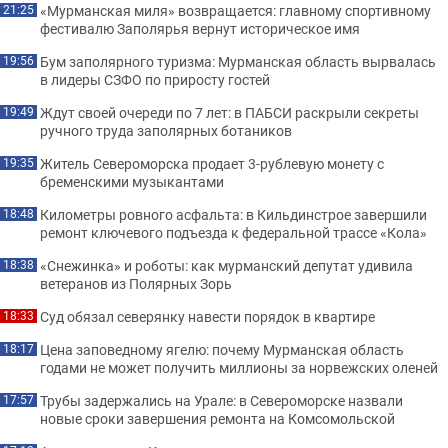
«Мурманская миля» возвращается: главному спортивному
21:25
фестивалю Заполярья вернут историческое имя
Бум заполярного туризма: Мурманская область вырвалась
19:56
в лидеры СЗФО по приросту гостей
Ждут своей очереди по 7 лет: в ПАБСИ раскрыли секреты
19:49
ручного труда заполярных ботаников
Житель Североморска продает 3-рублевую монету с
19:35
бременскими музыкантами
Километры ровного асфальта: в Кильдинстрое завершили
18:48
ремонт ключевого подъезда к федеральной трассе «Кола»
«Снежинка» и роботы: как мурманский депутат удивила
18:38
ветеранов из Полярных Зорь
Суд обязал северянку навести порядок в квартире
18:33
Цена заповедному ягелю: почему Мурманская область
18:17
годами не может получить миллионы за норвежских оленей
Трубы задержались на Урале: в Североморске назвали
17:57
новые сроки завершения ремонта на Комсомольской