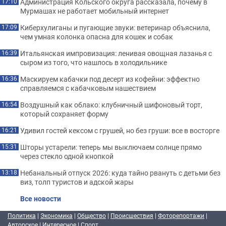
Администрация Кольского округа рассказала, почему в
17:10
Мурмашах не работает мобильный интернет
Киберхулиганы и пугающие звуки: ветеринар объяснила,
17:09
чем умная колонка опасна для кошек и собак
Итальянская импровизация: ленивая овощная лазанья с
16:39
сыром из того, что нашлось в холодильнике
Маскируем кабачки под десерт из кофейни: эффектно
16:36
справляемся с кабачковым нашествием
Воздушный как облако: клубничный шифоновый торт,
16:54
который сохраняет форму
Удивил гостей кексом с грушей, но без груши: все в восторге
16:21
Шторы устарели: теперь мы выключаем солнце прямо
15:31
через стекло одной кнопкой
Небанальный отпуск 2026: куда тайно рвануть с детьми без
13:18
виз, толп туристов и адской жары
Все новости
Политика
|
Экономика
|
Общество
|
Происшествия
|
Фоторепортажи
|
Авторское
|
Интересное
|
Спорт