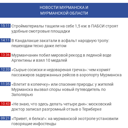
НОВОСТИ МУРМАНСКА И
МУРМАНСКОЙ ОБЛАСТИ
Стройматериалы тащили на себе 1,5 км: в ПАБСИ строят
15:11
удобные смотровые площадки
В Кандалакше закатали в асфальт народную тропу:
14:11
пешеходам тесно даже летом
Мурманчанин побил мировой рекорд в ледяной воде
13:36
Аргентины и взял 10 медалей
«Сырые сосиски и недовареная гречка»: чем кормят
12:33
пассажиров задержанных рейсов в аэропорту Мурманска
«Влетит в копеечку» или спасение природы: у жителей
11:35
Мурманска вызвал споры новый путеводитель по
Заполярью
«Не знаю, что здесь делать четыре дня»: московский
10:43
доктор записал разгромный отзыв о Териберке
«Привет, я белка!»: на мурманской экотропе установили
09:21
говорящие инфостенды