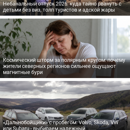
Небанальный отпуск 2026: куда тайно рвануть с
детьми без виз, толп туристов и адской жары
Космический шторм за полярным кругом: почему
жители северных регионов сильнее ощущают
магнитные бури
«Дальнобойщики» с пробегом: Volvo, Skoda, VW
или Subaru - выбираем надежный