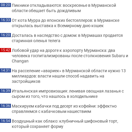
Пикники откладываются: воскресенье в Мурманской
08:20
области обещает быть дождливым
От кота Мурра до японских бестселлеров: в Мурманске
16:33
открылась выставка к Всемирному дню кошек
Досталась в наследство с домом: в Мурмашах продается
16:20
старинная оленья телега
Лобовой удар на дороге к аэропорту Мурманска: два
15:42
человека госпитализированы после столкновения Subaru и
Changan
На расселение «авариек» в Мурманской области нужно 13
14:31
миллиардов: власти нашли способ надавить на
застройщиков
Итальянская импровизация: ленивая овощная лазанья с
16:39
сыром из того, что нашлось в холодильнике
Маскируем кабачки под десерт из кофейни: эффектно
16:36
справляемся с кабачковым нашествием
Воздушный как облако: клубничный шифоновый торт,
16:54
который сохраняет форму