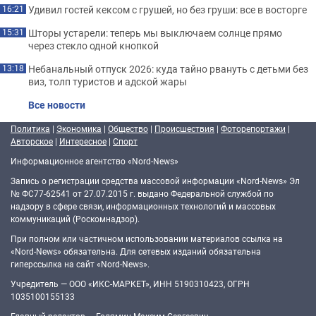
Удивил гостей кексом с грушей, но без груши: все в восторге
16:21
Шторы устарели: теперь мы выключаем солнце прямо
15:31
через стекло одной кнопкой
Небанальный отпуск 2026: куда тайно рвануть с детьми без
13:18
виз, толп туристов и адской жары
Все новости
Политика
|
Экономика
|
Общество
|
Происшествия
|
Фоторепортажи
|
Авторское
|
Интересное
|
Спорт
Информационное агентство «Nord-News»
Запись о регистрации средства массовой информации «Nord-News» Эл
№ ФС77-62541 от 27.07.2015 г. выдано Федеральной службой по
надзору в сфере связи, информационных технологий и массовых
коммуникаций (Роскомнадзор).
При полном или частичном использовании материалов ссылка на
«Nord-News» обязательна. Для сетевых изданий обязательна
гиперссылка на сайт «Nord-News».
Учредитель — ООО «ИКС-МАРКЕТ», ИНН 5190310423, ОГРН
1035100155133
Главный редактор — Голямин Максим Сергеевич