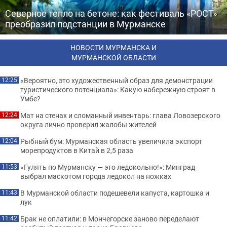
Северное тепло на бетоне: как фестиваль «РОСТ»
преобразил подстанции в Мурманске
НОВОСТИ МУРМАНСКА И
МУРМАНСКОЙ ОБЛАСТИ
«Вероятно, это художественный образ для демонстрации
12:25
туристического потенциала»: Какую набережную строят в
Умбе?
Мат на стенах и сломанный инвентарь: глава Ловозерского
12:24
округа лично проверил жалобы жителей
Рыбный бум: Мурманская область увеличила экспорт
12:04
морепродуктов в Китай в 2,5 раза
«Гулять по Мурманску — это ледокольно!»: Минград
11:53
выбрал маскотом города ледокол на ножках
В Мурманской области подешевели капуста, картошка и
11:43
лук
Брак не оплатили: в Мончегорске заново переделают
11:42