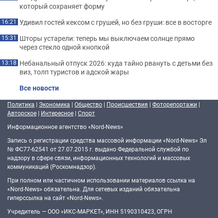
который сохраняет форму
Удивил гостей кексом с грушей, но без груши: все в восторге
16:21
Шторы устарели: теперь мы выключаем солнце прямо
15:31
через стекло одной кнопкой
Небанальный отпуск 2026: куда тайно рвануть с детьми без
13:18
виз, толп туристов и адской жары
Все новости
Политика
|
Экономика
|
Общество
|
Происшествия
|
Фоторепортажи
|
Авторское
|
Интересное
|
Спорт
Информационное агентство «Nord-News»
Запись о регистрации средства массовой информации «Nord-News» Эл
№ ФС77-62541 от 27.07.2015 г. выдано Федеральной службой по
надзору в сфере связи, информационных технологий и массовых
коммуникаций (Роскомнадзор).
При полном или частичном использовании материалов ссылка на
«Nord-News» обязательна. Для сетевых изданий обязательна
гиперссылка на сайт «Nord-News».
Учредитель — ООО «ИКС-МАРКЕТ», ИНН 5190310423, ОГРН