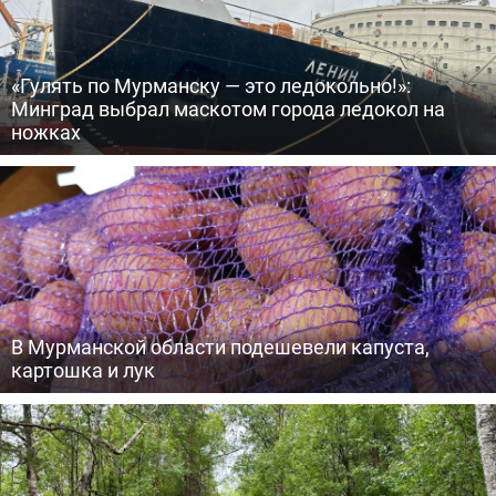
«Гулять по Мурманску — это ледокольно!»:
Минград выбрал маскотом города ледокол на
ножках
В Мурманской области подешевели капуста,
картошка и лук