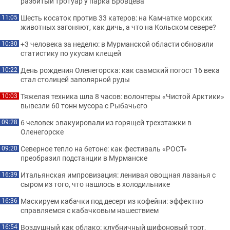
разбитый тротуар у парка Бровцева
Шесть косаток против 33 катеров: на Камчатке морских
11:05
животных загоняют, как дичь, а что на Кольском севере?
+3 человека за неделю: в Мурманской области обновили
10:30
статистику по укусам клещей
День рождения Оленегорска: как саамский погост 16 века
10:22
стал столицей заполярной руды
Тяжелая техника шла 8 часов: волонтеры «Чистой Арктики»
10:03
вывезли 60 тонн мусора с Рыбачьего
6 человек эвакуировали из горящей трехэтажки в
09:28
Оленегорске
Северное тепло на бетоне: как фестиваль «РОСТ»
09:20
преобразил подстанции в Мурманске
Итальянская импровизация: ленивая овощная лазанья с
16:39
сыром из того, что нашлось в холодильнике
Маскируем кабачки под десерт из кофейни: эффектно
16:36
справляемся с кабачковым нашествием
Воздушный как облако: клубничный шифоновый торт,
16:54