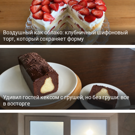
Воздушный как облако: клубничный шифоновый
торт, который сохраняет форму
Удивил гостей кексом с грушей, но без груши: все
в восторге