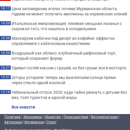
Цена заповедному ягелю: почему Мурманская область
18:17
годами не может получить миллионы за норвежских оленей
Итальянская импровизация: ленивая овощная лазанья с
16:39
сыром из того, что нашлось в холодильнике
Маскируем кабачки под десерт из кофейни: эффектно
16:36
справляемся с кабачковым нашествием
Воздушный как облако: клубничный шифоновый торт,
16:54
который сохраняет форму
Удивил гостей кексом с грушей, но без груши: все в восторге
16:21
Шторы устарели: теперь мы выключаем солнце прямо
15:31
через стекло одной кнопкой
Небанальный отпуск 2026: куда тайно рвануть с детьми без
13:18
виз, толп туристов и адской жары
Все новости
Политика
|
Экономика
|
Общество
|
Происшествия
|
Фоторепортажи
|
Авторское
|
Интересное
|
Спорт
Информационное агентство «Nord-News»