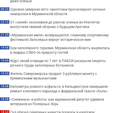
даже осенью
Суровое северное лето: синоптики прогнозируют ночные
08:20
заморозки в Мурманской области
От «синей» экономики до рангов: ученые из Апатитов
23:15
выпустили свежий сборник о будущем Арктики
«Мурманская миля» возвращается: главному спортивному
21:25
фестивалю Заполярья вернут историческое имя
Бум заполярного туризма: Мурманская область вырвалась
19:56
в лидеры СЗФО по приросту гостей
Ждут своей очереди по 7 лет: в ПАБСИ раскрыли секреты
19:49
ручного труда заполярных ботаников
Житель Североморска продает 3-рублевую монету с
19:35
бременскими музыкантами
Километры ровного асфальта: в Кильдинстрое завершили
18:48
ремонт ключевого подъезда к федеральной трассе «Кола»
«Снежинка» и роботы: как мурманский депутат удивила
18:38
ветеранов из Полярных Зорь
Суд обязал северянку навести порядок в квартире
18:33