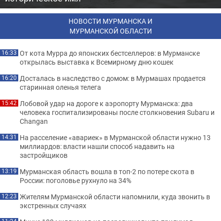
НОВОСТИ МУРМАНСКА И
МУРМАНСКОЙ ОБЛАСТИ
От кота Мурра до японских бестселлеров: в Мурманске
16:33
открылась выставка к Всемирному дню кошек
Досталась в наследство с домом: в Мурмашах продается
16:20
старинная оленья телега
Лобовой удар на дороге к аэропорту Мурманска: два
15:42
человека госпитализированы после столкновения Subaru и
Changan
На расселение «авариек» в Мурманской области нужно 13
14:31
миллиардов: власти нашли способ надавить на
застройщиков
Мурманская область вошла в топ-2 по потере скота в
13:19
России: поголовье рухнуло на 34%
Жителям Мурманской области напомнили, куда звонить в
12:23
экстренных случаях