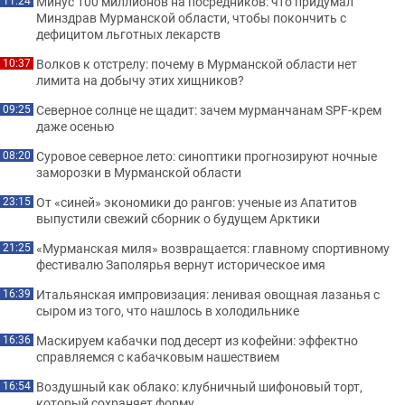
Минус 100 миллионов на посредников: что придумал
11:24
Минздрав Мурманской области, чтобы покончить с
дефицитом льготных лекарств
Волков к отстрелу: почему в Мурманской области нет
10:37
лимита на добычу этих хищников?
Северное солнце не щадит: зачем мурманчанам SPF-крем
09:25
даже осенью
Суровое северное лето: синоптики прогнозируют ночные
08:20
заморозки в Мурманской области
От «синей» экономики до рангов: ученые из Апатитов
23:15
выпустили свежий сборник о будущем Арктики
«Мурманская миля» возвращается: главному спортивному
21:25
фестивалю Заполярья вернут историческое имя
Итальянская импровизация: ленивая овощная лазанья с
16:39
сыром из того, что нашлось в холодильнике
Маскируем кабачки под десерт из кофейни: эффектно
16:36
справляемся с кабачковым нашествием
Воздушный как облако: клубничный шифоновый торт,
16:54
который сохраняет форму