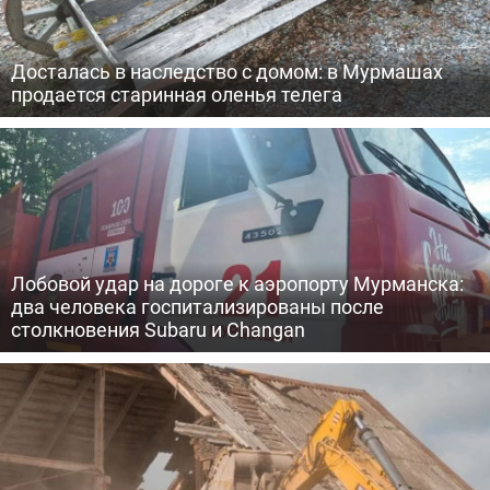
Досталась в наследство с домом: в Мурмашах
продается старинная оленья телега
Лобовой удар на дороге к аэропорту Мурманска:
два человека госпитализированы после
столкновения Subaru и Changan