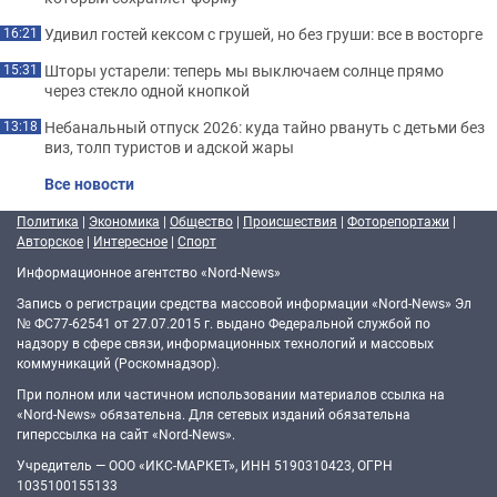
Удивил гостей кексом с грушей, но без груши: все в восторге
16:21
Шторы устарели: теперь мы выключаем солнце прямо
15:31
через стекло одной кнопкой
Небанальный отпуск 2026: куда тайно рвануть с детьми без
13:18
виз, толп туристов и адской жары
Все новости
Политика
|
Экономика
|
Общество
|
Происшествия
|
Фоторепортажи
|
Авторское
|
Интересное
|
Спорт
Информационное агентство «Nord-News»
Запись о регистрации средства массовой информации «Nord-News» Эл
№ ФС77-62541 от 27.07.2015 г. выдано Федеральной службой по
надзору в сфере связи, информационных технологий и массовых
коммуникаций (Роскомнадзор).
При полном или частичном использовании материалов ссылка на
«Nord-News» обязательна. Для сетевых изданий обязательна
гиперссылка на сайт «Nord-News».
Учредитель — ООО «ИКС-МАРКЕТ», ИНН 5190310423, ОГРН
1035100155133