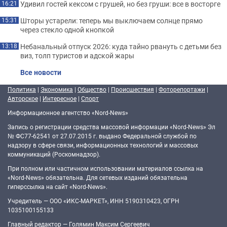
Удивил гостей кексом с грушей, но без груши: все в восторге
16:21
Шторы устарели: теперь мы выключаем солнце прямо
15:31
через стекло одной кнопкой
Небанальный отпуск 2026: куда тайно рвануть с детьми без
13:18
виз, толп туристов и адской жары
Все новости
Политика
|
Экономика
|
Общество
|
Происшествия
|
Фоторепортажи
|
Авторское
|
Интересное
|
Спорт
Информационное агентство «Nord-News»
Запись о регистрации средства массовой информации «Nord-News» Эл
№ ФС77-62541 от 27.07.2015 г. выдано Федеральной службой по
надзору в сфере связи, информационных технологий и массовых
коммуникаций (Роскомнадзор).
При полном или частичном использовании материалов ссылка на
«Nord-News» обязательна. Для сетевых изданий обязательна
гиперссылка на сайт «Nord-News».
Учредитель — ООО «ИКС-МАРКЕТ», ИНН 5190310423, ОГРН
1035100155133
Главный редактор — Голямин Максим Сергеевич