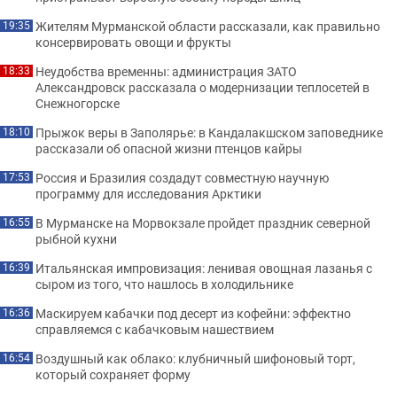
Жителям Мурманской области рассказали, как правильно
19:35
консервировать овощи и фрукты
Неудобства временны: администрация ЗАТО
18:33
Александровск рассказала о модернизации теплосетей в
Снежногорске
Прыжок веры в Заполярье: в Кандалакшском заповеднике
18:10
рассказали об опасной жизни птенцов кайры
Россия и Бразилия создадут совместную научную
17:53
программу для исследования Арктики
В Мурманске на Морвокзале пройдет праздник северной
16:55
рыбной кухни
Итальянская импровизация: ленивая овощная лазанья с
16:39
сыром из того, что нашлось в холодильнике
Маскируем кабачки под десерт из кофейни: эффектно
16:36
справляемся с кабачковым нашествием
Воздушный как облако: клубничный шифоновый торт,
16:54
который сохраняет форму