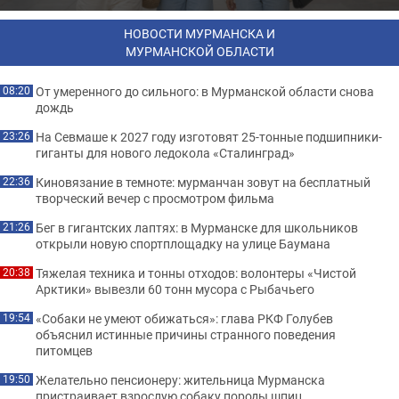
НОВОСТИ МУРМАНСКА И
МУРМАНСКОЙ ОБЛАСТИ
От умеренного до сильного: в Мурманской области снова
08:20
дождь
На Севмаше к 2027 году изготовят 25-тонные подшипники-
23:26
гиганты для нового ледокола «Сталинград»
Киновязание в темноте: мурманчан зовут на бесплатный
22:36
творческий вечер с просмотром фильма
Бег в гигантских лаптях: в Мурманске для школьников
21:26
открыли новую спортплощадку на улице Баумана
Тяжелая техника и тонны отходов: волонтеры «Чистой
20:38
Арктики» вывезли 60 тонн мусора с Рыбачьего
«Собаки не умеют обижаться»: глава РКФ Голубев
19:54
объяснил истинные причины странного поведения
питомцев
Желательно пенсионеру: жительница Мурманска
19:50
пристраивает взрослую собаку породы шпиц