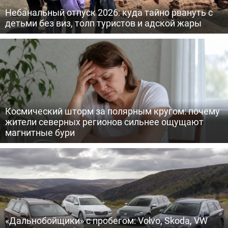
Небанальный отпуск 2026: куда тайно рвануть с
детьми без виз, толп туристов и адской жары
Космический шторм за полярным кругом: почему
жители северных регионов сильнее ощущают
магнитные бури
«Дальнобойщики» с пробегом: Volvo, Skoda, VW