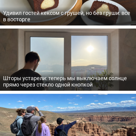
Удивил гостей кексом с грушей, но без груши: все
в восторге
Шторы устарели: теперь мы выключаем солнце
прямо через стекло одной кнопкой