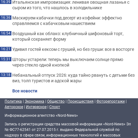
Итальянская импровизация: ленивая овощная лазанья с
16:39
сыром из того, что нашлось в холодильнике
Маскируем кабачки под десерт из кофейни: эффектно
16:36
справляемся с кабачковым нашествием
Воздушный как облако: клубничный шифоновый торт,
16:54
который сохраняет форму
Удивил гостей кексом с грушей, но без груши: все в восторге
16:21
Шторы устарели: теперь мы выключаем солнце прямо
15:31
через стекло одной кнопкой
Небанальный отпуск 2026: куда тайно рвануть с детьми без
13:18
виз, толп туристов и адской жары
Все новости
Политика
|
Экономика
|
Общество
|
Происшествия
|
Фоторепортажи
|
Авторское
|
Интересное
|
Спорт
Информационное агентство «Nord-News»
Запись о регистрации средства массовой информации «Nord-News» Эл
№ ФС77-62541 от 27.07.2015 г. выдано Федеральной службой по
надзору в сфере связи, информационных технологий и массовых