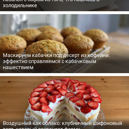
холодильнике
Маскируем кабачки под десерт из кофейни:
эффектно справляемся с кабачковым
нашествием
Воздушный как облако: клубничный шифоновый
торт, который сохраняет форму