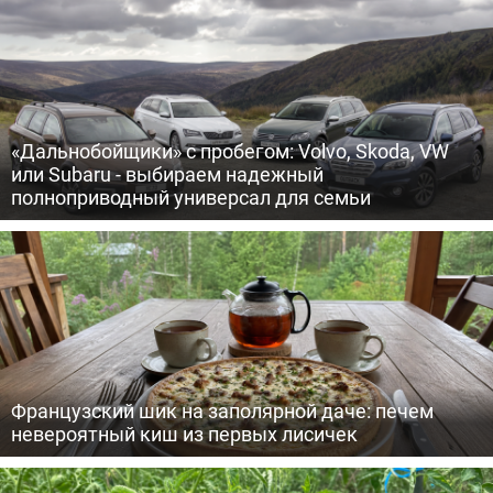
«Дальнобойщики» с пробегом: Volvo, Skoda, VW
или Subaru - выбираем надежный
полноприводный универсал для семьи
Французский шик на заполярной даче: печем
невероятный киш из первых лисичек