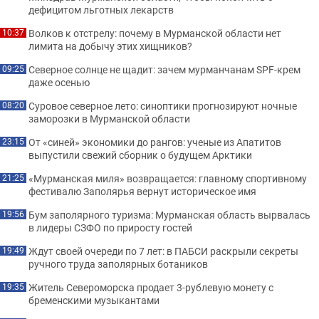
дефицитом льготных лекарств
Волков к отстрелу: почему в Мурманской области нет
10:37
лимита на добычу этих хищников?
Северное солнце не щадит: зачем мурманчанам SPF-крем
09:25
даже осенью
Суровое северное лето: синоптики прогнозируют ночные
08:20
заморозки в Мурманской области
От «синей» экономики до рангов: ученые из Апатитов
23:15
выпустили свежий сборник о будущем Арктики
«Мурманская миля» возвращается: главному спортивному
21:25
фестивалю Заполярья вернут историческое имя
Бум заполярного туризма: Мурманская область вырвалась
19:56
в лидеры СЗФО по приросту гостей
Ждут своей очереди по 7 лет: в ПАБСИ раскрыли секреты
19:49
ручного труда заполярных ботаников
Житель Североморска продает 3-рублевую монету с
19:35
бременскими музыкантами