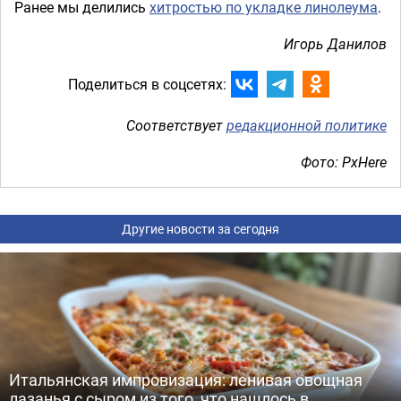
Ранее мы делились
хитростью по укладке линолеума
.
Игорь Данилов
Поделиться в соцсетях:
Соответствует
редакционной политике
Фото: PxHere
Другие новости за сегодня
Итальянская импровизация: ленивая овощная
лазанья с сыром из того, что нашлось в