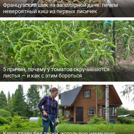
Французский шик на заполярной даче: печем
невероятный киш из первых лисичек
5 причин, почему у томатов скручиваются
листья — и как с этим бороться
Кошу траву без лески: использую немецкую