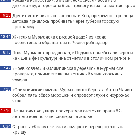
двухэтажку, а горожане бьют тревогу из-за нашествия крыс
Других источников не нашлось: в Ковдоре ремонт крыльца
19:23
детсада пришлось пробивать через губернаторскую
программу
Жителям Мурманска с ржавой водой из крана
18:44
посоветовали обращаться в Роспотребнадзор
Пока Мурманск праздновал, в Подмосковье бегали версты:
18:15
как День физкультурника отметили в столичном регионе
«Ноев ковчег» и «Олимпийская деревня» в Мурманске:
17:47
проверьте, понимаете ли вы истинный язык коренных
северян
«Олимпийский символ Мурманского берега»: Антон Чайко
17:23
собрал пять вёдер морошки и опроверг слухи о неурожае
ягоды
Не выгонят на улицу: прокуратура отстояла права 82-
17:10
летнего военного пенсионера на жилье
С трассы «Кола» слетела иномарка и перевернулась на
16:34
крышу