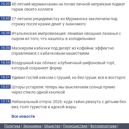
40-летний мурманчанин на почве личной неприязни поджег
16:20
гараж своего коллеги
27-летнюю рецидивистку из Мурманска заключили под
15:45
стражу после кражи денег у знакомого
Итальянская импровизация: ленивая овощная лазанья с
16:39
сыром из того, что нашлось в холодильнике
Маскируем кабачки под десерт из кофейни: эффектно
16:36
справляемся с кабачковым нашествием
Воздушный как облако: клубничный шифоновый торт,
16:54
который сохраняет форму
Удивил гостей кексом с грушей, но без груши: все в восторге
16:21
Шторы устарели: теперь мы выключаем солнце прямо
15:31
через стекло одной кнопкой
Небанальный отпуск 2026: куда тайно рвануть с детьми без
13:18
виз, толп туристов и адской жары
Все новости
Политика
|
Экономика
|
Общество
|
Происшествия
|
Фоторепортажи
|