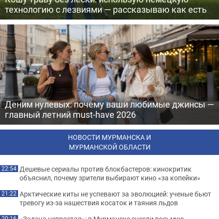
технологию с лезвиями — рассказываю как есть
Деним нулевых: почему ваши любимые джинсы —
главный летний must-have 2026
НОВОСТИ МУРМАНСКА И
МУРМАНСКОЙ ОБЛАСТИ
Дешевые сериалы против блокбастеров: кинокритик
22:54
объяснил, почему зрители выбирают кино «за копейки»
Арктические киты не успевают за эволюцией: ученые бьют
21:22
тревогу из-за нашествия косаток и таяния льдов
«Задача непростая»: в Мурманске снесли восьмую
20:16