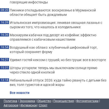
говорящие инфостенды
Пикники откладываются: воскресенье в Мурманской
08:20
области обещает быть дождливым
Итальянская импровизация: ленивая овощная лазанья с
16:39
сыром из того, что нашлось в холодильнике
Маскируем кабачки под десерт из кофейни: эффектно
16:36
справляемся с кабачковым нашествием
Воздушный как облако: клубничный шифоновый торт,
16:54
который сохраняет форму
Удивил гостей кексом с грушей, но без груши: все в восторге
16:21
Шторы устарели: теперь мы выключаем солнце прямо
15:31
через стекло одной кнопкой
Небанальный отпуск 2026: куда тайно рвануть с детьми без
13:18
виз, толп туристов и адской жары
Все новости
Политика
|
Экономика
|
Общество
|
Происшествия
|
Фоторепортажи
|
Авторское
|
Интересное
|
Спорт