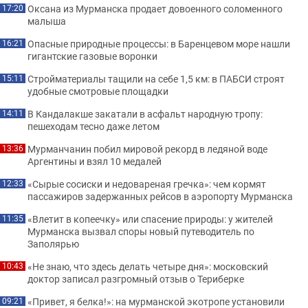
Оксана из Мурманска продает довоенного соломенного
17:20
малыша
Опасные природные процессы: в Баренцевом море нашли
16:21
гигантские газовые воронки
Стройматериалы тащили на себе 1,5 км: в ПАБСИ строят
15:11
удобные смотровые площадки
В Кандалакше закатали в асфальт народную тропу:
14:11
пешеходам тесно даже летом
Мурманчанин побил мировой рекорд в ледяной воде
13:36
Аргентины и взял 10 медалей
«Сырые сосиски и недовареная гречка»: чем кормят
12:33
пассажиров задержанных рейсов в аэропорту Мурманска
«Влетит в копеечку» или спасение природы: у жителей
11:35
Мурманска вызвал споры новый путеводитель по
Заполярью
«Не знаю, что здесь делать четыре дня»: московский
10:43
доктор записал разгромный отзыв о Териберке
«Привет, я белка!»: на мурманской экотропе установили
09:21