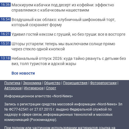
Маскируем кабачки под десерт из кофейни: эффектно
16:36
справляемся с кабачковым нашествием
Воздушный как облако: клубничный шифоновый торт,
16:54
который сохраняет форму
Удивил гостей кексом с грушей, но без груши: все в восторге
16:21
Шторы устарели: теперь мы выключаем солнце прямо
15:31
через стекло одной кнопкой
Небанальный отпуск 2026: куда тайно рвануть с детьми без
13:18
виз, толп туристов и адской жары
Все новости
Политика
|
Экономика
|
Общество
|
Происшествия
|
Фоторепортажи
|
Авторское
|
Интересное
|
Спорт
Информационное агентство «Nord-News»
Запись о регистрации средства массовой информации «Nord-News» Эл
№ ФС77-62541 от 27.07.2015 г. выдано Федеральной службой по
надзору в сфере связи, информационных технологий и массовых
коммуникаций (Роскомнадзор).
При полном или частичном использовании материалов ссылка на