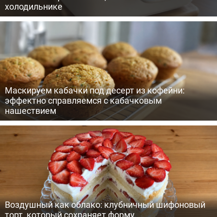
холодильнике
Маскируем кабачки под десерт из кофейни:
эффектно справляемся с кабачковым
нашествием
Воздушный как облако: клубничный шифоновый
торт, который сохраняет форму