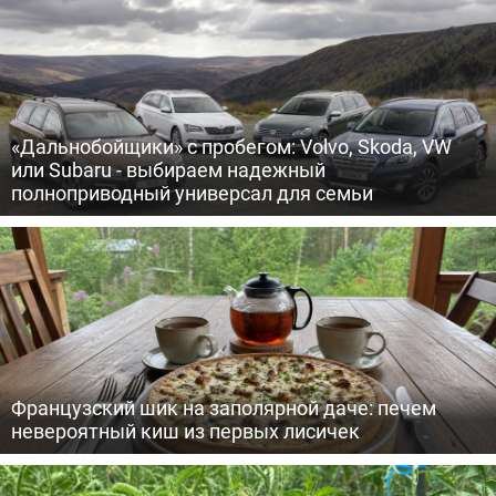
«Дальнобойщики» с пробегом: Volvo, Skoda, VW
или Subaru - выбираем надежный
полноприводный универсал для семьи
Французский шик на заполярной даче: печем
невероятный киш из первых лисичек