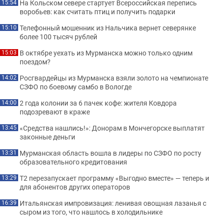
На Кольском севере стартует Всероссийская перепись
15:54
воробьев: как считать птиц и получить подарки
Телефонный мошенник из Нальчика вернет северянке
15:10
более 100 тысяч рублей
В октябре уехать из Мурманска можно только одним
15:03
поездом?
Росгвардейцы из Мурманска взяли золото на чемпионате
14:02
СЗФО по боевому самбо в Вологде
2 года колонии за 6 пачек кофе: жителя Ковдора
14:00
подозревают в краже
«Средства нашлись!»: Донорам в Мончегорске выплатят
13:45
законные деньги
Мурманская область вошла в лидеры по СЗФО по росту
13:31
образовательного кредитования
Т2 перезапускает программу «Выгодно вместе» — теперь и
13:29
для абонентов других операторов
Итальянская импровизация: ленивая овощная лазанья с
16:39
сыром из того, что нашлось в холодильнике