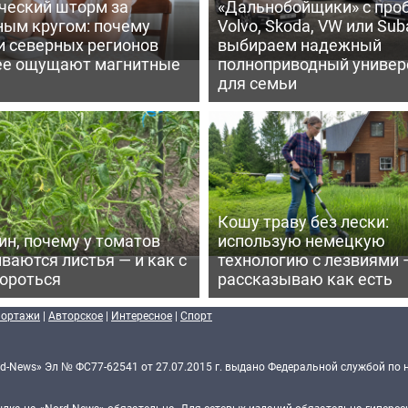
ческий шторм за
«Дальнобойщики» с про
ным кругом: почему
Volvo, Skoda, VW или Suba
и северных регионов
выбираем надежный
ее ощущают магнитные
полноприводный универ
для семьи
Кошу траву без лески:
ин, почему у томатов
использую немецкую
ваются листья — и как с
технологию с лезвиями 
бороться
рассказываю как есть
портажи
|
Авторское
|
Интересное
|
Спорт
d-News» Эл № ФС77-62541 от 27.07.2015 г. выдано Федеральной службой по 
ка на «Nord-News» обязательна. Для сетевых изданий обязательна гиперссы