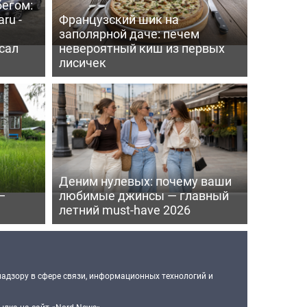
бегом:
ru -
Французский шик на
заполярной даче: печем
сал
невероятный киш из первых
лисичек
Деним нулевых: почему ваши
—
любимые джинсы — главный
летний must-have 2026
надзору в сфере связи, информационных технологий и
лка на сайт «Nord-News».