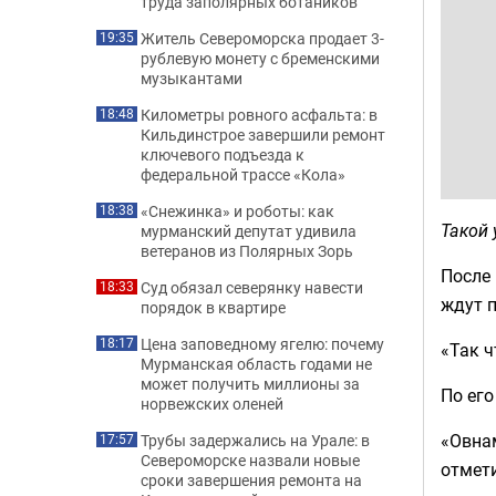
труда заполярных ботаников
Житель Североморска продает 3-
19:35
рублевую монету с бременскими
музыкантами
Километры ровного асфальта: в
18:48
Кильдинстрое завершили ремонт
ключевого подъезда к
федеральной трассе «Кола»
«Снежинка» и роботы: как
18:38
Такой
мурманский депутат удивила
ветеранов из Полярных Зорь
После 
Суд обязал северянку навести
18:33
ждут п
порядок в квартире
Цена заповедному ягелю: почему
18:17
«Так ч
Мурманская область годами не
может получить миллионы за
По его
норвежских оленей
«Овнам
Трубы задержались на Урале: в
17:57
Североморске назвали новые
отмети
сроки завершения ремонта на