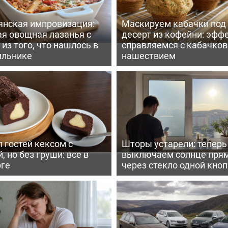
янская импровизация:
Маскируем кабачки под
ая овощная лазанья с
десерт из кофейни: эфф
из того, что нашлось в
справляемся с кабачко
ильнике
нашествием
 гостей кексом с
Шторы устарели: тепер
, но без груши: все в
выключаем солнце пря
рге
через стекло одной кно