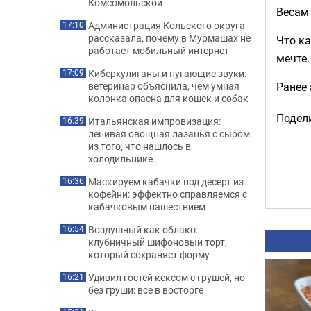
Комсомольской
Весам 
Администрация Кольского округа
17:10
рассказала, почему в Мурмашах не
Что ка
работает мобильный интернет
мечте.
Киберхулиганы и пугающие звуки:
17:09
Ранее
ветеринар объяснила, чем умная
колонка опасна для кошек и собак
Подели
Итальянская импровизация:
16:39
ленивая овощная лазанья с сыром
из того, что нашлось в
холодильнике
Маскируем кабачки под десерт из
16:36
кофейни: эффектно справляемся с
кабачковым нашествием
Воздушный как облако:
16:54
клубничный шифоновый торт,
который сохраняет форму
Удивил гостей кексом с грушей, но
16:21
без груши: все в восторге