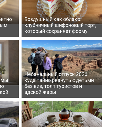
ектно
Воздушный как облако:
вым
клубничный шифоновый торт,
который сохраняет форму
Небанальный отпуск 2026:
ь мы
куда тайно рвануть с детьми
мо
без виз, толп туристов и
пкой
адской жары