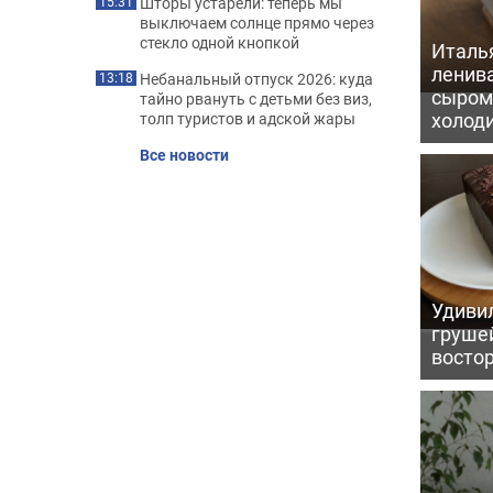
Шторы устарели: теперь мы
15:31
выключаем солнце прямо через
стекло одной кнопкой
Италь
ленив
Небанальный отпуск 2026: куда
13:18
сыром 
тайно рвануть с детьми без виз,
холод
толп туристов и адской жары
Все новости
Удивил
грушей
восто