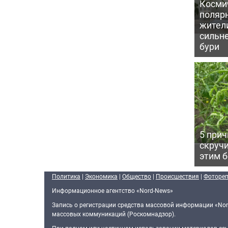
Косми
поляр
жител
сильн
бури
5 прич
скручи
этим 
Политика
|
Экономика
|
Общество
|
Происшествия
|
Фоторе
Информационное агентство «Nord-News»
Запись о регистрации средства массовой информации «Nor
массовых коммуникаций (Роскомнадзор).
При полном или частичном использовании материалов ссыл