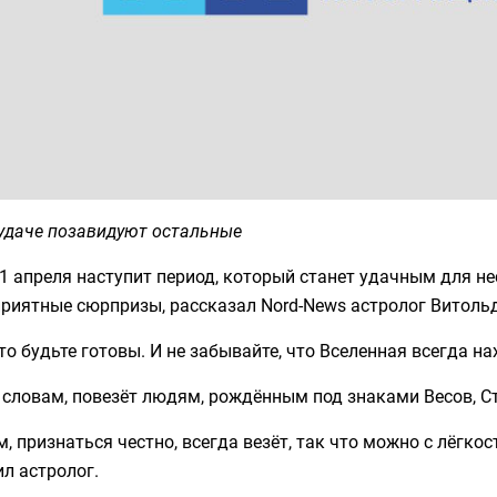
 удаче позавидуют остальные
1 апреля наступит период, который станет удачным для н
риятные сюрпризы, рассказал Nord-News астролог Витольд
то будьте готовы. И не забывайте, что Вселенная всегда на
 словам, повезёт людям, рождённым под знаками Весов, С
, признаться честно, всегда везёт, так что можно с лёгко
л астролог.