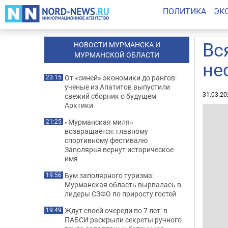
ПОЛИТИКА
ЭК
Вс
НОВОСТИ МУРМАНСКА И
МУРМАНСКОЙ ОБЛАСТИ
не
От «синей» экономики до рангов:
23:15
ученые из Апатитов выпустили
31.03.20
свежий сборник о будущем
Арктики
«Мурманская миля»
21:25
возвращается: главному
спортивному фестивалю
Заполярья вернут историческое
имя
Бум заполярного туризма:
19:56
Мурманская область вырвалась в
лидеры СЗФО по приросту гостей
Ждут своей очереди по 7 лет: в
19:49
ПАБСИ раскрыли секреты ручного