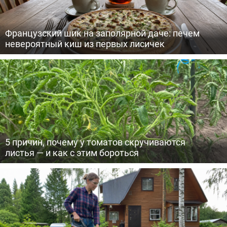
Французский шик на заполярной даче: печем
невероятный киш из первых лисичек
5 причин, почему у томатов скручиваются
листья — и как с этим бороться