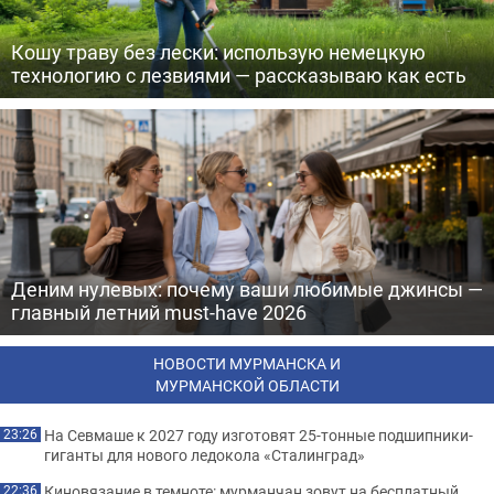
Кошу траву без лески: использую немецкую
технологию с лезвиями — рассказываю как есть
Деним нулевых: почему ваши любимые джинсы —
главный летний must-have 2026
НОВОСТИ МУРМАНСКА И
МУРМАНСКОЙ ОБЛАСТИ
На Севмаше к 2027 году изготовят 25-тонные подшипники-
23:26
гиганты для нового ледокола «Сталинград»
Киновязание в темноте: мурманчан зовут на бесплатный
22:36