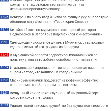
коммунальных отходов заставили устранить
несанкционированную свалку
Конкурсы по сбору ягод и битва за лучшую уху: в Заполярье
12:25
объявили дату фестиваля «Территория Севера»
Китайский хого по-мурмански: как первый ресторан
12:10
Поднебесной в Заполярье подключился к «Рестомании»
Светодиоды и лоскутное шитье: в Мурманск с гастролями
12:03
едет знаменитый театр кукол из Беларуси
В Мурманской области подростков, извинившихся за
11:43
попытку угона автомобиля, освободили от наказания
Итальянская импровизация: ленивая овощная лазанья с
16:39
сыром из того, что нашлось в холодильнике
Маскируем кабачки под десерт из кофейни: эффектно
16:36
справляемся с кабачковым нашествием
Воздушный как облако: клубничный шифоновый торт,
16:54
который сохраняет форму
Удивил гостей кексом с грушей, но без груши: все в восторге
16:21