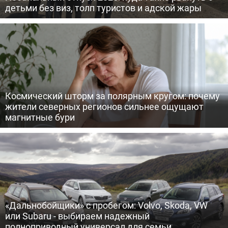
детьми без виз, толп туристов и адской жары
Космический шторм за полярным кругом: почему
жители северных регионов сильнее ощущают
магнитные бури
«Дальнобойщики» с пробегом: Volvo, Skoda, VW
или Subaru - выбираем надежный
полноприводный универсал для семьи