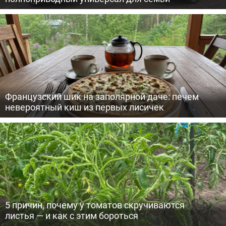
Французский шик на заполярной даче: печем
невероятный киш из первых лисичек
5 причин, почему у томатов скручиваются
листья — и как с этим бороться