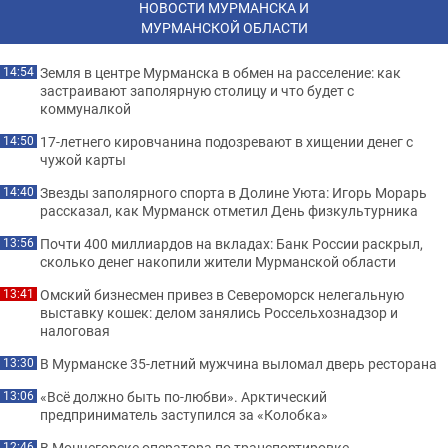
НОВОСТИ МУРМАНСКА И
МУРМАНСКОЙ ОБЛАСТИ
Земля в центре Мурманска в обмен на расселение: как
14:54
застраивают заполярную столицу и что будет с
коммуналкой
17-летнего кировчанина подозревают в хищении денег с
14:50
чужой карты
Звезды заполярного спорта в Долине Уюта: Игорь Морарь
14:40
рассказал, как Мурманск отметил День физкультурника
Почти 400 миллиардов на вкладах: Банк России раскрыл,
13:56
сколько денег накопили жители Мурманской области
Омский бизнесмен привез в Североморск нелегальную
13:41
выставку кошек: делом занялись Россельхознадзор и
налоговая
В Мурманске 35-летний мужчина выломал дверь ресторана
13:30
«Всё должно быть по-любви». Арктический
13:06
предприниматель заступился за «Колобка»
В Мончегорске оператора по транспортировке
12:46