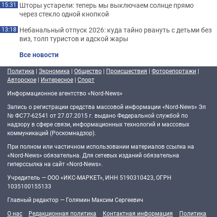
Шторы устарели: теперь мы выключаем солнце прямо
15:31
через стекло одной кнопкой
Небанальный отпуск 2026: куда тайно рвануть с детьми без
13:18
виз, толп туристов и адской жары
Все новости
Политика
|
Экономика
|
Общество
|
Происшествия
|
Фоторепортажи
|
Авторское
|
Интересное
|
Спорт
Информационное агентство «Nord-News»
Запись о регистрации средства массовой информации «Nord-News» Эл
№ ФС77-62541 от 27.07.2015 г. выдано Федеральной службой по
надзору в сфере связи, информационных технологий и массовых
коммуникаций (Роскомнадзор).
При полном или частичном использовании материалов ссылка на
«Nord-News» обязательна. Для сетевых изданий обязательна
гиперссылка на сайт «Nord-News».
Учредитель — ООО «ИКС-МАРКЕТ», ИНН 5190310423, ОГРН
1035100155133
Главный редактор — Голямин Максим Сергеевич
О нас
Редакционная политика
Контактная информация
Политика