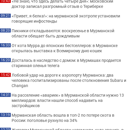
«Не знаю, что здесь делать четыре дня»: московский
10:43
доктор записал разгромный отзыв о Териберке
«Привет, я белка!»: на мурманской экотропе установили
09:21
говорящие инфостенды
Пикники откладываются: воскресенье в Мурманской
08:20
области обещает быть дождливым
От кота Мурра до японских бестселлеров: в Мурманске
16:33
открылась выставка к Всемирному дню кошек
Досталась в наследство с домом: в Мурмашах продается
16:20
старинная оленья телега
Лобовой удар на дороге к аэропорту Мурманска: два
15:42
человека госпитализированы после столкновения Subaru и
Changan
На расселение «авариек» в Мурманской области нужно 13
14:31
миллиардов: власти нашли способ надавить на
застройщиков
Мурманская область вошла в топ-2 по потере скота в
13:19
России: поголовье рухнуло на 34%
Жителям Мурманской области напомнили, куда звонить в
12:23