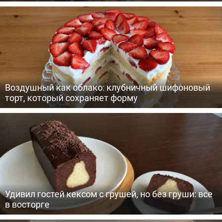
Воздушный как облако: клубничный шифоновый
торт, который сохраняет форму
Удивил гостей кексом с грушей, но без груши: все
в восторге