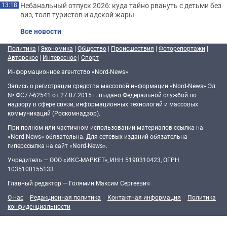
Небанальный отпуск 2026: куда тайно рвануть с детьми без
13:18
виз, толп туристов и адской жары
Все новости
Политика
|
Экономика
|
Общество
|
Происшествия
|
Фоторепортажи
|
Авторское
|
Интересное
|
Спорт
Информационное агентство «Nord-News»
Запись о регистрации средства массовой информации «Nord-News» Эл
№ ФС77-62541 от 27.07.2015 г. выдано Федеральной службой по
надзору в сфере связи, информационных технологий и массовых
коммуникаций (Роскомнадзор).
При полном или частичном использовании материалов ссылка на
«Nord-News» обязательна. Для сетевых изданий обязательна
гиперссылка на сайт «Nord-News».
Учредитель — ООО «ИКС-МАРКЕТ», ИНН 5190310423, ОГРН
1035100155133
Главный редактор — Голямин Максим Сергеевич
О нас
Редакционная политика
Контактная информация
Политика
конфиденциальности