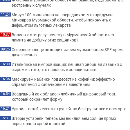
экстренных случаях
Минус 100 миллионов на посредников: что придумал
11:24
Минздрав Мурманской области, чтобы покончить с
дефицитом льготных лекарств
Волков к отстрелу: почему в Мурманской области нет
10:37
лимита на добычу этих хищников?
Северное солнце не щадит: зачем мурманчанам SPF-крем
09:25
даже осенью
Итальянская импровизация: ленивая овощная лазанья с
16:39
сыром из того, что нашлось в холодильнике
Маскируем кабачки под десерт из кофейни: эффектно
16:36
справляемся с кабачковым нашествием
Воздушный как облако: клубничный шифоновый торт,
16:54
который сохраняет форму
Удивил гостей кексом с грушей, но без груши: все в восторге
16:21
Шторы устарели: теперь мы выключаем солнце прямо
15:31
через стекло одной кнопкой