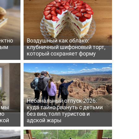
ектно
Воздушный как облако:
вым
клубничный шифоновый торт,
который сохраняет форму
Небанальный отпуск 2026:
ь мы
куда тайно рвануть с детьми
мо
без виз, толп туристов и
пкой
адской жары