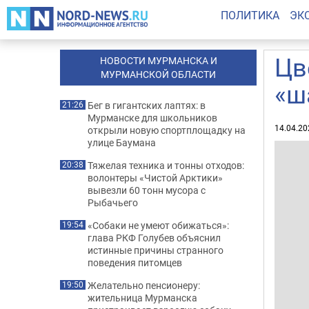
ПОЛИТИКА
ЭК
Цв
НОВОСТИ МУРМАНСКА И
МУРМАНСКОЙ ОБЛАСТИ
«ш
Бег в гигантских лаптях: в
21:26
Мурманске для школьников
14.04.20
открыли новую спортплощадку на
улице Баумана
Тяжелая техника и тонны отходов:
20:38
волонтеры «Чистой Арктики»
вывезли 60 тонн мусора с
Рыбачьего
«Собаки не умеют обижаться»:
19:54
глава РКФ Голубев объяснил
истинные причины странного
поведения питомцев
Желательно пенсионеру:
19:50
жительница Мурманска