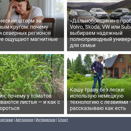
ческий шторм за
«Дальнобойщики» с про
ным кругом: почему
Volvo, Skoda, VW или Suba
и северных регионов
выбираем надежный
ее ощущают магнитные
полноприводный универ
для семьи
Кошу траву без лески:
ин, почему у томатов
использую немецкую
ваются листья — и как с
технологию с лезвиями 
бороться
рассказываю как есть
портажи
|
Авторское
|
Интересное
|
Спорт