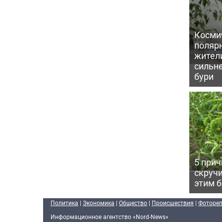
Косми
поляр
жител
сильн
бури
5 прич
скручи
этим 
Политика
|
Экономика
|
Общество
|
Происшествия
|
Фоторе
Информационное агентство «Nord-News»