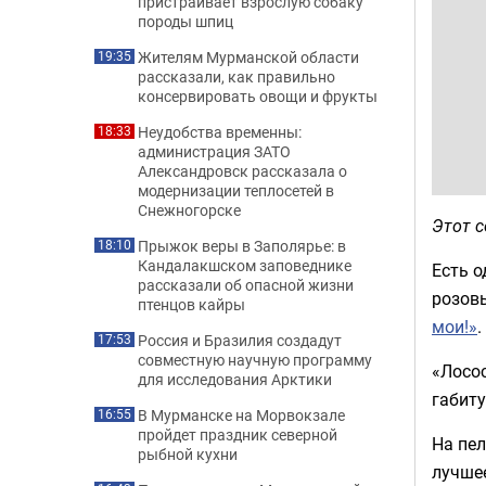
пристраивает взрослую собаку
породы шпиц
Жителям Мурманской области
19:35
рассказали, как правильно
консервировать овощи и фрукты
Неудобства временны:
18:33
администрация ЗАТО
Александровск рассказала о
модернизации теплосетей в
Снежногорске
Этот с
Прыжок веры в Заполярье: в
18:10
Кандалакшском заповеднике
Есть о
рассказали об опасной жизни
розов
птенцов кайры
мои!»
.
Россия и Бразилия создадут
17:53
совместную научную программу
«Лосос
для исследования Арктики
габиту
В Мурманске на Морвокзале
16:55
пройдет праздник северной
На пел
рыбной кухни
лучшее