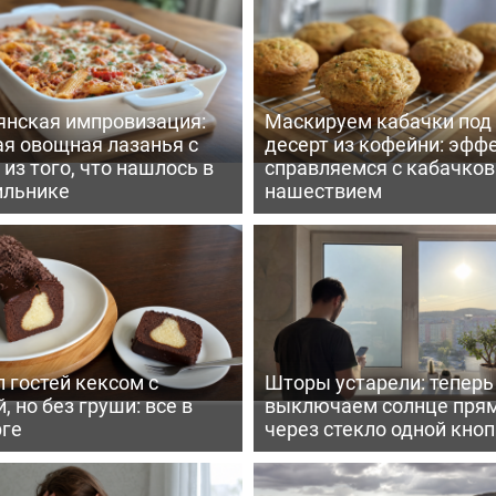
янская импровизация:
Маскируем кабачки под
ая овощная лазанья с
десерт из кофейни: эфф
из того, что нашлось в
справляемся с кабачко
ильнике
нашествием
 гостей кексом с
Шторы устарели: тепер
, но без груши: все в
выключаем солнце пря
рге
через стекло одной кно