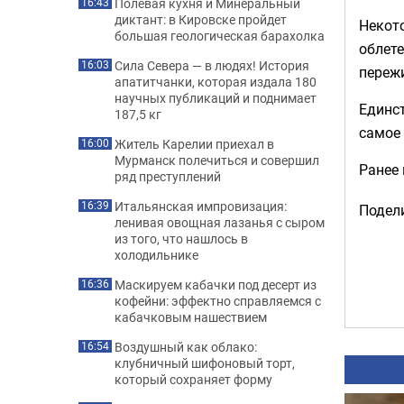
Полевая кухня и Минеральный
16:43
диктант: в Кировске пройдет
Некот
большая геологическая барахолка
облете
Сила Севера — в людях! История
16:03
пережи
апатитчанки, которая издала 180
научных публикаций и поднимает
Единст
187,5 кг
самое 
Житель Карелии приехал в
16:00
Мурманск полечиться и совершил
Ранее
ряд преступлений
Итальянская импровизация:
16:39
Подели
ленивая овощная лазанья с сыром
из того, что нашлось в
холодильнике
Маскируем кабачки под десерт из
16:36
кофейни: эффектно справляемся с
кабачковым нашествием
Воздушный как облако:
16:54
клубничный шифоновый торт,
который сохраняет форму