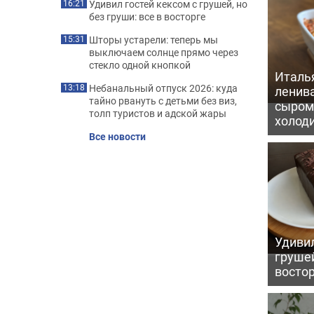
Удивил гостей кексом с грушей, но
16:21
без груши: все в восторге
Шторы устарели: теперь мы
15:31
выключаем солнце прямо через
стекло одной кнопкой
Италь
Небанальный отпуск 2026: куда
13:18
ленив
тайно рвануть с детьми без виз,
сыром 
толп туристов и адской жары
холод
Все новости
Удивил
грушей
восто