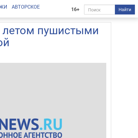
АЖИ
АВТОРСКОЕ
16+
Найти
т летом пушистыми
ой