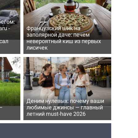
бегом:
ru -
Французский шик на
заполярной даче: печем
сал
невероятный киш из первых
лисичек
Деним нулевых: почему ваши
—
любимые джинсы — главный
летний must-have 2026