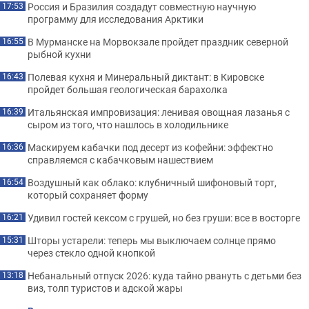
Россия и Бразилия создадут совместную научную
17:53
программу для исследования Арктики
В Мурманске на Морвокзале пройдет праздник северной
16:55
рыбной кухни
Полевая кухня и Минеральный диктант: в Кировске
16:43
пройдет большая геологическая барахолка
Итальянская импровизация: ленивая овощная лазанья с
16:39
сыром из того, что нашлось в холодильнике
Маскируем кабачки под десерт из кофейни: эффектно
16:36
справляемся с кабачковым нашествием
Воздушный как облако: клубничный шифоновый торт,
16:54
который сохраняет форму
Удивил гостей кексом с грушей, но без груши: все в восторге
16:21
Шторы устарели: теперь мы выключаем солнце прямо
15:31
через стекло одной кнопкой
Небанальный отпуск 2026: куда тайно рвануть с детьми без
13:18
виз, толп туристов и адской жары