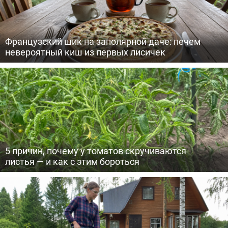
Французский шик на заполярной даче: печем
невероятный киш из первых лисичек
5 причин, почему у томатов скручиваются
листья — и как с этим бороться