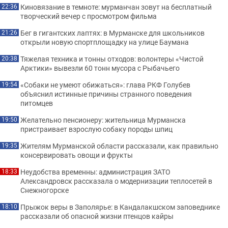
Киновязание в темноте: мурманчан зовут на бесплатный
22:36
творческий вечер с просмотром фильма
Бег в гигантских лаптях: в Мурманске для школьников
21:26
открыли новую спортплощадку на улице Баумана
Тяжелая техника и тонны отходов: волонтеры «Чистой
20:38
Арктики» вывезли 60 тонн мусора с Рыбачьего
«Собаки не умеют обижаться»: глава РКФ Голубев
19:54
объяснил истинные причины странного поведения
питомцев
Желательно пенсионеру: жительница Мурманска
19:50
пристраивает взрослую собаку породы шпиц
Жителям Мурманской области рассказали, как правильно
19:35
консервировать овощи и фрукты
Неудобства временны: администрация ЗАТО
18:33
Александровск рассказала о модернизации теплосетей в
Снежногорске
Прыжок веры в Заполярье: в Кандалакшском заповеднике
18:10
рассказали об опасной жизни птенцов кайры