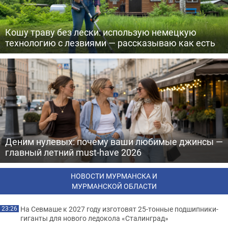
Кошу траву без лески: использую немецкую
технологию с лезвиями — рассказываю как есть
Деним нулевых: почему ваши любимые джинсы —
главный летний must-have 2026
НОВОСТИ МУРМАНСКА И
МУРМАНСКОЙ ОБЛАСТИ
На Севмаше к 2027 году изготовят 25-тонные подшипники-
23:26
гиганты для нового ледокола «Сталинград»